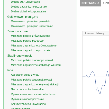
Dłużne USA uniwersalne
NOTOWANIA
ARC
Dłużne zagraniczne pozostałe
Dłużne globalne korporacyjne
Gotówkowe i pieniężne
Gotówkowe i pieniężne pozostałe
Gotówkowe i pieniężne uniwersalne
Zrównoważone
interwał:
dzienny
Mieszane polskie zrównoważone
Mieszane polskie pozostałe
Mieszane zagraniczne zrównoważone
Mieszane zagraniczne pozostałe
Stabilnego wzrostu
Mieszane polskie stabilnego wzrostu
Mieszane zagraniczne stabilnego wzrostu
Inne
Absolutnej stopy zwrotu
Mieszane polskie aktywnej alokacji
Mieszane zagraniczne aktywnej alokacji
Nieruchomości uniwersalne
Rynku surowców - metale szlachetne
Rynku surowców pozostałe
Sekurytyzacyjne uniwersalne
Ochrony kapitału