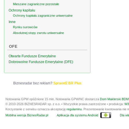
Mieszane zagraniczne pozostałe
Ochrony kapitału
Ochrony kapitału zagraniczne uniwersalne
Inne
Rynku surowców
Absolutnej stopy zwrotu uniwersalne
OFE
Otwarte Fundusze Emerytalne
Dobrowolne Fundusze Emerytalne (DFE)
Biznesradar bez reklam?
Sprawdź BR Plus
Notowania GPW opóźnione 15 min.
Notowania GPW/NC dostarcza
Dom Maklerski BDM 
© 2010-2026 BIZNESRADAR sp. z o.o. • Wszystkie prawa zastrzeżone • produkcja:
W3
Korzystanie z serwisu oznacza akceptację
regulaminu
. Prezentowanie kwotowania nie m
Mobilna wersja BiznesRadar.pl
Aplikacja dla systemu Android
Dla wła