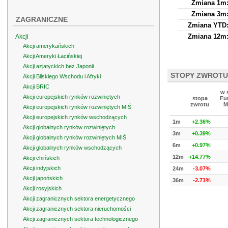
Zmiana 1m
Zmiana 3m
ZAGRANICZNE
Zmiana YTD
Zmiana 12m
Akcji
Akcji amerykańskich
Akcji Ameryki Łacińskiej
Akcji azjatyckich bez Japonii
STOPY ZWROTU
Akcji Bliskiego Wschodu i Afryki
Akcji BRIC
w 
Akcji europejskich rynków rozwiniętych
stopa
Fu
zwrotu
M
Akcji europejskich rynków rozwiniętych MIŚ
Akcji europejskich rynków wschodzących
1m
+2.36%
Akcji globalnych rynków rozwiniętych
3m
+0.39%
Akcji globalnych rynków rozwiniętych MIŚ
6m
+0.97%
Akcji globalnych rynków wschodzących
12m
+14.77%
Akcji chińskich
Akcji indyjskich
24m
-3.07%
Akcji japońskich
36m
-2.71%
Akcji rosyjskich
Akcji zagranicznych sektora energetycznego
Akcji zagranicznych sektora nieruchomości
Akcji zagranicznych sektora technologicznego