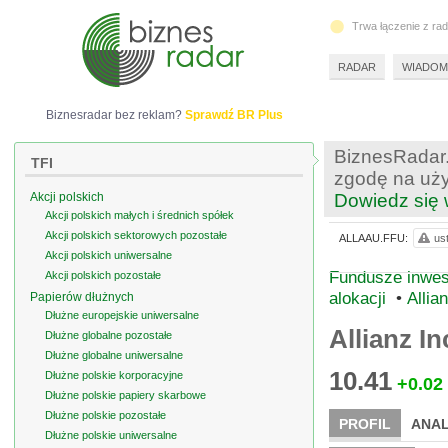
Trwa łączenie z ra
RADAR
WIADOM
Biznesradar bez reklam?
Sprawdź BR Plus
BiznesRadar.
TFI
zgodę na uży
Akcji polskich
Dowiedz się 
Akcji polskich małych i średnich spółek
Akcji polskich sektorowych pozostałe
ALLAAU.FFU:
us
Akcji polskich uniwersalne
Fundusze inwes
Akcji polskich pozostałe
alokacji
•
Allia
Papierów dłużnych
Dłużne europejskie uniwersalne
Allianz I
Dłużne globalne pozostałe
Dłużne globalne uniwersalne
10.41
Dłużne polskie korporacyjne
+0.02
Dłużne polskie papiery skarbowe
Dłużne polskie pozostałe
PROFIL
ANAL
Dłużne polskie uniwersalne