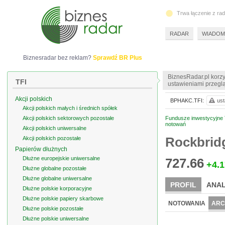
Trwa łączenie z ra
RADAR
WIADOM
Biznesradar bez reklam?
Sprawdź BR Plus
BiznesRadar.pl korzy
TFI
ustawieniami przeglą
Akcji polskich
BPHAKC.TFI:
ust
Akcji polskich małych i średnich spółek
Akcji polskich sektorowych pozostałe
Fundusze inwestycyjne TF
notowań
Akcji polskich uniwersalne
Rockbridg
Akcji polskich pozostałe
Papierów dłużnych
Dłużne europejskie uniwersalne
727.66
+4.1
Dłużne globalne pozostałe
Dłużne globalne uniwersalne
PROFIL
ANAL
Dłużne polskie korporacyjne
Dłużne polskie papiery skarbowe
NOTOWANIA
ARC
Dłużne polskie pozostałe
Dłużne polskie uniwersalne