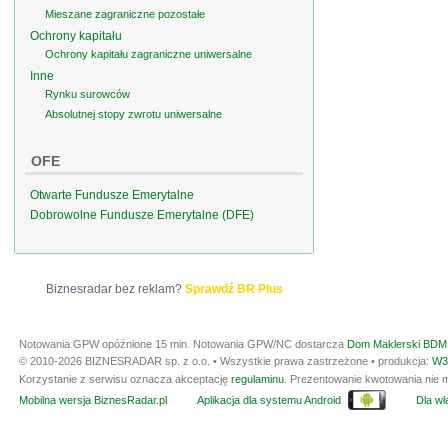
Mieszane zagraniczne pozostałe
Ochrony kapitału
Ochrony kapitału zagraniczne uniwersalne
Inne
Rynku surowców
Absolutnej stopy zwrotu uniwersalne
OFE
Otwarte Fundusze Emerytalne
Dobrowolne Fundusze Emerytalne (DFE)
Biznesradar bez reklam?
Sprawdź BR Plus
Notowania GPW opóźnione 15 min.
Notowania GPW/NC dostarcza
Dom Maklerski BDM 
© 2010-2026 BIZNESRADAR sp. z o.o. • Wszystkie prawa zastrzeżone • produkcja:
W3
Korzystanie z serwisu oznacza akceptację
regulaminu
. Prezentowanie kwotowania nie m
Mobilna wersja BiznesRadar.pl
Aplikacja dla systemu Android
Dla wła