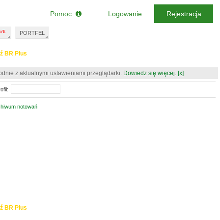
Pomoc
Logowanie
Rejestracja
PORTFEL
ź BR Plus
odnie z aktualnymi ustawieniami przeglądarki.
Dowiedz się więcej.
[x]
fil:
chiwum notowań
ź BR Plus