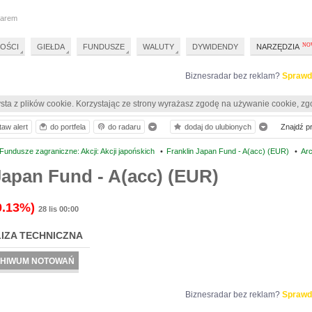
darem
OŚCI
GIEŁDA
FUNDUSZE
WALUTY
DYWIDENDY
NARZĘDZIA
Biznesradar bez reklam?
Sprawd
sta z plików cookie. Korzystając ze strony wyrażasz zgodę na używanie cookie, zg
taw alert
do portfela
do radaru
dodaj do ulubionych
Znajdź pro
undusze zagraniczne: Akcji: Akcji japońskich
•
Franklin Japan Fund - A(acc) (EUR)
•
Ar
Japan Fund - A(acc) (EUR)
0.13%)
28 lis 00:00
IZA TECHNICZNA
HIWUM NOTOWAŃ
Biznesradar bez reklam?
Sprawd