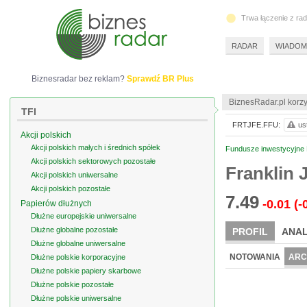
Trwa łączenie z ra
RADAR
WIADOM
Biznesradar bez reklam?
Sprawdź BR Plus
BiznesRadar.pl korzy
TFI
FRTJFE.FFU:
us
Akcji polskich
Akcji polskich małych i średnich spółek
Fundusze inwestycyjne F
Akcji polskich sektorowych pozostałe
Franklin 
Akcji polskich uniwersalne
Akcji polskich pozostałe
7.49
-0.01
(-
Papierów dłużnych
Dłużne europejskie uniwersalne
Dłużne globalne pozostałe
PROFIL
ANAL
Dłużne globalne uniwersalne
NOTOWANIA
ARC
Dłużne polskie korporacyjne
Dłużne polskie papiery skarbowe
Dłużne polskie pozostałe
Dłużne polskie uniwersalne