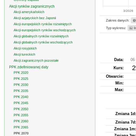
Akcji rynków zagranicznych
3/2026
Akcji amerykańskich
Akcji azjatyckich bez Japonii
Zakres danych:
Akcji europejskich rynków rozwiniętych
Typ wykresu:
l
Akcji europejskich rynków wschodzących
Akcji globalnych rynków rozwiniętych
Akcji globalnych rynków wschodzących
Akcji rosyjskich
Akcji tureckich
Data:
06 
Akcji zagranicznych pozostałe
2
PPK zdefiniowanej daty
Kurs
:
PPK 2020
Otwarcie:
PPK 2025
Min:
PPK 2030
Max:
PPK 2035
PPK 2040
PPK 2045
PPK 2050
Zmiana 1d
PPK 2055
PPK 2060
Zmiana 7d
PPK 2065
Zmiana 1m
PPK 2070
Zmiana 3m