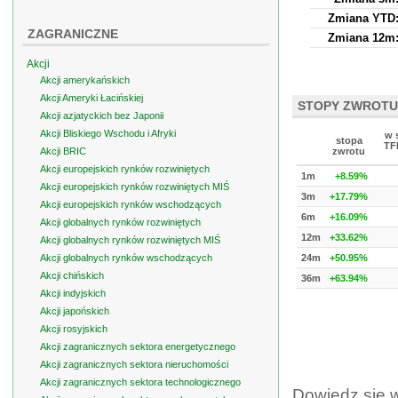
Zmiana YTD
ZAGRANICZNE
Zmiana 12m
Akcji
Akcji amerykańskich
Akcji Ameryki Łacińskiej
STOPY ZWROTU
Akcji azjatyckich bez Japonii
Akcji Bliskiego Wschodu i Afryki
w 
stopa
TFI
Akcji BRIC
zwrotu
Akcji europejskich rynków rozwiniętych
1m
+8.59%
Akcji europejskich rynków rozwiniętych MIŚ
3m
+17.79%
Akcji europejskich rynków wschodzących
6m
+16.09%
Akcji globalnych rynków rozwiniętych
12m
+33.62%
Akcji globalnych rynków rozwiniętych MIŚ
Akcji globalnych rynków wschodzących
24m
+50.95%
Akcji chińskich
36m
+63.94%
Akcji indyjskich
Akcji japońskich
Akcji rosyjskich
Akcji zagranicznych sektora energetycznego
Akcji zagranicznych sektora nieruchomości
Akcji zagranicznych sektora technologicznego
Dowiedz się 