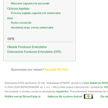
Mieszane zagraniczne pozostałe
Ochrony kapitału
Ochrony kapitału zagraniczne uniwersalne
Inne
Rynku surowców
Absolutnej stopy zwrotu uniwersalne
OFE
Otwarte Fundusze Emerytalne
Dobrowolne Fundusze Emerytalne (DFE)
Biznesradar bez reklam?
Sprawdź BR Plus
Notowania GPW opóźnione 15 min.
Notowania GPW/NC dostarcza
Dom Maklerski BDM 
© 2010-2026 BIZNESRADAR sp. z o.o. • Wszystkie prawa zastrzeżone • produkcja:
W3
Korzystanie z serwisu oznacza akceptację
regulaminu
. Prezentowanie kwotowania nie m
Mobilna wersja BiznesRadar.pl
Aplikacja dla systemu Android
Dla wła