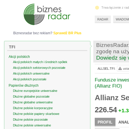
Trwa łączenie z ra
RADAR
WIADOM
Biznesradar bez reklam?
Sprawdź BR Plus
BiznesRadar.
TFI
zgodę na uży
Akcji polskich
Dowiedz się 
Akcji polskich małych i średnich spółek
Akcji polskich sektorowych pozostałe
ALLSEL.TFI:
usta
Akcji polskich uniwersalne
Fundusze inwest
Akcji polskich pozostałe
(Allianz FIO)
Papierów dłużnych
Dłużne europejskie uniwersalne
Allianz S
Dłużne globalne pozostałe
Dłużne globalne uniwersalne
226.54
Dłużne polskie korporacyjne
+1.3
Dłużne polskie papiery skarbowe
Dłużne polskie pozostałe
PROFIL
ANAL
Dłużne polskie uniwersalne