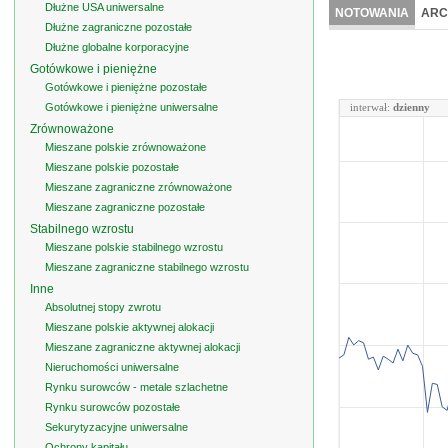
Dłużne USA uniwersalne
NOTOWANIA
ARC
Dłużne zagraniczne pozostałe
Dłużne globalne korporacyjne
Gotówkowe i pieniężne
Gotówkowe i pieniężne pozostałe
Gotówkowe i pieniężne uniwersalne
interwał:
dzienny
Zrównoważone
Mieszane polskie zrównoważone
Mieszane polskie pozostałe
Mieszane zagraniczne zrównoważone
Mieszane zagraniczne pozostałe
Stabilnego wzrostu
Mieszane polskie stabilnego wzrostu
Mieszane zagraniczne stabilnego wzrostu
Inne
Absolutnej stopy zwrotu
Mieszane polskie aktywnej alokacji
Mieszane zagraniczne aktywnej alokacji
Nieruchomości uniwersalne
Rynku surowców - metale szlachetne
Rynku surowców pozostałe
Sekurytyzacyjne uniwersalne
Ochrony kapitału