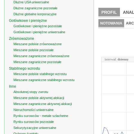
Dłużne USA uniwersalne
Dłużne zagraniczne pozostałe
PROFIL
ANAL
Dłużne globalne korporacyjne
Gotówkowe i pieniężne
NOTOWANIA
ARC
Gotówkowe i pieniężne pozostałe
Gotówkowe i pieniężne uniwersalne
Zrównoważone
Mieszane polskie zrównoważone
Mieszane polskie pozostałe
Mieszane zagraniczne zrównoważone
interwał:
dzienny
Mieszane zagraniczne pozostałe
Stabilnego wzrostu
Mieszane polskie stabilnego wzrostu
Mieszane zagraniczne stabilnego wzrostu
Inne
Absolutnej stopy zwrotu
Mieszane polskie aktywnej alokacji
Mieszane zagraniczne aktywnej alokacji
Nieruchomości uniwersalne
Rynku surowców - metale szlachetne
Rynku surowców pozostałe
Sekurytyzacyjne uniwersalne
Ochrony kapitału