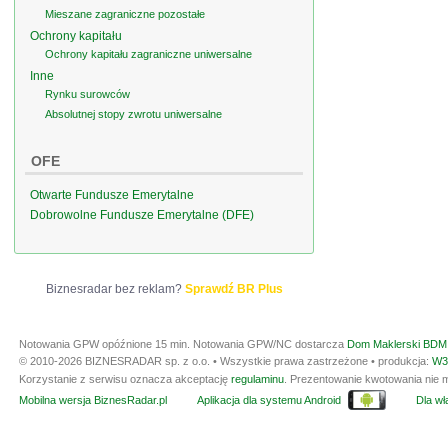
Mieszane zagraniczne pozostałe
Ochrony kapitału
Ochrony kapitału zagraniczne uniwersalne
Inne
Rynku surowców
Absolutnej stopy zwrotu uniwersalne
OFE
Otwarte Fundusze Emerytalne
Dobrowolne Fundusze Emerytalne (DFE)
Biznesradar bez reklam?
Sprawdź BR Plus
Notowania GPW opóźnione 15 min.
Notowania GPW/NC dostarcza
Dom Maklerski BDM 
© 2010-2026 BIZNESRADAR sp. z o.o. • Wszystkie prawa zastrzeżone • produkcja:
W3
Korzystanie z serwisu oznacza akceptację
regulaminu
. Prezentowanie kwotowania nie m
Mobilna wersja BiznesRadar.pl
Aplikacja dla systemu Android
Dla wła