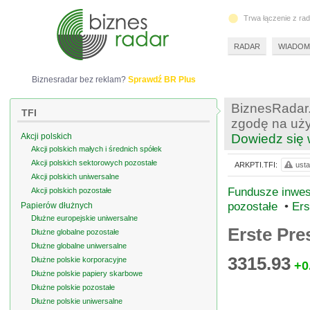
Trwa łączenie z ra
RADAR
WIADOM
Biznesradar bez reklam?
Sprawdź BR Plus
BiznesRadar.
TFI
zgodę na uży
Akcji polskich
Dowiedz się 
Akcji polskich małych i średnich spółek
Akcji polskich sektorowych pozostałe
ARKPTI.TFI:
usta
Akcji polskich uniwersalne
Fundusze inwest
Akcji polskich pozostałe
pozostałe
•
Ers
Papierów dłużnych
Dłużne europejskie uniwersalne
Erste Pres
Dłużne globalne pozostałe
Dłużne globalne uniwersalne
3315.93
Dłużne polskie korporacyjne
+0
Dłużne polskie papiery skarbowe
Dłużne polskie pozostałe
Dłużne polskie uniwersalne