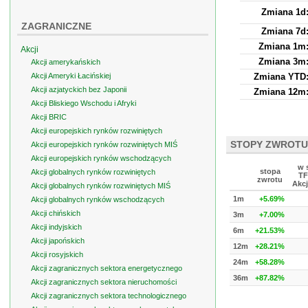
Zmiana 1d
ZAGRANICZNE
Zmiana 7d
Zmiana 1m
Akcji
Zmiana 3m
Akcji amerykańskich
Akcji Ameryki Łacińskiej
Zmiana YTD
Akcji azjatyckich bez Japonii
Zmiana 12m
Akcji Bliskiego Wschodu i Afryki
Akcji BRIC
Akcji europejskich rynków rozwiniętych
STOPY ZWROTU
Akcji europejskich rynków rozwiniętych MIŚ
Akcji europejskich rynków wschodzących
w 
stopa
Akcji globalnych rynków rozwiniętych
TF
zwrotu
Akcj
Akcji globalnych rynków rozwiniętych MIŚ
1m
+5.69%
Akcji globalnych rynków wschodzących
Akcji chińskich
3m
+7.00%
Akcji indyjskich
6m
+21.53%
Akcji japońskich
12m
+28.21%
Akcji rosyjskich
24m
+58.28%
Akcji zagranicznych sektora energetycznego
36m
+87.82%
Akcji zagranicznych sektora nieruchomości
Akcji zagranicznych sektora technologicznego