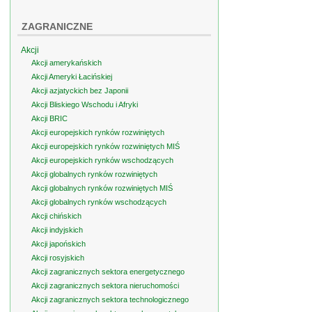
ZAGRANICZNE
Akcji
Akcji amerykańskich
Akcji Ameryki Łacińskiej
Akcji azjatyckich bez Japonii
Akcji Bliskiego Wschodu i Afryki
Akcji BRIC
Akcji europejskich rynków rozwiniętych
Akcji europejskich rynków rozwiniętych MIŚ
Akcji europejskich rynków wschodzących
Akcji globalnych rynków rozwiniętych
Akcji globalnych rynków rozwiniętych MIŚ
Akcji globalnych rynków wschodzących
Akcji chińskich
Akcji indyjskich
Akcji japońskich
Akcji rosyjskich
Akcji zagranicznych sektora energetycznego
Akcji zagranicznych sektora nieruchomości
Akcji zagranicznych sektora technologicznego