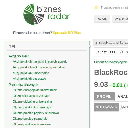
Trwa łączenie z ra
RADAR
WIADOM
Biznesradar bez reklam?
Sprawdź BR Plus
BiznesRadar.pl korzy
TFI
BLRBYC.FFU:
us
Akcji polskich
Akcji polskich małych i średnich spółek
Fundusze inwestycyjne 
Akcji polskich sektorowych pozostałe
BlackRoc
Akcji polskich uniwersalne
Akcji polskich pozostałe
9.03
+0.01
(
Papierów dłużnych
Dłużne europejskie uniwersalne
Dłużne globalne pozostałe
PROFIL
ANAL
Dłużne globalne uniwersalne
NOTOWANIA
ARC
Dłużne polskie korporacyjne
Dłużne polskie papiery skarbowe
Dłużne polskie pozostałe
Dłużne polskie uniwersalne