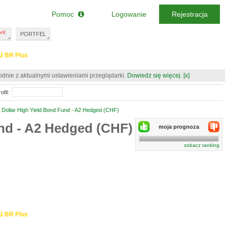
Pomoc
Logowanie
Rejestracja
PORTFEL
ź BR Plus
odnie z aktualnymi ustawieniami przeglądarki.
Dowiedz się więcej.
[x]
ofil:
ollar High Yield Bond Fund - A2 Hedged (CHF)
nd - A2 Hedged (CHF)
moja prognoza
zobacz ranking
ź BR Plus