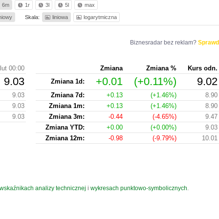
6m
1r
3l
5l
max
iniowy
Skala:
liniowa
logarytmiczna
Biznesradar bez reklam?
Sprawd
lut 00:00
Zmiana
Zmiana %
Kurs odn.
9.03
+0.01
(+0.11%)
9.02
Zmiana 1d:
9.03
Zmiana 7d:
+0.13
(+1.46%)
8.90
9.03
Zmiana 1m:
+0.13
(+1.46%)
8.90
9.03
Zmiana 3m:
-0.44
(-4.65%)
9.47
Zmiana YTD:
+0.00
(+0.00%)
9.03
Zmiana 12m:
-0.98
(-9.79%)
10.01
wskaźnikach analizy technicznej
i
wykresach punktowo-symbolicznych
.