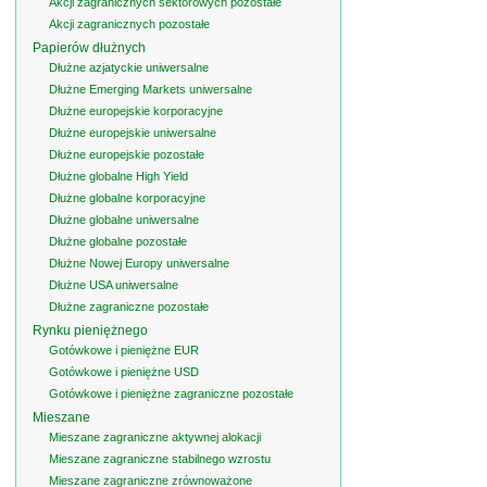
Akcji zagranicznych sektorowych pozostałe
Akcji zagranicznych pozostałe
Papierów dłużnych
Dłużne azjatyckie uniwersalne
Dłużne Emerging Markets uniwersalne
Dłużne europejskie korporacyjne
Dłużne europejskie uniwersalne
Dłużne europejskie pozostałe
Dłużne globalne High Yield
Dłużne globalne korporacyjne
Dłużne globalne uniwersalne
Dłużne globalne pozostałe
Dłużne Nowej Europy uniwersalne
Dłużne USA uniwersalne
Dłużne zagraniczne pozostałe
Rynku pieniężnego
Gotówkowe i pieniężne EUR
Gotówkowe i pieniężne USD
Gotówkowe i pieniężne zagraniczne pozostałe
Mieszane
Mieszane zagraniczne aktywnej alokacji
Mieszane zagraniczne stabilnego wzrostu
Mieszane zagraniczne zrównoważone