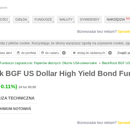
darem
OŚCI
GIEŁDA
FUNDUSZE
WALUTY
DYWIDENDY
NARZĘDZIA
Biznesradar bez reklam?
Sprawd
sta z plików cookie. Korzystając ze strony wyrażasz zgodę na używanie cookie, zg
taw alert
do portfela
do radaru
dodaj do ulubionych
Znajdź pr
Fundusze zagraniczne: Papierów dłużnych: Dłużne USA uniwersalne
•
BlackRock BGF US D
k BGF US Dollar High Yield Bond Fu
+0.11%)
24 lut 00:00
IZA TECHNICZNA
HIWUM NOTOWAŃ
Biznesradar bez reklam?
Sprawd