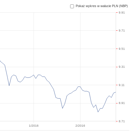
Pokaż wykres w walucie PLN (NBP)
9.91
9.71
9.51
9.31
9.11
8.91
8.71
1/2016
2/2016