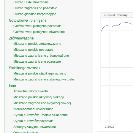
Dłużne USA uniwersalne
Dłużne zagraniczne pozostałe
Dłużne globalne korporacyjne
interwał:
dzienny
Gotówkowe i pieniężne
Gotówkowe i pieniężne pozostałe
Gotówkowe i pieniężne uniwersalne
Zrównoważone
Mieszane polskie zrównoważone
Mieszane polskie pozostałe
Mieszane zagraniczne zrównoważone
Mieszane zagraniczne pozostałe
Stabilnego wzrostu
Mieszane polskie stabilnego wzrostu
Mieszane zagraniczne stabilnego wzrostu
Inne
Absolutnej stopy zwrotu
Mieszane polskie aktywnej alokacji
Mieszane zagraniczne aktywnej alokacji
Nieruchomości uniwersalne
Rynku surowców - metale szlachetne
Rynku surowców pozostałe
Sekurytyzacyjne uniwersalne
9/2015
Ochrony kapitału