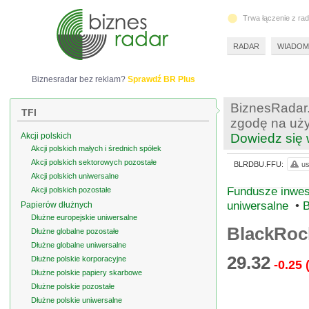
Trwa łączenie z ra
RADAR
WIADOM
Biznesradar bez reklam?
Sprawdź BR Plus
BiznesRadar.
TFI
zgodę na uży
Akcji polskich
Dowiedz się 
Akcji polskich małych i średnich spółek
Akcji polskich sektorowych pozostałe
BLRDBU.FFU:
us
Akcji polskich uniwersalne
Fundusze inwes
Akcji polskich pozostałe
uniwersalne
•
B
Papierów dłużnych
Dłużne europejskie uniwersalne
BlackRoc
Dłużne globalne pozostałe
Dłużne globalne uniwersalne
29.32
Dłużne polskie korporacyjne
-0.25
Dłużne polskie papiery skarbowe
Dłużne polskie pozostałe
Dłużne polskie uniwersalne