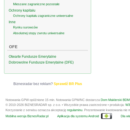
Mieszane zagraniczne pozostałe
Ochrony kapitału
Ochrony kapitału zagraniczne uniwersalne
Inne
Rynku surowców
Absolutnej stopy zwrotu uniwersalne
OFE
Otwarte Fundusze Emerytalne
Dobrowolne Fundusze Emerytalne (DFE)
Biznesradar bez reklam?
Sprawdź BR Plus
Notowania GPW opóźnione 15 min.
Notowania GPW/NC dostarcza
Dom Maklerski BDM 
© 2010-2026 BIZNESRADAR sp. z o.o. • Wszystkie prawa zastrzeżone • produkcja:
W3
Korzystanie z serwisu oznacza akceptację
regulaminu
. Prezentowanie kwotowania nie m
Mobilna wersja BiznesRadar.pl
Aplikacja dla systemu Android
Dla wła