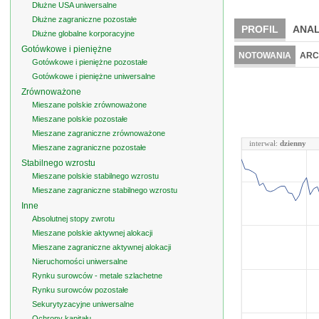
Dłużne USA uniwersalne
Dłużne zagraniczne pozostałe
PROFIL
ANAL
Dłużne globalne korporacyjne
Gotówkowe i pieniężne
NOTOWANIA
ARC
Gotówkowe i pieniężne pozostałe
Gotówkowe i pieniężne uniwersalne
Zrównoważone
Mieszane polskie zrównoważone
Mieszane polskie pozostałe
Mieszane zagraniczne zrównoważone
interwał:
dzienny
Mieszane zagraniczne pozostałe
Stabilnego wzrostu
Mieszane polskie stabilnego wzrostu
Mieszane zagraniczne stabilnego wzrostu
Inne
Absolutnej stopy zwrotu
Mieszane polskie aktywnej alokacji
Mieszane zagraniczne aktywnej alokacji
Nieruchomości uniwersalne
Rynku surowców - metale szlachetne
Rynku surowców pozostałe
Sekurytyzacyjne uniwersalne
Ochrony kapitału