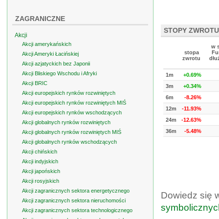
ZAGRANICZNE
STOPY ZWROTU
Akcji
Akcji amerykańskich
w 
stopa
Fu
Akcji Ameryki Łacińskiej
zwrotu
dłu
Akcji azjatyckich bez Japonii
Akcji Bliskiego Wschodu i Afryki
1m
+0.69%
Akcji BRIC
3m
+0.34%
Akcji europejskich rynków rozwiniętych
6m
-8.26%
Akcji europejskich rynków rozwiniętych MIŚ
12m
-11.93%
Akcji europejskich rynków wschodzących
24m
-12.63%
Akcji globalnych rynków rozwiniętych
36m
-5.48%
Akcji globalnych rynków rozwiniętych MIŚ
Akcji globalnych rynków wschodzących
Akcji chińskich
Akcji indyjskich
Akcji japońskich
Akcji rosyjskich
Akcji zagranicznych sektora energetycznego
Dowiedz się 
Akcji zagranicznych sektora nieruchomości
symbolicznyc
Akcji zagranicznych sektora technologicznego