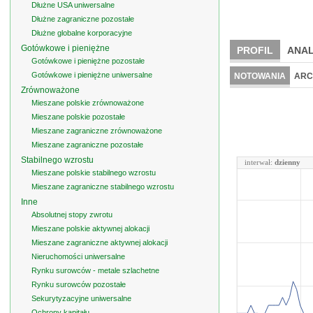
Dłużne USA uniwersalne
Dłużne zagraniczne pozostałe
Dłużne globalne korporacyjne
Gotówkowe i pieniężne
PROFIL
ANAL
Gotówkowe i pieniężne pozostałe
Gotówkowe i pieniężne uniwersalne
NOTOWANIA
ARC
Zrównoważone
Mieszane polskie zrównoważone
Mieszane polskie pozostałe
Mieszane zagraniczne zrównoważone
Mieszane zagraniczne pozostałe
Stabilnego wzrostu
interwał:
dzienny
Mieszane polskie stabilnego wzrostu
Mieszane zagraniczne stabilnego wzrostu
Inne
Absolutnej stopy zwrotu
Mieszane polskie aktywnej alokacji
Mieszane zagraniczne aktywnej alokacji
Nieruchomości uniwersalne
Rynku surowców - metale szlachetne
Rynku surowców pozostałe
Sekurytyzacyjne uniwersalne
Ochrony kapitału