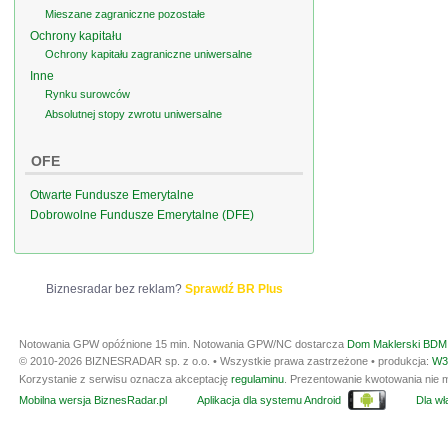
Mieszane zagraniczne pozostałe
Ochrony kapitału
Ochrony kapitału zagraniczne uniwersalne
Inne
Rynku surowców
Absolutnej stopy zwrotu uniwersalne
OFE
Otwarte Fundusze Emerytalne
Dobrowolne Fundusze Emerytalne (DFE)
Biznesradar bez reklam?
Sprawdź BR Plus
Notowania GPW opóźnione 15 min.
Notowania GPW/NC dostarcza
Dom Maklerski BDM 
© 2010-2026 BIZNESRADAR sp. z o.o. • Wszystkie prawa zastrzeżone • produkcja:
W3
Korzystanie z serwisu oznacza akceptację
regulaminu
. Prezentowanie kwotowania nie m
Mobilna wersja BiznesRadar.pl
Aplikacja dla systemu Android
Dla wła