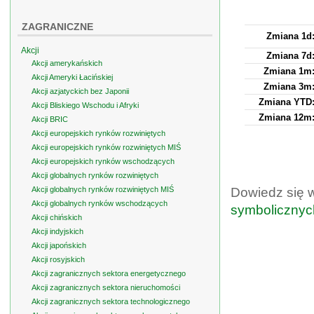
ZAGRANICZNE
Zmiana 1d
Akcji
Zmiana 7d
Akcji amerykańskich
Zmiana 1m
Akcji Ameryki Łacińskiej
Zmiana 3m
Akcji azjatyckich bez Japonii
Zmiana YTD
Akcji Bliskiego Wschodu i Afryki
Zmiana 12m
Akcji BRIC
Akcji europejskich rynków rozwiniętych
Akcji europejskich rynków rozwiniętych MIŚ
Akcji europejskich rynków wschodzących
Akcji globalnych rynków rozwiniętych
Akcji globalnych rynków rozwiniętych MIŚ
Dowiedz się 
Akcji globalnych rynków wschodzących
symbolicznyc
Akcji chińskich
Akcji indyjskich
Akcji japońskich
Akcji rosyjskich
Akcji zagranicznych sektora energetycznego
Akcji zagranicznych sektora nieruchomości
Akcji zagranicznych sektora technologicznego