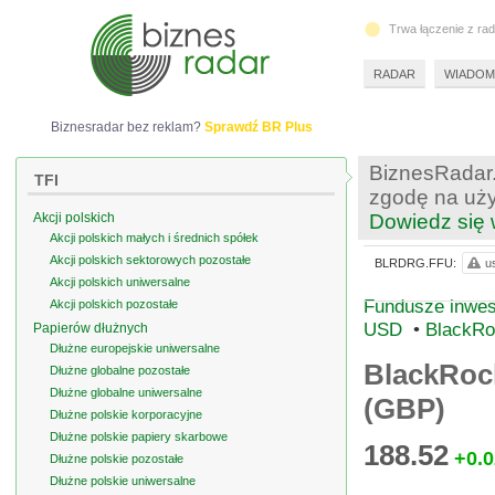
Trwa łączenie z ra
RADAR
WIADOM
Biznesradar bez reklam?
Sprawdź BR Plus
BiznesRadar.
TFI
zgodę na uży
Akcji polskich
Dowiedz się 
Akcji polskich małych i średnich spółek
Akcji polskich sektorowych pozostałe
BLRDRG.FFU:
u
Akcji polskich uniwersalne
Fundusze inwes
Akcji polskich pozostałe
USD
•
BlackRo
Papierów dłużnych
Dłużne europejskie uniwersalne
BlackRoc
Dłużne globalne pozostałe
Dłużne globalne uniwersalne
(GBP)
Dłużne polskie korporacyjne
Dłużne polskie papiery skarbowe
188.52
+0.0
Dłużne polskie pozostałe
Dłużne polskie uniwersalne