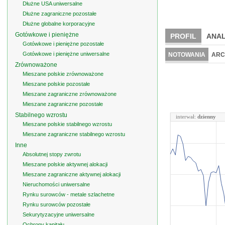
Dłużne USA uniwersalne
Dłużne zagraniczne pozostałe
Dłużne globalne korporacyjne
Gotówkowe i pieniężne
PROFIL
ANAL
Gotówkowe i pieniężne pozostałe
Gotówkowe i pieniężne uniwersalne
NOTOWANIA
ARC
Zrównoważone
Mieszane polskie zrównoważone
Mieszane polskie pozostałe
Mieszane zagraniczne zrównoważone
Mieszane zagraniczne pozostałe
Stabilnego wzrostu
interwał:
dzienny
Mieszane polskie stabilnego wzrostu
Mieszane zagraniczne stabilnego wzrostu
Inne
Absolutnej stopy zwrotu
Mieszane polskie aktywnej alokacji
Mieszane zagraniczne aktywnej alokacji
Nieruchomości uniwersalne
Rynku surowców - metale szlachetne
Rynku surowców pozostałe
Sekurytyzacyjne uniwersalne
Ochrony kapitału