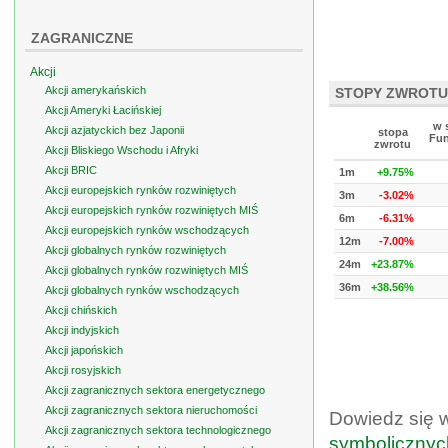
ZAGRANICZNE
Akcji
Akcji amerykańskich
STOPY ZWROTU
Akcji Ameryki Łacińskiej
w 
Akcji azjatyckich bez Japonii
stopa
Fun
zwrotu
Akcji Bliskiego Wschodu i Afryki
Akcji BRIC
1m
+9.75%
Akcji europejskich rynków rozwiniętych
3m
-3.02%
Akcji europejskich rynków rozwiniętych MIŚ
6m
-6.31%
Akcji europejskich rynków wschodzących
12m
-7.00%
Akcji globalnych rynków rozwiniętych
24m
+23.87%
Akcji globalnych rynków rozwiniętych MIŚ
36m
+38.56%
Akcji globalnych rynków wschodzących
Akcji chińskich
Akcji indyjskich
Akcji japońskich
Akcji rosyjskich
Akcji zagranicznych sektora energetycznego
Akcji zagranicznych sektora nieruchomości
Dowiedz się 
Akcji zagranicznych sektora technologicznego
symbolicznyc