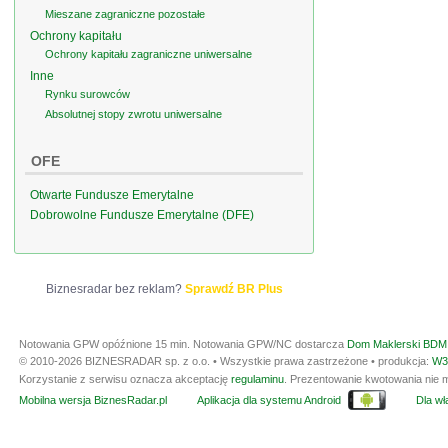
Mieszane zagraniczne pozostałe
Ochrony kapitału
Ochrony kapitału zagraniczne uniwersalne
Inne
Rynku surowców
Absolutnej stopy zwrotu uniwersalne
OFE
Otwarte Fundusze Emerytalne
Dobrowolne Fundusze Emerytalne (DFE)
Biznesradar bez reklam?
Sprawdź BR Plus
Notowania GPW opóźnione 15 min.
Notowania GPW/NC dostarcza
Dom Maklerski BDM 
© 2010-2026 BIZNESRADAR sp. z o.o. • Wszystkie prawa zastrzeżone • produkcja:
W3
Korzystanie z serwisu oznacza akceptację
regulaminu
. Prezentowanie kwotowania nie m
Mobilna wersja BiznesRadar.pl
Aplikacja dla systemu Android
Dla wła