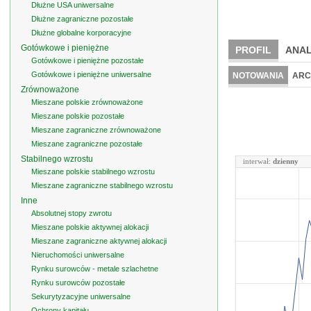
Dłużne USA uniwersalne
Dłużne zagraniczne pozostałe
Dłużne globalne korporacyjne
Gotówkowe i pieniężne
PROFIL
ANAL
Gotówkowe i pieniężne pozostałe
Gotówkowe i pieniężne uniwersalne
NOTOWANIA
ARC
Zrównoważone
Mieszane polskie zrównoważone
Mieszane polskie pozostałe
Mieszane zagraniczne zrównoważone
Mieszane zagraniczne pozostałe
Stabilnego wzrostu
interwał:
dzienny
Mieszane polskie stabilnego wzrostu
Mieszane zagraniczne stabilnego wzrostu
Inne
Absolutnej stopy zwrotu
Mieszane polskie aktywnej alokacji
Mieszane zagraniczne aktywnej alokacji
Nieruchomości uniwersalne
Rynku surowców - metale szlachetne
Rynku surowców pozostałe
Sekurytyzacyjne uniwersalne
Ochrony kapitału