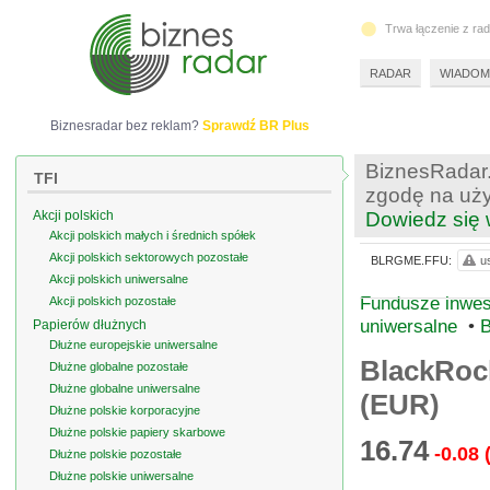
Trwa łączenie z ra
RADAR
WIADOM
Biznesradar bez reklam?
Sprawdź BR Plus
BiznesRadar.
TFI
zgodę na uży
Akcji polskich
Dowiedz się 
Akcji polskich małych i średnich spółek
Akcji polskich sektorowych pozostałe
BLRGME.FFU:
u
Akcji polskich uniwersalne
Fundusze inwes
Akcji polskich pozostałe
uniwersalne
•
B
Papierów dłużnych
Dłużne europejskie uniwersalne
BlackRoc
Dłużne globalne pozostałe
Dłużne globalne uniwersalne
(EUR)
Dłużne polskie korporacyjne
Dłużne polskie papiery skarbowe
16.74
-0.08
Dłużne polskie pozostałe
Dłużne polskie uniwersalne