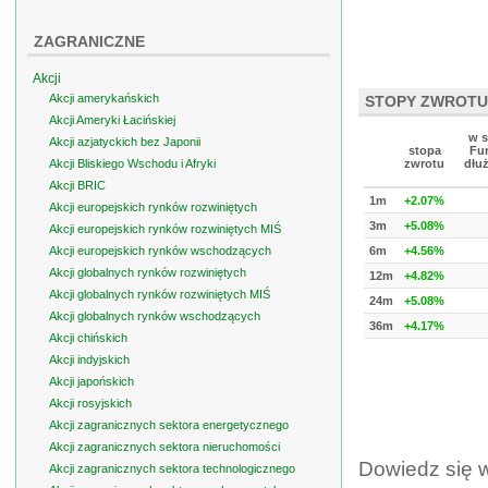
ZAGRANICZNE
Akcji
Akcji amerykańskich
STOPY ZWROTU
Akcji Ameryki Łacińskiej
w s
Akcji azjatyckich bez Japonii
stopa
Fu
Akcji Bliskiego Wschodu i Afryki
zwrotu
dłu
Akcji BRIC
1m
+2.07%
Akcji europejskich rynków rozwiniętych
3m
+5.08%
Akcji europejskich rynków rozwiniętych MIŚ
Akcji europejskich rynków wschodzących
6m
+4.56%
Akcji globalnych rynków rozwiniętych
12m
+4.82%
Akcji globalnych rynków rozwiniętych MIŚ
24m
+5.08%
Akcji globalnych rynków wschodzących
36m
+4.17%
Akcji chińskich
Akcji indyjskich
Akcji japońskich
Akcji rosyjskich
Akcji zagranicznych sektora energetycznego
Akcji zagranicznych sektora nieruchomości
Dowiedz się 
Akcji zagranicznych sektora technologicznego