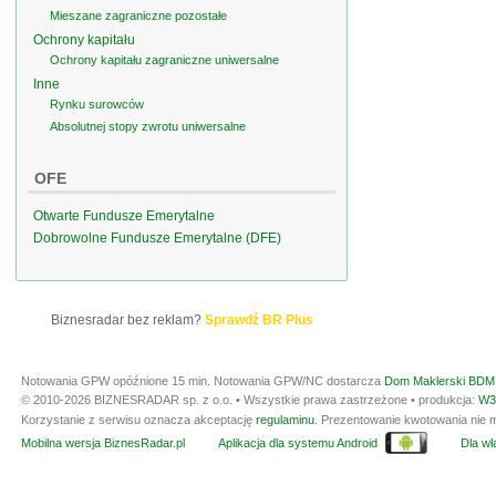
Mieszane zagraniczne pozostałe
Ochrony kapitału
Ochrony kapitału zagraniczne uniwersalne
Inne
Rynku surowców
Absolutnej stopy zwrotu uniwersalne
OFE
Otwarte Fundusze Emerytalne
Dobrowolne Fundusze Emerytalne (DFE)
Biznesradar bez reklam?
Sprawdź BR Plus
Notowania GPW opóźnione 15 min.
Notowania GPW/NC dostarcza
Dom Maklerski BDM 
© 2010-2026 BIZNESRADAR sp. z o.o. • Wszystkie prawa zastrzeżone • produkcja:
W3
Korzystanie z serwisu oznacza akceptację
regulaminu
. Prezentowanie kwotowania nie m
Mobilna wersja BiznesRadar.pl
Aplikacja dla systemu Android
Dla wła