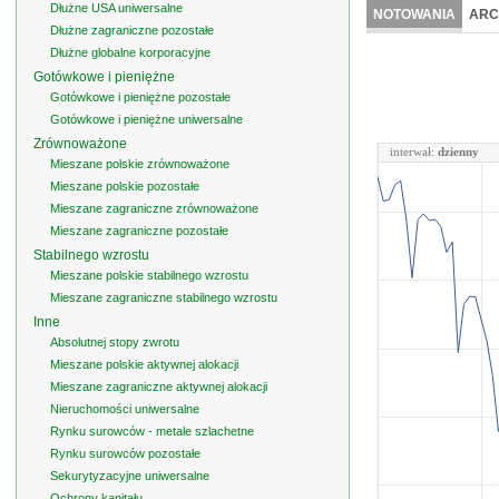
Dłużne USA uniwersalne
NOTOWANIA
ARC
Dłużne zagraniczne pozostałe
Dłużne globalne korporacyjne
Gotówkowe i pieniężne
Gotówkowe i pieniężne pozostałe
Gotówkowe i pieniężne uniwersalne
Zrównoważone
interwał:
dzienny
Mieszane polskie zrównoważone
Mieszane polskie pozostałe
Mieszane zagraniczne zrównoważone
Mieszane zagraniczne pozostałe
Stabilnego wzrostu
Mieszane polskie stabilnego wzrostu
Mieszane zagraniczne stabilnego wzrostu
Inne
Absolutnej stopy zwrotu
Mieszane polskie aktywnej alokacji
Mieszane zagraniczne aktywnej alokacji
Nieruchomości uniwersalne
Rynku surowców - metale szlachetne
Rynku surowców pozostałe
Sekurytyzacyjne uniwersalne
Ochrony kapitału