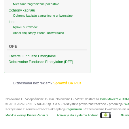
Mieszane zagraniczne pozostałe
Ochrony kapitału
Ochrony kapitału zagraniczne uniwersalne
Inne
Rynku surowców
Absolutnej stopy zwrotu uniwersalne
OFE
Otwarte Fundusze Emerytalne
Dobrowolne Fundusze Emerytalne (DFE)
Biznesradar bez reklam?
Sprawdź BR Plus
Notowania GPW opóźnione 15 min.
Notowania GPW/NC dostarcza
Dom Maklerski BDM 
© 2010-2026 BIZNESRADAR sp. z o.o. • Wszystkie prawa zastrzeżone • produkcja:
W3
Korzystanie z serwisu oznacza akceptację
regulaminu
. Prezentowanie kwotowania nie m
Mobilna wersja BiznesRadar.pl
Aplikacja dla systemu Android
Dla wła