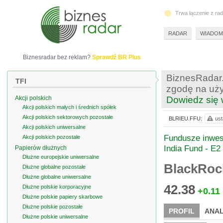
Trwa łączenie z ra
RADAR
WIADOM
Biznesradar bez reklam?
Sprawdź BR Plus
BiznesRadar.
TFI
zgodę na uży
Akcji polskich
Dowiedz się 
Akcji polskich małych i średnich spółek
Akcji polskich sektorowych pozostałe
BLRIEU.FFU:
ust
Akcji polskich uniwersalne
Fundusze inwest
Akcji polskich pozostałe
India Fund - E2
Papierów dłużnych
Dłużne europejskie uniwersalne
BlackRoc
Dłużne globalne pozostałe
Dłużne globalne uniwersalne
42.38
Dłużne polskie korporacyjne
+0.11
Dłużne polskie papiery skarbowe
Dłużne polskie pozostałe
PROFIL
ANAL
Dłużne polskie uniwersalne