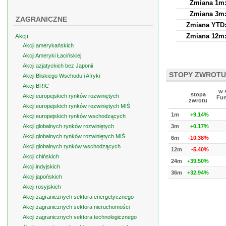
Zmiana 1m
Zmiana 3m
ZAGRANICZNE
Zmiana YTD
Zmiana 12m
Akcji
Akcji amerykańskich
Akcji Ameryki Łacińskiej
Akcji azjatyckich bez Japonii
STOPY ZWROTU
Akcji Bliskiego Wschodu i Afryki
Akcji BRIC
w 
stopa
Akcji europejskich rynków rozwiniętych
Fun
zwrotu
Akcji europejskich rynków rozwiniętych MIŚ
1m
+9.14%
Akcji europejskich rynków wschodzących
Akcji globalnych rynków rozwiniętych
3m
+0.17%
Akcji globalnych rynków rozwiniętych MIŚ
6m
-10.38%
Akcji globalnych rynków wschodzących
12m
-5.40%
Akcji chińskich
24m
+39.50%
Akcji indyjskich
36m
+32.94%
Akcji japońskich
Akcji rosyjskich
Akcji zagranicznych sektora energetycznego
Akcji zagranicznych sektora nieruchomości
Akcji zagranicznych sektora technologicznego