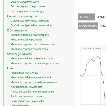
Dłużne USA uniwersalne
Dłużne zagraniczne pozostałe
Dłużne globalne korporacyjne
Gotówkowe i pieniężne
PROFIL
ANAL
Gotówkowe i pieniężne pozostałe
Gotówkowe i pieniężne uniwersalne
NOTOWANIA
ARC
Zrównoważone
Mieszane polskie zrównoważone
Mieszane polskie pozostałe
Mieszane zagraniczne zrównoważone
interwał:
dzienny
Mieszane zagraniczne pozostałe
Stabilnego wzrostu
Mieszane polskie stabilnego wzrostu
Mieszane zagraniczne stabilnego wzrostu
Inne
Absolutnej stopy zwrotu
Mieszane polskie aktywnej alokacji
Mieszane zagraniczne aktywnej alokacji
Nieruchomości uniwersalne
Rynku surowców - metale szlachetne
Rynku surowców pozostałe
Sekurytyzacyjne uniwersalne
Ochrony kapitału