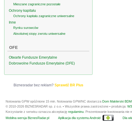
Mieszane zagraniczne pozostałe
Ochrony kapitału
Ochrony kapitału zagraniczne uniwersalne
Inne
Rynku surowców
Absolutnej stopy zwrotu uniwersalne
OFE
Otwarte Fundusze Emerytalne
Dobrowolne Fundusze Emerytalne (DFE)
Biznesradar bez reklam?
Sprawdź BR Plus
Notowania GPW opóźnione 15 min.
Notowania GPW/NC dostarcza
Dom Maklerski BDM 
© 2010-2026 BIZNESRADAR sp. z o.o. • Wszystkie prawa zastrzeżone • produkcja:
W3
Korzystanie z serwisu oznacza akceptację
regulaminu
. Prezentowanie kwotowania nie m
Mobilna wersja BiznesRadar.pl
Aplikacja dla systemu Android
Dla wła