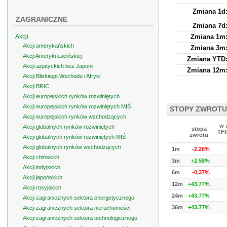
Zmiana 1d
ZAGRANICZNE
Zmiana 7d
Akcji
Zmiana 1m
Akcji amerykańskich
Zmiana 3m
Akcji Ameryki Łacińskiej
Zmiana YTD
Akcji azjatyckich bez Japonii
Zmiana 12m
Akcji Bliskiego Wschodu i Afryki
Akcji BRIC
Akcji europejskich rynków rozwiniętych
Akcji europejskich rynków rozwiniętych MIŚ
STOPY ZWROTU
Akcji europejskich rynków wschodzących
w 
Akcji globalnych rynków rozwiniętych
stopa
TFI
zwrotu
Akcji globalnych rynków rozwiniętych MIŚ
Akcji globalnych rynków wschodzących
1m
-2.26%
Akcji chińskich
3m
+2.58%
Akcji indyjskich
6m
-0.37%
Akcji japońskich
12m
+43.77%
Akcji rosyjskich
24m
+43.77%
Akcji zagranicznych sektora energetycznego
36m
+43.77%
Akcji zagranicznych sektora nieruchomości
Akcji zagranicznych sektora technologicznego