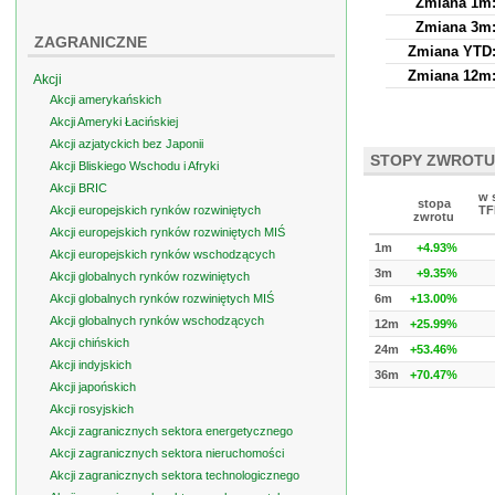
Zmiana 1m
Zmiana 3m
ZAGRANICZNE
Zmiana YTD
Zmiana 12m
Akcji
Akcji amerykańskich
Akcji Ameryki Łacińskiej
Akcji azjatyckich bez Japonii
STOPY ZWROTU
Akcji Bliskiego Wschodu i Afryki
Akcji BRIC
w 
stopa
Akcji europejskich rynków rozwiniętych
TF
zwrotu
Akcji europejskich rynków rozwiniętych MIŚ
1m
+4.93%
Akcji europejskich rynków wschodzących
3m
+9.35%
Akcji globalnych rynków rozwiniętych
Akcji globalnych rynków rozwiniętych MIŚ
6m
+13.00%
Akcji globalnych rynków wschodzących
12m
+25.99%
Akcji chińskich
24m
+53.46%
Akcji indyjskich
36m
+70.47%
Akcji japońskich
Akcji rosyjskich
Akcji zagranicznych sektora energetycznego
Akcji zagranicznych sektora nieruchomości
Akcji zagranicznych sektora technologicznego