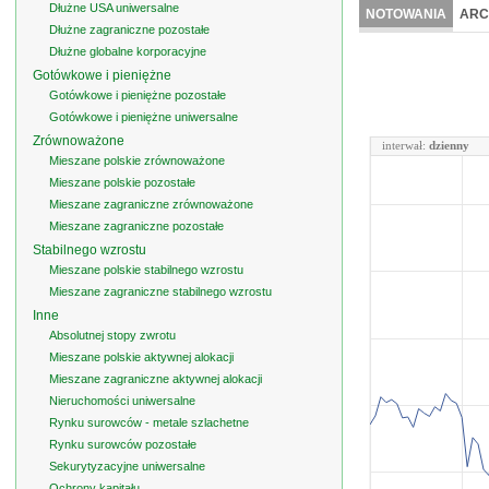
Dłużne USA uniwersalne
NOTOWANIA
ARC
Dłużne zagraniczne pozostałe
Dłużne globalne korporacyjne
Gotówkowe i pieniężne
Gotówkowe i pieniężne pozostałe
Gotówkowe i pieniężne uniwersalne
Zrównoważone
interwał:
dzienny
Mieszane polskie zrównoważone
Mieszane polskie pozostałe
Mieszane zagraniczne zrównoważone
Mieszane zagraniczne pozostałe
Stabilnego wzrostu
Mieszane polskie stabilnego wzrostu
Mieszane zagraniczne stabilnego wzrostu
Inne
Absolutnej stopy zwrotu
Mieszane polskie aktywnej alokacji
Mieszane zagraniczne aktywnej alokacji
Nieruchomości uniwersalne
Rynku surowców - metale szlachetne
Rynku surowców pozostałe
Sekurytyzacyjne uniwersalne
Ochrony kapitału