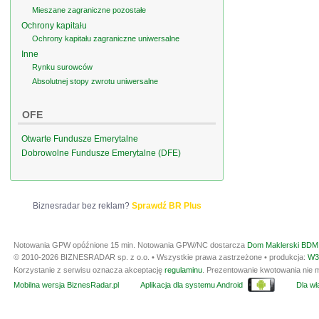
Mieszane zagraniczne pozostałe
Ochrony kapitału
Ochrony kapitału zagraniczne uniwersalne
Inne
Rynku surowców
Absolutnej stopy zwrotu uniwersalne
OFE
Otwarte Fundusze Emerytalne
Dobrowolne Fundusze Emerytalne (DFE)
Biznesradar bez reklam?
Sprawdź BR Plus
Notowania GPW opóźnione 15 min.
Notowania GPW/NC dostarcza
Dom Maklerski BDM 
© 2010-2026 BIZNESRADAR sp. z o.o. • Wszystkie prawa zastrzeżone • produkcja:
W3
Korzystanie z serwisu oznacza akceptację
regulaminu
. Prezentowanie kwotowania nie m
Mobilna wersja BiznesRadar.pl
Aplikacja dla systemu Android
Dla wła