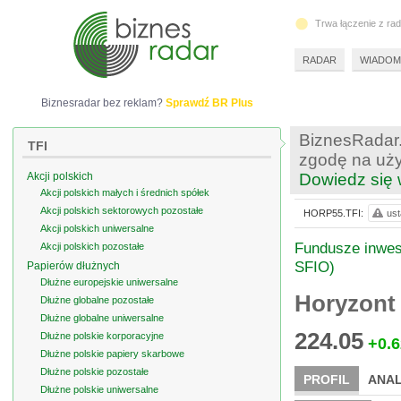
Trwa łączenie z ra
RADAR
WIADOM
Biznesradar bez reklam?
Sprawdź BR Plus
BiznesRadar.
TFI
zgodę na uży
Akcji polskich
Dowiedz się 
Akcji polskich małych i średnich spółek
Akcji polskich sektorowych pozostałe
HORP55.TFI:
ust
Akcji polskich uniwersalne
Fundusze inwes
Akcji polskich pozostałe
SFIO)
Papierów dłużnych
Dłużne europejskie uniwersalne
Horyzont 
Dłużne globalne pozostałe
Dłużne globalne uniwersalne
224.05
Dłużne polskie korporacyjne
+0.6
Dłużne polskie papiery skarbowe
Dłużne polskie pozostałe
PROFIL
ANAL
Dłużne polskie uniwersalne