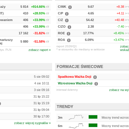
daży
5 814
+914.66%
r/r
C/WK
9.67
+8.38
>~s
IT)
410
+28.93%
r/r
C/P
4.65
+4.11
>~s
kowaniem
406
+33.99%
r/r
C/Z
54.42
+40.48
>~s
406
+33.99%
r/r
C/ZO
2.38
-7.40
>~s
17 162
-31.82%
r/r
ROE
17.77%
+8.45%
>~s
onariuszy
ROA
6.09%
+3.47%
>~s
5 880
-51.58%
r/r
ej
raport 2026/Q1
zobac
* w stosunku do mediany w sektorze
tys. PLN
zobacz raport »
wskaź
FORMACJE ŚWIECOWE
5 sie 09:02
Spadkowa Ważka Doji
4 sie 10:11
Wzrostowa Ważka Doji
3 sie 09:16
interwał dzienny
zobacz na wy
31 lip 15:22
31 lip 15:19
TRENDY
31 lip 09:04
30 lip 17:00
3m
Mocny trend wzros
zobacz więcej sygnałów »
6m
Mocny trend wzros