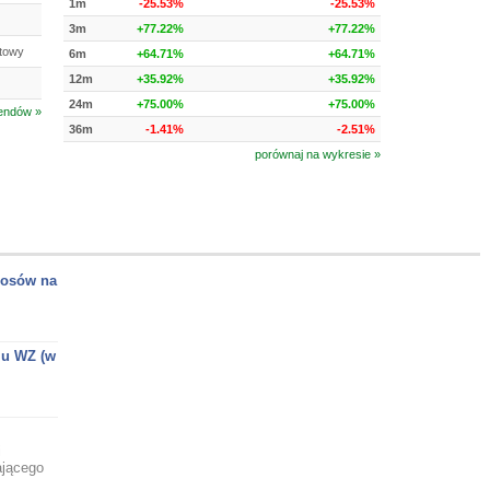
1m
-25.53%
-25.53%
3m
+77.22%
+77.22%
towy
6m
+64.71%
+64.71%
12m
+35.92%
+35.92%
24m
+75.00%
+75.00%
rendów »
36m
-1.41%
-2.51%
porównaj na wykresie »
łosów na
iu WZ (w
i
ającego