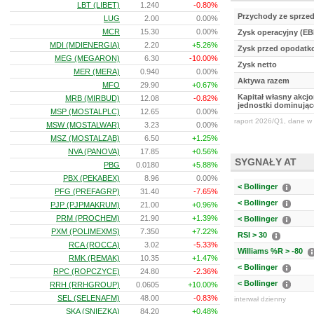
LBT (LIBET)
1.240
-0.80%
Przychody ze sprze
LUG
2.00
0.00%
MCR
15.30
0.00%
Zysk operacyjny (EB
MDI (MDIENERGIA)
2.20
+5.26%
Zysk przed opodat
MEG (MEGARON)
6.30
-10.00%
Zysk netto
MER (MERA)
0.940
0.00%
Aktywa razem
MFO
29.90
+0.67%
Kapitał własny akcj
MRB (MIRBUD)
12.08
-0.82%
jednostki dominując
MSP (MOSTALPLC)
12.65
0.00%
raport 2026/Q1, dane w 
MSW (MOSTALWAR)
3.23
0.00%
MSZ (MOSTALZAB)
6.50
+1.25%
NVA (PANOVA)
17.85
+0.56%
SYGNAŁY AT
PBG
0.0180
+5.88%
PBX (PEKABEX)
8.96
0.00%
< Bollinger
PFG (PREFAGRP)
31.40
-7.65%
< Bollinger
PJP (PJPMAKRUM)
21.00
+0.96%
PRM (PROCHEM)
21.90
+1.39%
< Bollinger
PXM (POLIMEXMS)
7.350
+7.22%
RSI > 30
RCA (ROCCA)
3.02
-5.33%
Williams %R > -80
RMK (REMAK)
10.35
+1.47%
< Bollinger
RPC (ROPCZYCE)
24.80
-2.36%
< Bollinger
RRH (RRHGROUP)
0.0605
+10.00%
SEL (SELENAFM)
48.00
-0.83%
interwał dzienny
SKA (SNIEZKA)
84.20
+0.48%