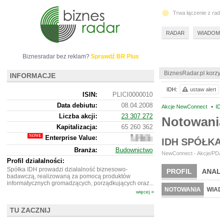
Trwa łączenie z ra
RADAR
WIADOM
Biznesradar bez reklam?
Sprawdź BR Plus
BiznesRadar.pl korzy
INFORMACJE
IDH:
ustaw alert
ISIN:
PLICI0000010
Data debiutu:
08.04.2008
Akcje NewConnect
•
I
Liczba akcji:
23 307 272
Notowani
Kapitalizacja:
65 260 362
Enterprise Value:
65
IDH SPÓŁK
341
Branża:
Budownictwo
362
NewConnect - Akcje/PDA
Profil działalności:
Spółka IDH prowadzi działalność biznesowo-
PROFIL
ANAL
badawczą, realizowaną za pomocą produktów
informatycznych gromadzących, porządkujących oraz...
NOTOWANIA
WIA
więcej »
TU ZACZNIJ