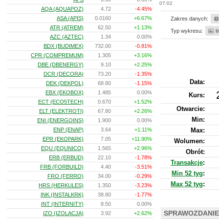
07:02
AQA (AQUAPOZ)
4.72
-4.45%
ASA (APIS)
0.0160
+6.67%
Zakres danych:
ATR (ATREM)
62.50
+1.13%
Typ wykresu:
l
AZC (AZTEC)
1.34
0.00%
BDX (BUDIMEX)
732.00
-0.81%
CPR (COMPREMUM)
1.305
+3.16%
DBE (DBENERGY)
9.10
+2.25%
DCR (DECORA)
73.20
-1.35%
Data:
DEK (DEKPOL)
68.80
-1.15%
EBX (EKOBOX)
1.485
0.00%
Kurs
:
ECT (ECO5TECH)
0.670
+1.52%
Otwarcie:
ELT (ELEKTROTI)
67.80
+2.26%
Min:
ENI (ENERGOINS)
1.900
0.00%
ENP (ENAP)
3.64
+1.11%
Max:
EPR (EKOPARK)
7.05
+11.90%
Wolumen:
EQU (EQUNICO)
1.565
+2.96%
Obrót:
ERB (ERBUD)
22.10
-1.78%
Transakcje
:
FRB (FORBUILD)
4.40
-3.51%
Min 52 tyg
:
FRO (FERRO)
34.00
-0.29%
Max 52 tyg
:
HRS (HERKULES)
1.350
-3.23%
INK (INSTALKRK)
38.80
-1.77%
INT (INTERNITY)
8.50
0.00%
SPRAWOZDANIE
IZO (IZOLACJA)
3.92
+2.62%