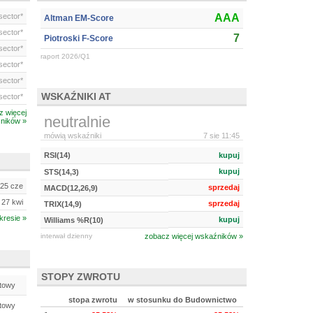
ector*
AAA
Altman EM-Score
ector*
7
Piotroski F-Score
ector*
raport 2026/Q1
ector*
ector*
WSKAŹNIKI AT
ector*
z więcej
neutralnie
ników »
mówią wskaźniki
7 sie 11:45
RSI(14)
kupuj
kupuj
STS(14,3)
25 cze
sprzedaj
MACD(12,26,9)
27 kwi
sprzedaj
TRIX(14,9)
kresie »
kupuj
Williams %R(10)
interwał dzienny
zobacz więcej wskaźników »
STOPY ZWROTU
towy
stopa zwrotu
w stosunku do Budownictwo
towy