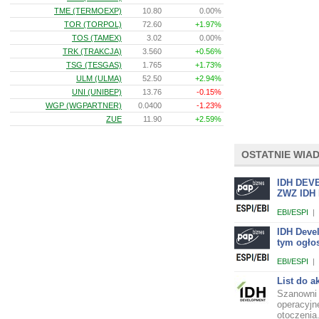
TME (TERMOEXP)
10.80
0.00%
TOR (TORPOL)
72.60
+1.97%
TOS (TAMEX)
3.02
0.00%
TRK (TRAKCJA)
3.560
+0.56%
TSG (TESGAS)
1.765
+1.73%
ULM (ULMA)
52.50
+2.94%
UNI (UNIBEP)
13.76
-0.15%
WGP (WGPARTNER)
0.0400
-1.23%
ZUE
11.90
+2.59%
OSTATNIE WIA
IDH DEVE
ZWZ IDH 
EBI/ESPI
|
IDH Deve
tym ogłos
EBI/ESPI
|
List do 
Szanowni 
operacyjn
otoczenia.