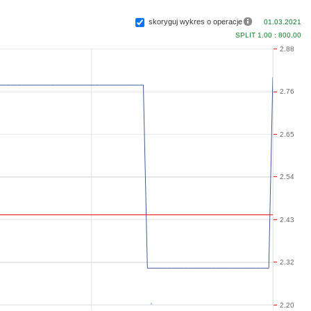
skoryguj wykres o operacje
01.03.2021
SPLIT 1.00 : 800.00
2.88
2.76
2.65
2.54
2.43
2.32
2.20