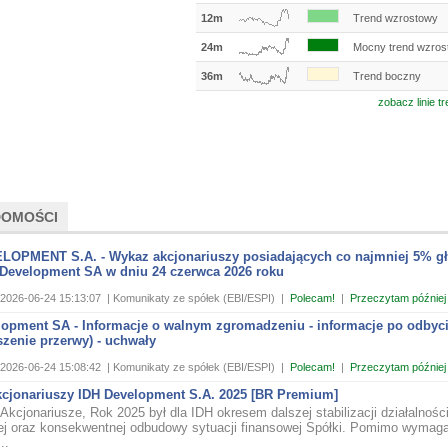
12m
Trend wzrostowy
24m
Mocny trend wzros
36m
Trend boczny
zobacz linie t
DOMOŚCI
LOPMENT S.A. - Wykaz akcjonariuszy posiadających co najmniej 5% g
Development SA w dniu 24 czerwca 2026 roku
2026-06-24 15:13:07
| Komunikaty ze spółek (EBI/ESPI)
|
Polecam!
|
Przeczytam później
lopment SA - Informacje o walnym zgromadzeniu - informacje po odbyc
zenie przerwy) - uchwały
2026-06-24 15:08:42
| Komunikaty ze spółek (EBI/ESPI)
|
Polecam!
|
Przeczytam później
akcjonariuszy IDH Development S.A. 2025 [BR Premium]
Akcjonariusze, Rok 2025 był dla IDH okresem dalszej stabilizacji działalnośc
ej oraz konsekwentnej odbudowy sytuacji finansowej Spółki. Pomimo wymag
..