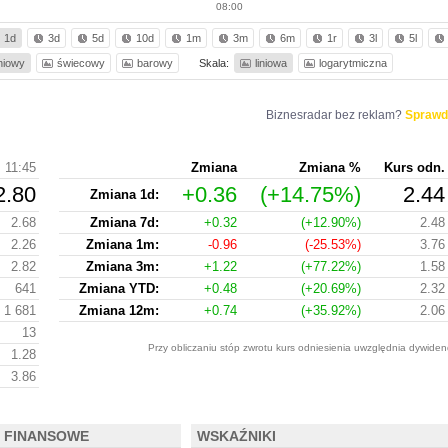
08:00
1d
3d
5d
10d
1m
3m
6m
1r
3l
5l
iniowy
świecowy
barowy
Skala:
liniowa
logarytmiczna
Biznesradar bez reklam?
Sprawd
11:45
Zmiana
Zmiana %
Kurs odn.
2.80
+0.36
(+14.75%)
2.44
Zmiana 1d:
2.68
Zmiana 7d:
+0.32
(+12.90%)
2.48
2.26
Zmiana 1m:
-0.96
(-25.53%)
3.76
2.82
Zmiana 3m:
+1.22
(+77.22%)
1.58
641
Zmiana YTD:
+0.48
(+20.69%)
2.32
1 681
Zmiana 12m:
+0.74
(+35.92%)
2.06
13
Przy obliczaniu stóp zwrotu kurs odniesienia uwzględnia dywiden
1.28
3.86
 FINANSOWE
WSKAŹNIKI