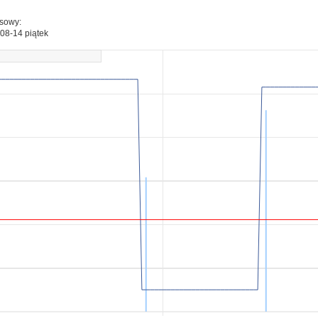
esowy:
08-14 piątek