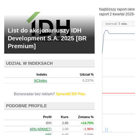
Najbliższy raport okr
raport 2 kwartał
2026-
interwał:
1 min.
List do akcjonariuszy IDH
Development S.A. 2025 [BR
Premium]
UDZIAŁ W INDEKSACH
Indeks
Udział %
NCIndex
0.237%
Biznesradar bez reklam?
Sprawdź BR Plus
PODOBNE PROFILE
Profil
Kurs
Zmiana %
IDH
2.80
+14.75%
APA (APANET)
1.00
-1.96%
APS
6.00
0.00%