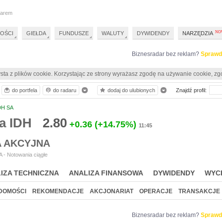
darem
OŚCI
GIEŁDA
FUNDUSZE
WALUTY
DYWIDENDY
NARZĘDZIA
Biznesradar bez reklam?
Sprawd
sta z plików cookie. Korzystając ze strony wyrażasz zgodę na używanie cookie, zg
do portfela
do radaru
dodaj do ulubionych
Znajdź profil:
DH SA
a IDH
2.80
+0.36
(+14.75%)
11:45
A AKCYJNA
 - Notowania ciągłe
IZA TECHNICZNA
ANALIZA FINANSOWA
DYWIDENDY
WYC
DOMOŚCI
REKOMENDACJE
AKCJONARIAT
OPERACJE
TRANSAKCJE
Biznesradar bez reklam?
Sprawd