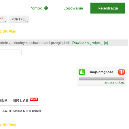
Pomoc
Logowanie
Rejestracja
PORTFEL
ź BR Plus
odnie z aktualnymi ustawieniami przeglądarki.
Dowiedz się więcej.
[x]
moja prognoza
zobacz ranking
NOWE
ENA
BR LAB
ARCHIWUM NOTOWAŃ
ź BR Plus