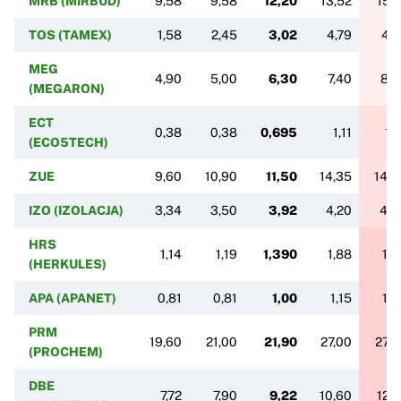
MRB (MIRBUD)
9,58
9,58
12,20
13,52
15,1
TOS (TAMEX)
1,58
2,45
3,02
4,79
4,7
MEG
4,90
5,00
6,30
7,40
8,2
(MEGARON)
ECT
0,38
0,38
0,695
1,11
1,1
(ECO5TECH)
ZUE
9,60
10,90
11,50
14,35
14,3
IZO (IZOLACJA)
3,34
3,50
3,92
4,20
4,8
HRS
1,14
1,19
1,390
1,88
1,8
(HERKULES)
APA (APANET)
0,81
0,81
1,00
1,15
1,4
PRM
19,60
21,00
21,90
27,00
27,0
(PROCHEM)
DBE
7,72
7,90
9,22
10,60
12,7