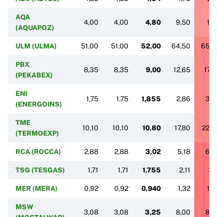
AQA
4,00
4,00
4,80
9,50
11,
(AQUAPOZ)
ULM (ULMA)
51,00
51,00
52,00
64,50
65,0
PBX
8,35
8,35
9,00
12,65
17,8
(PEKABEX)
ENI
1,75
1,75
1,855
2,86
3,4
(ENERGOINS)
TME
10,10
10,10
10,80
17,80
22,6
(TERMOEXP)
RCA (ROCCA)
2,88
2,88
3,02
5,18
6,4
TSG (TESGAS)
1,71
1,71
1,755
2,11
3,1
MER (MERA)
0,92
0,92
0,940
1,32
1,4
MSW
3,08
3,08
3,25
8,00
8,6