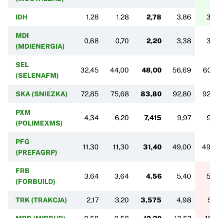
IDH
1,28
1,28
2,78
3,86
3,8
MDI
0,68
0,70
2,20
3,38
3,3
(MDIENERGIA)
SEL
32,45
44,00
48,00
56,69
60,7
(SELENAFM)
SKA (SNIEZKA)
72,85
75,68
83,80
92,80
92,8
PXM
4,34
6,20
7,415
9,97
9,9
(POLIMEXMS)
PFG
11,30
11,30
31,40
49,00
49,0
(PREFAGRP)
FRB
3,64
3,64
4,56
5,40
5,4
(FORBUILD)
TRK (TRAKCJA)
2,17
3,20
3,575
4,98
5,1