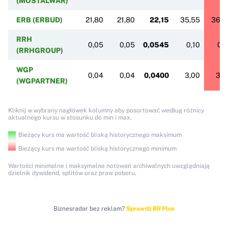
(MOSTALWAR)
ERB (ERBUD)
21,80
21,80
22,15
35,55
36,0
RRH
0,05
0,05
0,0545
0,10
0,1
(RRHGROUP)
WGP
0,04
0,04
0,0400
3,00
3,0
(WGPARTNER)
Kliknij w wybrany nagłówek kolumny aby posortować według różnicy
aktualnego kursu w stosunku do min i max.
Bieżący kurs ma wartość bliską historycznego maksimum
Bieżący kurs ma wartość bliską historycznego minimum
Wartości minimalne i maksymalne notowań archiwalnych uwzględniają
dzielnik dywidend, splitów oraz praw poboru.
Biznesradar bez reklam?
Sprawdź BR Plus