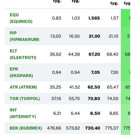
tyg.
tyg.
tyg.
tyg.
EQU
0,83
1,03
1,565
1,57
1,5
(EQUNICO)
PJP
13,00
16,50
21,00
21,10
21,1
(PJPMAKRUM)
ELT
36,62
44,38
67,20
68,40
68,4
(ELEKTROTI)
EPR
0,94
0,94
7,05
7,30
7,3
(EKOPARK)
ATR (ATREM)
35,25
41,52
62,50
65,47
65,4
TOR (TORPOL)
37,16
55,70
70,80
74,50
74,5
INT
6,21
6,44
8,50
8,85
8,8
(INTERNITY)
BDX (BUDIMEX)
476,66
573,62
730,40
775,37
775,3