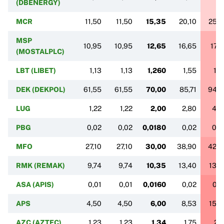
(DBENERGY)
MCR
11,50
11,50
15,35
20,10
25,5
MSP
10,95
10,95
12,65
16,65
17,5
(MOSTALPLC)
LBT (LIBET)
1,13
1,13
1,260
1,55
1,6
DEK (DEKPOL)
61,55
61,55
70,00
85,71
94,8
LUG
1,22
1,22
2,00
2,80
4,4
PBG
0,02
0,02
0,0180
0,02
0,0
MFO
27,10
27,10
30,00
38,90
42,5
RMK (REMAK)
9,74
9,74
10,35
13,40
13,4
ASA (APIS)
0,01
0,01
0,0160
0,02
0,0
APS
4,50
4,50
6,00
8,53
15,0
AZC (AZTEC)
1,23
1,23
1,34
1,75
2,1