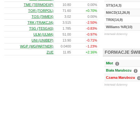
TME (TERMOEXP)
10.80
0.00%
STS(14,3)
TOR (TORPOL)
71.60
+0.70%
MACD(12,26,9)
TOS (TAMEX)
3.02
0.00%
TRIX(14,9)
TRK (TRAKCJA)
3.515
-2.50%
Williams %R(10)
TSG (TESGAS)
1.785
-0.83%
interwał dzienny
ULM (ULMA)
51.00
-0.97%
UNI (UNIBEP)
13.90
-0.71%
WGP (WGPARTNER)
0.0400
-1.23%
FORMACJE ŚW
ZUE
11.85
+2.16%
Młot
Biała Marubozu
Czarna Marubozu
interwał dzienny