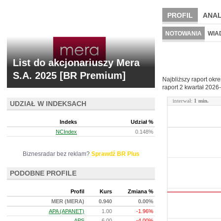
PROFIL
ANAL
NOWE
BR LAB
NOTOWANIA
WIA
ARCHIWUM NOTO
List do akcjonariuszy Mera
S.A. 2025 [BR Premium]
Najbliższy raport okr
raport 2 kwartał
2026-
interwał:
1 min.
UDZIAŁ W INDEKSACH
Indeks
Udział %
NCIndex
0.148%
Biznesradar bez reklam?
Sprawdź BR Plus
PODOBNE PROFILE
Profil
Kurs
Zmiana %
MER (MERA)
0.940
0.00%
APA (APANET)
1.00
-1.96%
APS
6.00
-4.00%