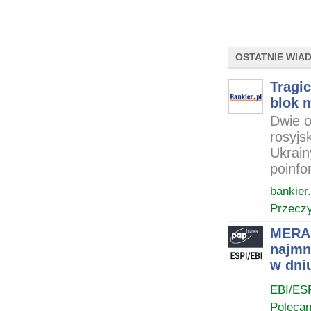
OSTATNIE WIA
Tragi
blok 
Dwie o
rosyjs
Ukrain
poinfo
bankier.
Przeczy
MERA 
najmn
w dni
EBI/ES
Poleca