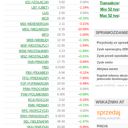
IZO (IZOLACJA)
3.82
0.00%
Transakcje
:
LBT (LIBET)
1.250
-1.19%
Min 52 tyg
:
LUG
2.00
0.00%
Max 52 tyg
:
MCR
15.30
+0.33%
MDI (MDIENERGIA)
2.11
-3.21%
MEG (MEGARON)
6.30
-10.00%
SPRAWOZDANIE
MFO
29.70
-1.00%
MRB (MIRBUD)
12.18
+1.16%
Przychody ze sprze
MSP (MOSTALPLC)
12.65
-1.94%
Zysk operacyjny (EB
MSW (MOSTALWAR)
3.23
+1.89%
Zysk przed opodat
MSZ (MOSTALZAB)
6.50
+5.01%
NVA (PANOVA)
17.75
-0.84%
Zysk netto
PBG
0.0180
+5.88%
Aktywa razem
PBX (PEKABEX)
8.96
-0.11%
Kapitał własny akcj
PFG (PREFAGRP)
31.40
-7.65%
jednostki dominując
PJP (PJPMAKRUM)
20.60
-0.48%
raport 2026/Q1, dane w 
PRM (PROCHEM)
21.40
0.00%
PXM (POLIMEXMS)
6.905
+0.88%
RCA (ROCCA)
3.02
-5.33%
WSKAŹNIKI AT
RMK (REMAK)
10.20
+4.72%
RPC (ROPCZYCE)
25.40
0.00%
sprzedaj
RRH (RRHGROUP)
0.0570
+3.64%
mówią wskaźniki
SEL (SELENAFM)
48.40
+1.47%
RSI(14)
SKA (SNIEZKA)
83.80
-0.95%