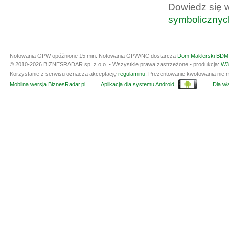
Dowiedz się 
symbolicznyc
Notowania GPW opóźnione 15 min.
Notowania GPW/NC dostarcza
Dom Maklerski BDM 
© 2010-2026 BIZNESRADAR sp. z o.o. • Wszystkie prawa zastrzeżone • produkcja:
W3
Korzystanie z serwisu oznacza akceptację
regulaminu
. Prezentowanie kwotowania nie m
Mobilna wersja BiznesRadar.pl
Aplikacja dla systemu Android
Dla wła