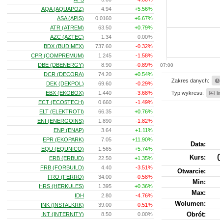
AQA (AQUAPOZ)
4.94
+5.56%
ASA (APIS)
0.0160
+6.67%
ATR (ATREM)
63.50
+0.79%
AZC (AZTEC)
1.34
0.00%
BDX (BUDIMEX)
737.60
-0.32%
CPR (COMPREMUM)
1.245
-1.58%
DBE (DBENERGY)
8.90
-0.89%
07:00
DCR (DECORA)
74.20
+0.54%
Zakres danych:
DEK (DEKPOL)
69.60
-0.29%
EBX (EKOBOX)
1.440
-3.68%
Typ wykresu:
l
ECT (ECO5TECH)
0.660
-1.49%
ELT (ELEKTROTI)
66.35
+0.76%
ENI (ENERGOINS)
1.890
-1.82%
ENP (ENAP)
3.64
+1.11%
EPR (EKOPARK)
7.05
+11.90%
Data:
EQU (EQUNICO)
1.565
+5.74%
Kurs
:
ERB (ERBUD)
22.50
+1.35%
FRB (FORBUILD)
4.40
-3.51%
Otwarcie:
FRO (FERRO)
34.00
-0.58%
Min:
HRS (HERKULES)
1.395
+0.36%
Max:
IDH
2.80
-4.76%
Wolumen:
INK (INSTALKRK)
39.00
-0.51%
Obrót:
INT (INTERNITY)
8.50
0.00%