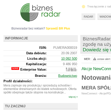
Trwa łączenie z ra
RADAR
WIADOM
Biznesradar bez reklam?
Sprawdź BR Plus
INFORMACJE
BiznesRadar.
zgodę na uży
ISIN:
PLMERA000019
Dowiedz się 
Data debiutu:
20.09.2007
Liczba akcji:
10 092 500
MER:
ustaw alert
Kapitalizacja:
9 486 950
Akcje NewConn
Enterprise Value:
20
541
Branża:
Budownictwo
Notowan
950
Profil działalności:
Mera zajmuje się produkcją i sprzedażą schodów i
MERA SPÓŁ
elementów drewnianych do klatek schodowych. Oferta
spółki obejmuje także stopnie na konstrukcje...
NewConnect - Akcje/PDA
więcej »
TU ZACZNIJ