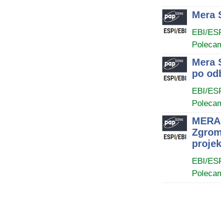
Mera 
EBI/ES
Poleca
Mera 
po od
EBI/ES
Poleca
MERA 
Zgrom
proje
EBI/ES
Poleca