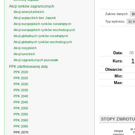
Akcji rynków zagranicznych
Akcji amerykańskich
Zakres danych:
Akcji azjatyckich bez Japonii
Typ wykresu:
l
Akcji europejskich rynków rozwiniętych
Akcji europejskich rynków wschodzących
Akcji globalnych rynków rozwiniętych
Akcji globalnych rynków wschodzących
Akcji rosyjskich
Data:
05 
Akcji tureckich
1
Akcji zagranicznych pozostałe
Kurs
:
PPK zdefiniowanej daty
Otwarcie:
PPK 2020
Min:
PPK 2025
Max:
PPK 2030
PPK 2035
PPK 2040
PPK 2045
PPK 2050
PPK 2055
STOPY ZWROTU
PPK 2060
PPK 2065
w 
stopa
PPK 2070
T
zwrotu