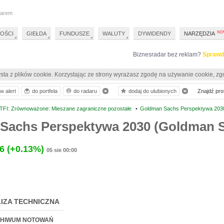
darem
OŚCI
GIEŁDA
FUNDUSZE
WALUTY
DYWIDENDY
NARZĘDZIA
Biznesradar bez reklam?
Sprawd
sta z plików cookie. Korzystając ze strony wyrażasz zgodę na używanie cookie, zg
w alert
do portfela
do radaru
dodaj do ulubionych
Znajdź prof
TFI: Zrównoważone: Mieszane zagraniczne pozostałe
•
Goldman Sachs Perspektywa 203
Sachs Perspektywa 2030 (Goldman S
6
(+0.13%)
05 sie 00:00
IZA TECHNICZNA
HIWUM NOTOWAŃ