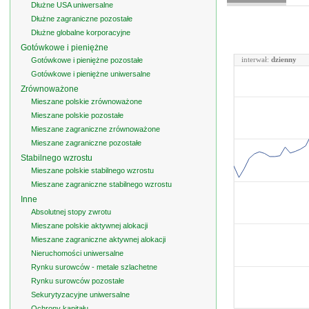
Dłużne USA uniwersalne
Dłużne zagraniczne pozostałe
Dłużne globalne korporacyjne
Gotówkowe i pieniężne
interwał:
dzienny
Gotówkowe i pieniężne pozostałe
Gotówkowe i pieniężne uniwersalne
Zrównoważone
Mieszane polskie zrównoważone
Mieszane polskie pozostałe
Mieszane zagraniczne zrównoważone
Mieszane zagraniczne pozostałe
Stabilnego wzrostu
Mieszane polskie stabilnego wzrostu
Mieszane zagraniczne stabilnego wzrostu
Inne
Absolutnej stopy zwrotu
Mieszane polskie aktywnej alokacji
Mieszane zagraniczne aktywnej alokacji
Nieruchomości uniwersalne
Rynku surowców - metale szlachetne
Rynku surowców pozostałe
Sekurytyzacyjne uniwersalne
Ochrony kapitału