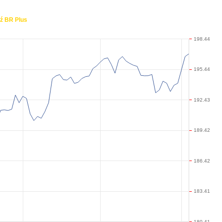
ź BR Plus
198.44
195.44
192.43
189.42
186.42
183.41
180.41