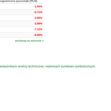
zagraniczne pozostałe [PLN]
-1.44%
-0.71%
-3.95%
-3.99%
-7.12%
-8.59%
porównaj na wykresie »
wskaźnikach analizy technicznej
i
wykresach punktowo-symbolicznych
.