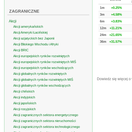
1m
+0.25%
ZAGRANICZNE
3m
+4.58%
Akcji
6m
+3.83%
Akcji amerykańskich
12m
+11.21%
Akcji Ameryki Łacińskiej
24m
+21.65%
Akcji azjatyckich bez Japonii
36m
+31.57%
Akcji Bliskiego Wschodu i Afryki
Akcji BRIC
Akcji europejskich rynków rozwiniętych
Akcji europejskich rynków rozwiniętych MIŚ
Akcji europejskich rynków wschodzących
Akcji globalnych rynków rozwiniętych
Dowiedz się więcej o
Akcji globalnych rynków rozwiniętych MIŚ
Akcji globalnych rynków wschodzących
Akcji chińskich
Akcji indyjskich
Akcji japońskich
Akcji rosyjskich
Akcji zagranicznych sektora energetycznego
Akcji zagranicznych sektora nieruchomości
Akcji zagranicznych sektora technologicznego