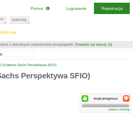
Pomoc
Logowanie
Rejestracja
PORTFEL
ź BR Plus
odnie z aktualnymi ustawieniami przeglądarki.
Dowiedz się więcej.
[x]
il:
0 (Goldman Sachs Perspektywa SFIO)
achs Perspektywa SFIO)
moja prognoza
zobacz ranking