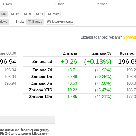
3/2026
4/2026
5/2026
6m
1r
3l
5l
max
iniowy
Skala:
liniowa
logarytmiczna
Biznesradar bez reklam?
Sprawd
sie 00:00
Zmiana
Zmiana %
Kurs od
96.94
+0.26
(+0.13%)
196.6
Zmiana 1d:
196.94
Zmiana 7d:
+3.71
(+1.92%)
193.
196.94
Zmiana 1m:
+0.49
(+0.25%)
196.
196.94
Zmiana 3m:
+8.63
(+4.58%)
188.
Zmiana YTD:
+10.22
(+5.47%)
186.
Zmiana 12m:
+19.85
(+11.21%)
177.
stosunku do średniej dla grupy
FI: Zrównoważone: Mieszane