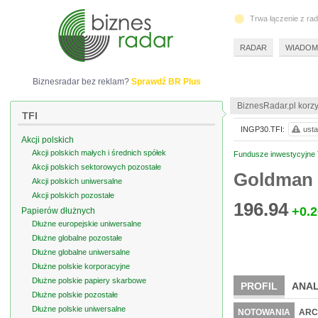
Trwa łączenie z ra
RADAR
WIADOM
Biznesradar bez reklam?
Sprawdź BR Plus
BiznesRadar.pl korzy
TFI
INGP30.TFI:
usta
Akcji polskich
Akcji polskich małych i średnich spółek
Fundusze inwestycyjne 
Akcji polskich sektorowych pozostałe
Goldman 
Akcji polskich uniwersalne
Akcji polskich pozostałe
196.94
+0.2
Papierów dłużnych
Dłużne europejskie uniwersalne
Dłużne globalne pozostałe
Dłużne globalne uniwersalne
Dłużne polskie korporacyjne
Dłużne polskie papiery skarbowe
PROFIL
ANAL
Dłużne polskie pozostałe
Dłużne polskie uniwersalne
NOTOWANIA
ARC