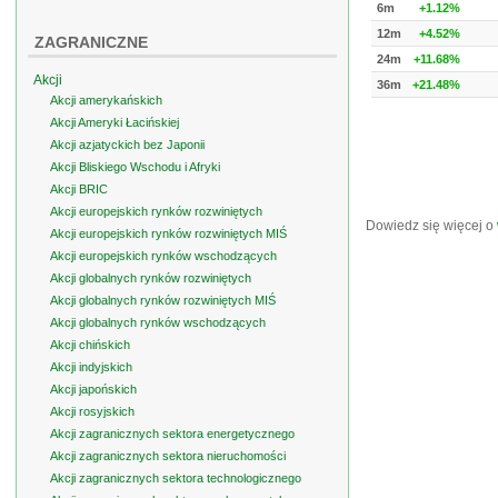
6m
+1.12%
12m
+4.52%
ZAGRANICZNE
24m
+11.68%
Akcji
36m
+21.48%
Akcji amerykańskich
Akcji Ameryki Łacińskiej
Akcji azjatyckich bez Japonii
Akcji Bliskiego Wschodu i Afryki
Akcji BRIC
Akcji europejskich rynków rozwiniętych
Dowiedz się więcej o
Akcji europejskich rynków rozwiniętych MIŚ
Akcji europejskich rynków wschodzących
Akcji globalnych rynków rozwiniętych
Akcji globalnych rynków rozwiniętych MIŚ
Akcji globalnych rynków wschodzących
Akcji chińskich
Akcji indyjskich
Akcji japońskich
Akcji rosyjskich
Akcji zagranicznych sektora energetycznego
Akcji zagranicznych sektora nieruchomości
Akcji zagranicznych sektora technologicznego