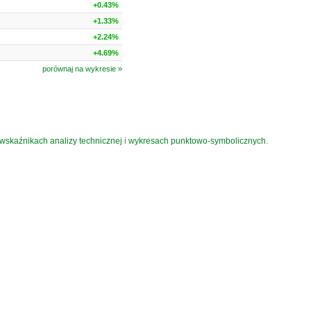
+0.43%
+1.33%
+2.24%
+4.69%
porównaj na wykresie »
wskaźnikach analizy technicznej
i
wykresach punktowo-symbolicznych
.