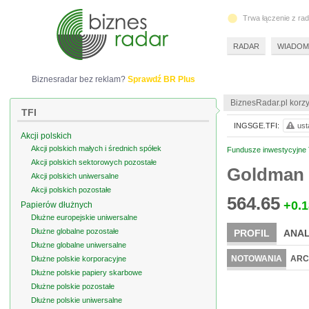
Trwa łączenie z ra
RADAR
WIADOM
Biznesradar bez reklam?
Sprawdź BR Plus
BiznesRadar.pl korzy
TFI
INGSGE.TFI:
ust
Akcji polskich
Akcji polskich małych i średnich spółek
Fundusze inwestycyjne T
Akcji polskich sektorowych pozostałe
Goldman 
Akcji polskich uniwersalne
Akcji polskich pozostałe
564.65
+0.1
Papierów dłużnych
Dłużne europejskie uniwersalne
Dłużne globalne pozostałe
PROFIL
ANAL
Dłużne globalne uniwersalne
NOTOWANIA
ARC
Dłużne polskie korporacyjne
Dłużne polskie papiery skarbowe
Dłużne polskie pozostałe
Dłużne polskie uniwersalne