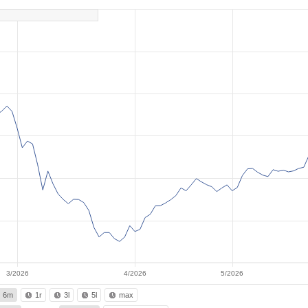
3/2026
4/2026
5/2026
6m
1r
3l
5l
max