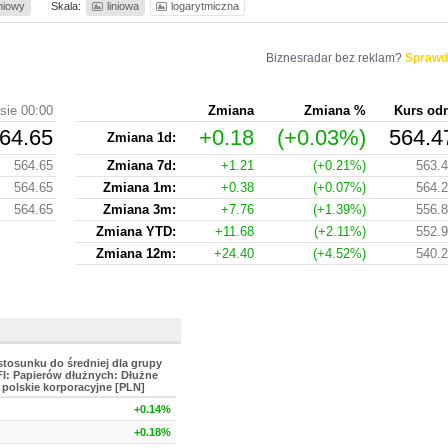
iniowy
Skala:
liniowa
logarytmiczna
Biznesradar bez reklam?
Sprawd
sie 00:00
Zmiana
Zmiana %
Kurs od
64.65
+0.18
(+0.03%)
564.4
Zmiana 1d:
564.65
Zmiana 7d:
+1.21
(+0.21%)
563.
564.65
Zmiana 1m:
+0.38
(+0.07%)
564.
564.65
Zmiana 3m:
+7.76
(+1.39%)
556.
Zmiana YTD:
+11.68
(+2.11%)
552.
Zmiana 12m:
+24.40
(+4.52%)
540.
stosunku do średniej dla grupy
FI: Papierów dłużnych: Dłużne
polskie korporacyjne [PLN]
+0.14%
+0.18%