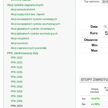
Typ wykresu:
l
Akcji rynków zagranicznych
Akcji amerykańskich
Akcji azjatyckich bez Japonii
Akcji europejskich rynków rozwiniętych
Akcji europejskich rynków wschodzących
Data:
05 
Akcji globalnych rynków rozwiniętych
5
Kurs
:
Akcji globalnych rynków wschodzących
Akcji rosyjskich
Otwarcie:
Akcji tureckich
Min:
Akcji zagranicznych pozostałe
Max:
PPK zdefiniowanej daty
PPK 2020
PPK 2025
PPK 2030
PPK 2035
PPK 2040
STOPY ZWROTU
PPK 2045
PPK 2050
w 
stopa
T
PPK 2055
zwrotu
PPK 2060
1m
+0.07%
PPK 2065
3m
+1.39%
PPK 2070