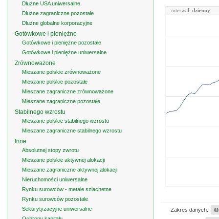
Dłużne USA uniwersalne
interwał:
dzienny
Dłużne zagraniczne pozostałe
Dłużne globalne korporacyjne
Gotówkowe i pieniężne
Gotówkowe i pieniężne pozostałe
Gotówkowe i pieniężne uniwersalne
Zrównoważone
Mieszane polskie zrównoważone
Mieszane polskie pozostałe
Mieszane zagraniczne zrównoważone
Mieszane zagraniczne pozostałe
Stabilnego wzrostu
Mieszane polskie stabilnego wzrostu
Mieszane zagraniczne stabilnego wzrostu
Inne
Absolutnej stopy zwrotu
Mieszane polskie aktywnej alokacji
Mieszane zagraniczne aktywnej alokacji
Nieruchomości uniwersalne
Rynku surowców - metale szlachetne
Rynku surowców pozostałe
Sekurytyzacyjne uniwersalne
Zakres danych:
Ochrony kapitału