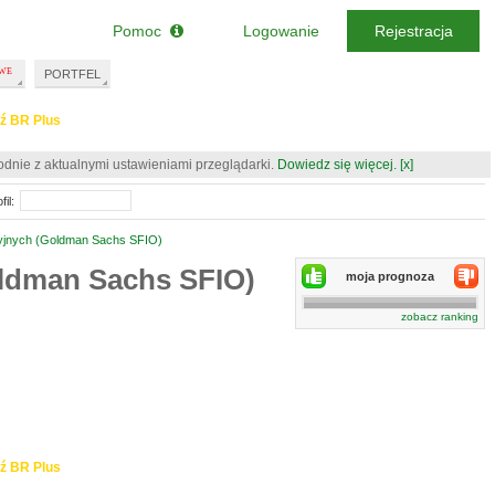
Pomoc
Logowanie
Rejestracja
PORTFEL
ź BR Plus
odnie z aktualnymi ustawieniami przeglądarki.
Dowiedz się więcej.
[x]
il:
cyjnych (Goldman Sachs SFIO)
oldman Sachs SFIO)
moja prognoza
zobacz ranking
ź BR Plus