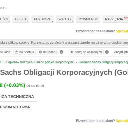
darem
OŚCI
GIEŁDA
FUNDUSZE
WALUTY
DYWIDENDY
NARZĘDZIA
Biznesradar bez reklam?
Sprawd
sta z plików cookie. Korzystając ze strony wyrażasz zgodę na używanie cookie, zg
aw alert
do portfela
do radaru
dodaj do ulubionych
Znajdź prof
FI: Papierów dłużnych: Dłużne polskie korporacyjne
•
Goldman Sachs Obligacji Korpora
Sachs Obligacji Korporacyjnych (G
8
(+0.03%)
05 sie 00:00
IZA TECHNICZNA
HIWUM NOTOWAŃ
Biznesradar bez reklam?
Sprawd