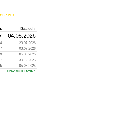
ź BR Plus
n.
Data odn.
7
04.08.2026
44
29.07.2026
27
03.07.2026
89
05.05.2026
97
30.12.2025
25
05.08.2025
porównaj stopy zwrotu »