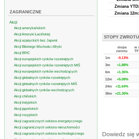
Zmiana YTD
ZAGRANICZNE
Zmiana 12m
Akcji
Akcji amerykańskich
Akcji Ameryki Łacińskiej
STOPY ZWROTU
Akcji azjatyckich bez Japonii
Akcji Bliskiego Wschodu i Afryki
stopa
w 
zwrotu
TF
Akcji BRIC
1m
-0.13%
Akcji europejskich rynków rozwiniętych
3m
+1.88%
Akcji europejskich rynków rozwiniętych MIŚ
Akcji europejskich rynków wschodzących
6m
+1.35%
Akcji globalnych rynków rozwiniętych
12m
+5.08%
Akcji globalnych rynków rozwiniętych MIŚ
24m
+11.64%
Akcji globalnych rynków wschodzących
36m
+21.30%
Akcji chińskich
Akcji indyjskich
Akcji japońskich
Akcji rosyjskich
Akcji zagranicznych sektora energetycznego
Akcji zagranicznych sektora nieruchomości
Dowiedz się 
Akcji zagranicznych sektora technologicznego