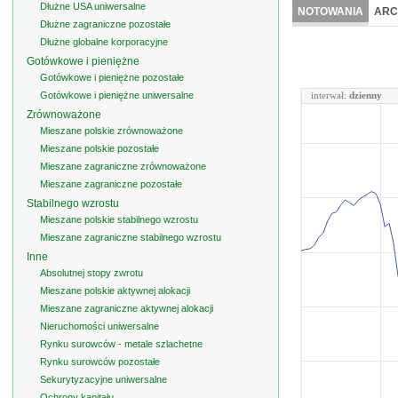
Dłużne USA uniwersalne
NOTOWANIA
ARC
Dłużne zagraniczne pozostałe
Dłużne globalne korporacyjne
Gotówkowe i pieniężne
Gotówkowe i pieniężne pozostałe
Gotówkowe i pieniężne uniwersalne
interwał:
dzienny
Zrównoważone
Mieszane polskie zrównoważone
Mieszane polskie pozostałe
Mieszane zagraniczne zrównoważone
Mieszane zagraniczne pozostałe
Stabilnego wzrostu
Mieszane polskie stabilnego wzrostu
Mieszane zagraniczne stabilnego wzrostu
Inne
Absolutnej stopy zwrotu
Mieszane polskie aktywnej alokacji
Mieszane zagraniczne aktywnej alokacji
Nieruchomości uniwersalne
Rynku surowców - metale szlachetne
Rynku surowców pozostałe
Sekurytyzacyjne uniwersalne
Ochrony kapitału