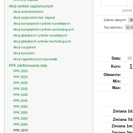
Akcji rynków zagranicznych
3/2026
Akcji amerykańskich
Akcji azjatyckich bez Japonii
Zakres danych:
Akcji europejskich rynków rozwiniętych
Typ wykresu:
l
Akcji europejskich rynków wschodzących
Akcji globalnych rynków rozwiniętych
Akcji globalnych rynków wschodzących
Akcji rosyjskich
Akcji tureckich
Data:
05 
Akcji zagranicznych pozostałe
1
PPK zdefiniowanej daty
Kurs
:
PPK 2020
Otwarcie:
PPK 2025
Min:
PPK 2030
Max:
PPK 2035
PPK 2040
PPK 2045
PPK 2050
Zmiana 1d
PPK 2055
PPK 2060
Zmiana 7d
PPK 2065
Zmiana 1m
PPK 2070
Zmiana 3m