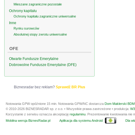
Mieszane zagraniczne pozostałe
Ochrony kapitału
Ochrony kapitału zagraniczne uniwersalne
Inne
Rynku surowców
Absolutnej stopy zwrotu uniwersalne
OFE
Otwarte Fundusze Emerytalne
Dobrowolne Fundusze Emerytalne (DFE)
Biznesradar bez reklam?
Sprawdź BR Plus
Notowania GPW opóźnione 15 min.
Notowania GPW/NC dostarcza
Dom Maklerski BDM 
© 2010-2026 BIZNESRADAR sp. z o.o. • Wszystkie prawa zastrzeżone • produkcja:
W3
Korzystanie z serwisu oznacza akceptację
regulaminu
. Prezentowanie kwotowania nie m
Mobilna wersja BiznesRadar.pl
Aplikacja dla systemu Android
Dla wła