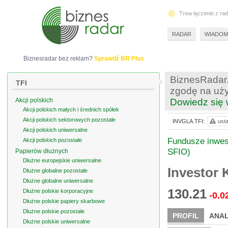
Trwa łączenie z ra
RADAR
WIADOM
Biznesradar bez reklam?
Sprawdź BR Plus
BiznesRadar.
TFI
zgodę na uży
Akcji polskich
Dowiedz się 
Akcji polskich małych i średnich spółek
Akcji polskich sektorowych pozostałe
INVGLA.TFI:
usta
Akcji polskich uniwersalne
Fundusze inwest
Akcji polskich pozostałe
SFIO)
Papierów dłużnych
Dłużne europejskie uniwersalne
Investor 
Dłużne globalne pozostałe
Dłużne globalne uniwersalne
130.21
Dłużne polskie korporacyjne
-0.0
Dłużne polskie papiery skarbowe
Dłużne polskie pozostałe
PROFIL
ANAL
Dłużne polskie uniwersalne