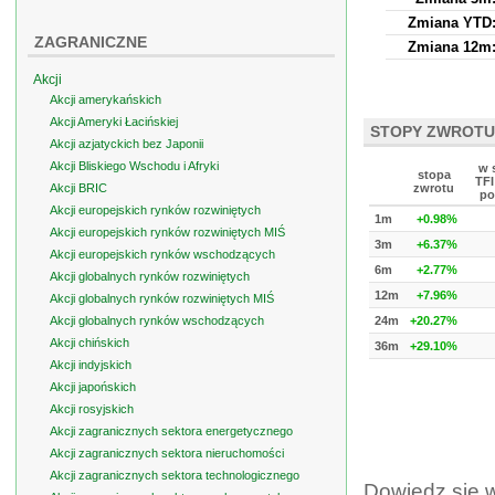
Zmiana YTD
ZAGRANICZNE
Zmiana 12m
Akcji
Akcji amerykańskich
Akcji Ameryki Łacińskiej
STOPY ZWROTU
Akcji azjatyckich bez Japonii
Akcji Bliskiego Wschodu i Afryki
w 
stopa
TFI
Akcji BRIC
zwrotu
po
Akcji europejskich rynków rozwiniętych
1m
+0.98%
Akcji europejskich rynków rozwiniętych MIŚ
3m
+6.37%
Akcji europejskich rynków wschodzących
6m
+2.77%
Akcji globalnych rynków rozwiniętych
12m
+7.96%
Akcji globalnych rynków rozwiniętych MIŚ
Akcji globalnych rynków wschodzących
24m
+20.27%
Akcji chińskich
36m
+29.10%
Akcji indyjskich
Akcji japońskich
Akcji rosyjskich
Akcji zagranicznych sektora energetycznego
Akcji zagranicznych sektora nieruchomości
Akcji zagranicznych sektora technologicznego
Dowiedz się 