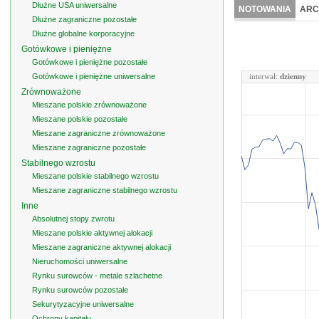
Dłużne USA uniwersalne
NOTOWANIA
ARC
Dłużne zagraniczne pozostałe
Dłużne globalne korporacyjne
Gotówkowe i pieniężne
Gotówkowe i pieniężne pozostałe
Gotówkowe i pieniężne uniwersalne
interwał:
dzienny
Zrównoważone
Mieszane polskie zrównoważone
Mieszane polskie pozostałe
Mieszane zagraniczne zrównoważone
Mieszane zagraniczne pozostałe
Stabilnego wzrostu
Mieszane polskie stabilnego wzrostu
Mieszane zagraniczne stabilnego wzrostu
Inne
Absolutnej stopy zwrotu
Mieszane polskie aktywnej alokacji
Mieszane zagraniczne aktywnej alokacji
Nieruchomości uniwersalne
Rynku surowców - metale szlachetne
Rynku surowców pozostałe
Sekurytyzacyjne uniwersalne
Ochrony kapitału