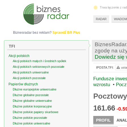
Trwa łączenie z ra
RADAR
WIADOM
Biznesradar bez reklam?
Sprawdź BR Plus
BiznesRadar.
TFI
zgodę na uży
Akcji polskich
Dowiedz się 
Akcji polskich małych i średnich spółek
Akcji polskich sektorowych pozostałe
IPOSTA.TFI:
usta
Akcji polskich uniwersalne
Fundusze inwest
Akcji polskich pozostałe
wzrostu
•
Pocz
Papierów dłużnych
Dłużne europejskie uniwersalne
Pocztowy
Dłużne globalne pozostałe
Dłużne globalne uniwersalne
161.66
Dłużne polskie korporacyjne
-0.5
Dłużne polskie papiery skarbowe
Dłużne polskie pozostałe
PROFIL
ANAL
Dłużne polskie uniwersalne