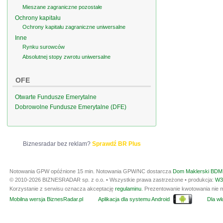
Mieszane zagraniczne pozostałe
Ochrony kapitału
Ochrony kapitału zagraniczne uniwersalne
Inne
Rynku surowców
Absolutnej stopy zwrotu uniwersalne
OFE
Otwarte Fundusze Emerytalne
Dobrowolne Fundusze Emerytalne (DFE)
Biznesradar bez reklam?
Sprawdź BR Plus
Notowania GPW opóźnione 15 min.
Notowania GPW/NC dostarcza
Dom Maklerski BDM 
© 2010-2026 BIZNESRADAR sp. z o.o. • Wszystkie prawa zastrzeżone • produkcja:
W3
Korzystanie z serwisu oznacza akceptację
regulaminu
. Prezentowanie kwotowania nie m
Mobilna wersja BiznesRadar.pl
Aplikacja dla systemu Android
Dla wła