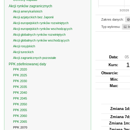
Akcji rynków zagranicznych
3/2026
Akcji amerykańskich
Akcji azjatyckich bez Japonii
Zakres danych:
Akcji europejskich rynków rozwiniętych
Typ wykresu:
l
Akcji europejskich rynków wschodzących
Akcji globalnych rynków rozwiniętych
Akcji globalnych rynków wschodzących
Akcji rosyjskich
Akcji tureckich
Data:
05 
Akcji zagranicznych pozostałe
1
PPK zdefiniowanej daty
Kurs
:
PPK 2020
Otwarcie:
PPK 2025
Min:
PPK 2030
Max:
PPK 2035
PPK 2040
PPK 2045
PPK 2050
Zmiana 1d
PPK 2055
PPK 2060
Zmiana 7d
PPK 2065
Zmiana 1m
PPK 2070
Zmiana 3m