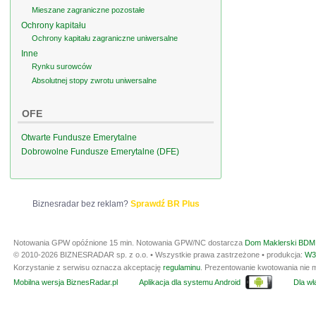
Mieszane zagraniczne pozostałe
Ochrony kapitału
Ochrony kapitału zagraniczne uniwersalne
Inne
Rynku surowców
Absolutnej stopy zwrotu uniwersalne
OFE
Otwarte Fundusze Emerytalne
Dobrowolne Fundusze Emerytalne (DFE)
Biznesradar bez reklam?
Sprawdź BR Plus
Notowania GPW opóźnione 15 min.
Notowania GPW/NC dostarcza
Dom Maklerski BDM 
© 2010-2026 BIZNESRADAR sp. z o.o. • Wszystkie prawa zastrzeżone • produkcja:
W3
Korzystanie z serwisu oznacza akceptację
regulaminu
. Prezentowanie kwotowania nie m
Mobilna wersja BiznesRadar.pl
Aplikacja dla systemu Android
Dla wła