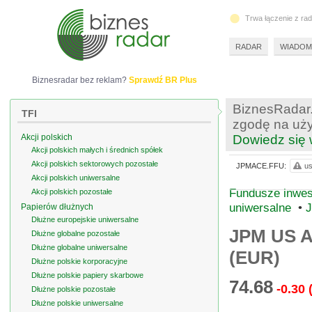
Trwa łączenie z ra
RADAR
WIADOM
Biznesradar bez reklam?
Sprawdź BR Plus
BiznesRadar.
TFI
zgodę na uży
Akcji polskich
Dowiedz się 
Akcji polskich małych i średnich spółek
Akcji polskich sektorowych pozostałe
JPMACE.FFU:
us
Akcji polskich uniwersalne
Fundusze inwes
Akcji polskich pozostałe
uniwersalne
•
J
Papierów dłużnych
Dłużne europejskie uniwersalne
JPM US A
Dłużne globalne pozostałe
Dłużne globalne uniwersalne
(EUR)
Dłużne polskie korporacyjne
Dłużne polskie papiery skarbowe
74.68
-0.30
Dłużne polskie pozostałe
Dłużne polskie uniwersalne