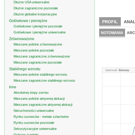
Dłużne USA uniwersalne
Dłużne zagraniczne pozostałe
Dłużne globalne korporacyjne
Gotówkowe i pieniężne
PROFIL
ANAL
Gotówkowe i pieniężne pozostałe
Gotówkowe i pieniężne uniwersalne
NOTOWANIA
ARC
Zrównoważone
Mieszane polskie zrównoważone
Mieszane polskie pozostałe
Mieszane zagraniczne zrównoważone
Mieszane zagraniczne pozostałe
Stabilnego wzrostu
interwał:
dzienny
Mieszane polskie stabilnego wzrostu
Mieszane zagraniczne stabilnego wzrostu
Inne
Absolutnej stopy zwrotu
Mieszane polskie aktywnej alokacji
Mieszane zagraniczne aktywnej alokacji
Nieruchomości uniwersalne
Rynku surowców - metale szlachetne
Rynku surowców pozostałe
Sekurytyzacyjne uniwersalne
Ochrony kapitału