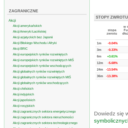
ZAGRANICZNE
STOPY ZWROTU
Akcji
Akcji amerykańskich
w 
stopa
Fu
Akcji Ameryki Łacińskiej
zwrotu
dłu
Akcji azjatyckich bez Japonii
Akcji Bliskiego Wschodu i Afryki
1m
-0.04%
Akcji BRIC
3m
-0.33%
Akcji europejskich rynków rozwiniętych
6m
+3.61%
Akcji europejskich rynków rozwiniętych MIŚ
12m
-5.68%
Akcji europejskich rynków wschodzących
24m
-13.54%
Akcji globalnych rynków rozwiniętych
36m
-13.38%
Akcji globalnych rynków rozwiniętych MIŚ
Akcji globalnych rynków wschodzących
Akcji chińskich
Akcji indyjskich
Akcji japońskich
Akcji rosyjskich
Akcji zagranicznych sektora energetycznego
Dowiedz się 
Akcji zagranicznych sektora nieruchomości
symbolicznyc
Akcji zagranicznych sektora technologicznego