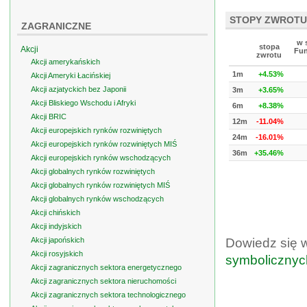
STOPY ZWROTU
ZAGRANICZNE
w 
stopa
Akcji
Fun
zwrotu
Akcji amerykańskich
1m
+4.53%
Akcji Ameryki Łacińskiej
Akcji azjatyckich bez Japonii
3m
+3.65%
Akcji Bliskiego Wschodu i Afryki
6m
+8.38%
Akcji BRIC
12m
-11.04%
Akcji europejskich rynków rozwiniętych
24m
-16.01%
Akcji europejskich rynków rozwiniętych MIŚ
36m
+35.46%
Akcji europejskich rynków wschodzących
Akcji globalnych rynków rozwiniętych
Akcji globalnych rynków rozwiniętych MIŚ
Akcji globalnych rynków wschodzących
Akcji chińskich
Akcji indyjskich
Akcji japońskich
Dowiedz się 
Akcji rosyjskich
symbolicznyc
Akcji zagranicznych sektora energetycznego
Akcji zagranicznych sektora nieruchomości
Akcji zagranicznych sektora technologicznego