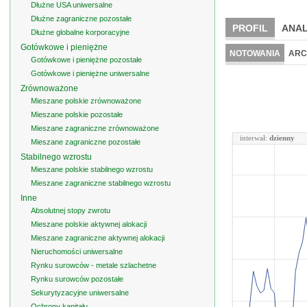
Dłużne USA uniwersalne
Dłużne zagraniczne pozostałe
PROFIL
ANAL
Dłużne globalne korporacyjne
Gotówkowe i pieniężne
NOTOWANIA
ARC
Gotówkowe i pieniężne pozostałe
Gotówkowe i pieniężne uniwersalne
Zrównoważone
Mieszane polskie zrównoważone
Mieszane polskie pozostałe
Mieszane zagraniczne zrównoważone
interwał:
dzienny
Mieszane zagraniczne pozostałe
Stabilnego wzrostu
Mieszane polskie stabilnego wzrostu
Mieszane zagraniczne stabilnego wzrostu
Inne
Absolutnej stopy zwrotu
Mieszane polskie aktywnej alokacji
Mieszane zagraniczne aktywnej alokacji
Nieruchomości uniwersalne
Rynku surowców - metale szlachetne
Rynku surowców pozostałe
Sekurytyzacyjne uniwersalne
Ochrony kapitału