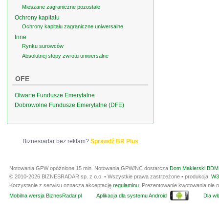
Mieszane zagraniczne pozostałe
Ochrony kapitału
Ochrony kapitału zagraniczne uniwersalne
Inne
Rynku surowców
Absolutnej stopy zwrotu uniwersalne
OFE
Otwarte Fundusze Emerytalne
Dobrowolne Fundusze Emerytalne (DFE)
Biznesradar bez reklam?
Sprawdź BR Plus
Notowania GPW opóźnione 15 min.
Notowania GPW/NC dostarcza
Dom Maklerski BDM 
© 2010-2026 BIZNESRADAR sp. z o.o. • Wszystkie prawa zastrzeżone • produkcja:
W3
Korzystanie z serwisu oznacza akceptację
regulaminu
. Prezentowanie kwotowania nie m
Mobilna wersja BiznesRadar.pl
Aplikacja dla systemu Android
Dla wła