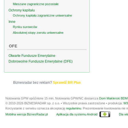
Mieszane zagraniczne pozostałe
Ochrony kapitału
Ochrony kapitału zagraniczne uniwersalne
Inne
Rynku surowców
Absolutnej stopy zwrotu uniwersalne
OFE
Otwarte Fundusze Emerytalne
Dobrowolne Fundusze Emerytalne (DFE)
Biznesradar bez reklam?
Sprawdź BR Plus
Notowania GPW opóźnione 15 min.
Notowania GPW/NC dostarcza
Dom Maklerski BDM 
© 2010-2026 BIZNESRADAR sp. z o.o. • Wszystkie prawa zastrzeżone • produkcja:
W3
Korzystanie z serwisu oznacza akceptację
regulaminu
. Prezentowanie kwotowania nie m
Mobilna wersja BiznesRadar.pl
Aplikacja dla systemu Android
Dla wła