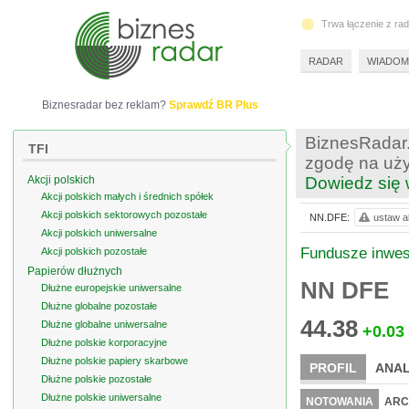
Trwa łączenie z ra
RADAR
WIADOM
Biznesradar bez reklam?
Sprawdź BR Plus
BiznesRadar.
TFI
zgodę na uży
Akcji polskich
Dowiedz się 
Akcji polskich małych i średnich spółek
Akcji polskich sektorowych pozostałe
NN.DFE:
ustaw al
Akcji polskich uniwersalne
Fundusze inwes
Akcji polskich pozostałe
Papierów dłużnych
NN DFE
Dłużne europejskie uniwersalne
Dłużne globalne pozostałe
44.38
Dłużne globalne uniwersalne
+0.03
Dłużne polskie korporacyjne
Dłużne polskie papiery skarbowe
PROFIL
ANAL
Dłużne polskie pozostałe
Dłużne polskie uniwersalne
NOTOWANIA
ARC