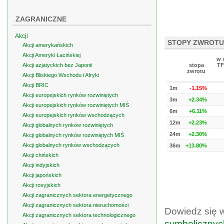
ZAGRANICZNE
Akcji
STOPY ZWROTU
Akcji amerykańskich
Akcji Ameryki Łacińskiej
w 
Akcji azjatyckich bez Japonii
stopa
TF
zwrotu
Akcji Bliskiego Wschodu i Afryki
Akcji BRIC
1m
-1.15%
Akcji europejskich rynków rozwiniętych
3m
+2.34%
Akcji europejskich rynków rozwiniętych MIŚ
6m
+6.11%
Akcji europejskich rynków wschodzących
12m
+2.23%
Akcji globalnych rynków rozwiniętych
24m
+2.30%
Akcji globalnych rynków rozwiniętych MIŚ
Akcji globalnych rynków wschodzących
36m
+13.80%
Akcji chińskich
Akcji indyjskich
Akcji japońskich
Akcji rosyjskich
Akcji zagranicznych sektora energetycznego
Akcji zagranicznych sektora nieruchomości
Dowiedz się 
Akcji zagranicznych sektora technologicznego
symbolicznyc