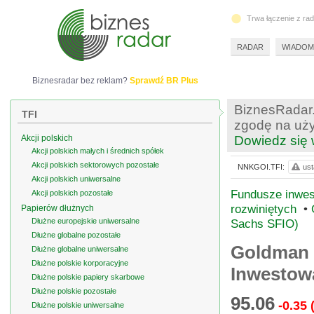
Trwa łączenie z ra
RADAR
WIADOM
Biznesradar bez reklam?
Sprawdź BR Plus
BiznesRadar.
TFI
zgodę na uży
Akcji polskich
Dowiedz się 
Akcji polskich małych i średnich spółek
Akcji polskich sektorowych pozostałe
NNKGOI.TFI:
ust
Akcji polskich uniwersalne
Fundusze inwest
Akcji polskich pozostałe
rozwiniętych
•
Papierów dłużnych
Dłużne europejskie uniwersalne
Sachs SFIO)
Dłużne globalne pozostałe
Goldman 
Dłużne globalne uniwersalne
Dłużne polskie korporacyjne
Inwestow
Dłużne polskie papiery skarbowe
Dłużne polskie pozostałe
95.06
-0.35
Dłużne polskie uniwersalne