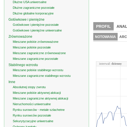
Dłużne USA uniwersalne
Dłużne zagraniczne pozostałe
Dłużne globalne korporacyjne
Gotówkowe i pieniężne
Gotówkowe i pieniężne pozostałe
PROFIL
ANAL
Gotówkowe i pieniężne uniwersalne
Zrównoważone
NOTOWANIA
ARC
Mieszane polskie zrównoważone
Mieszane polskie pozostałe
Mieszane zagraniczne zrównoważone
Mieszane zagraniczne pozostałe
interwał:
dzienny
Stabilnego wzrostu
Mieszane polskie stabilnego wzrostu
Mieszane zagraniczne stabilnego wzrostu
Inne
Absolutnej stopy zwrotu
Mieszane polskie aktywnej alokacji
Mieszane zagraniczne aktywnej alokacji
Nieruchomości uniwersalne
Rynku surowców - metale szlachetne
Rynku surowców pozostałe
Sekurytyzacyjne uniwersalne
Ochrony kapitału