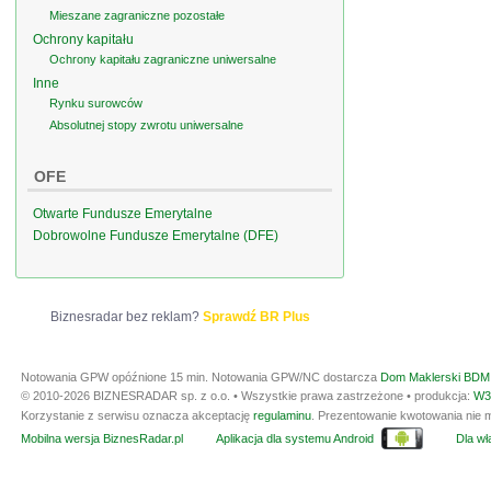
Mieszane zagraniczne pozostałe
Ochrony kapitału
Ochrony kapitału zagraniczne uniwersalne
Inne
Rynku surowców
Absolutnej stopy zwrotu uniwersalne
OFE
Otwarte Fundusze Emerytalne
Dobrowolne Fundusze Emerytalne (DFE)
Biznesradar bez reklam?
Sprawdź BR Plus
Notowania GPW opóźnione 15 min.
Notowania GPW/NC dostarcza
Dom Maklerski BDM 
© 2010-2026 BIZNESRADAR sp. z o.o. • Wszystkie prawa zastrzeżone • produkcja:
W3
Korzystanie z serwisu oznacza akceptację
regulaminu
. Prezentowanie kwotowania nie m
Mobilna wersja BiznesRadar.pl
Aplikacja dla systemu Android
Dla wła