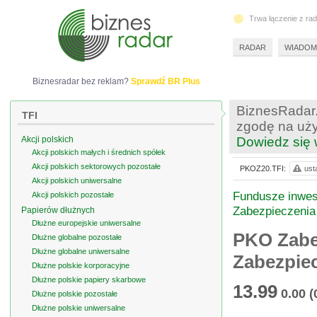
Trwa łączenie z ra
RADAR
WIADOM
Biznesradar bez reklam?
Sprawdź BR Plus
BiznesRadar.
TFI
zgodę na uży
Akcji polskich
Dowiedz się 
Akcji polskich małych i średnich spółek
Akcji polskich sektorowych pozostałe
PKOZ20.TFI:
ust
Akcji polskich uniwersalne
Fundusze inwes
Akcji polskich pozostałe
Zabezpieczenia
Papierów dłużnych
Dłużne europejskie uniwersalne
PKO Zabe
Dłużne globalne pozostałe
Dłużne globalne uniwersalne
Zabezpie
Dłużne polskie korporacyjne
Dłużne polskie papiery skarbowe
13.99
0.00
(
Dłużne polskie pozostałe
Dłużne polskie uniwersalne