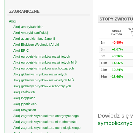
ZAGRANICZNE
STOPY ZWROTU
Akcji
Akcji amerykańskich
w 
stopa
T
Akcji Ameryki Łacińskiej
zwrotu
Akcji azjatyckich bez Japonii
1m
-0.99%
Akcji Bliskiego Wschodu i Afryki
3m
+1.67%
Akcji BRIC
6m
+0.36%
Akcji europejskich rynków rozwiniętych
Akcji europejskich rynków rozwiniętych MIŚ
12m
+4.56%
Akcji europejskich rynków wschodzących
24m
+10.24%
Akcji globalnych rynków rozwiniętych
36m
+18.66%
Akcji globalnych rynków rozwiniętych MIŚ
Akcji globalnych rynków wschodzących
Akcji chińskich
Akcji indyjskich
Akcji japońskich
Akcji rosyjskich
Dowiedz się 
Akcji zagranicznych sektora energetycznego
Akcji zagranicznych sektora nieruchomości
symbolicznyc
Akcji zagranicznych sektora technologicznego