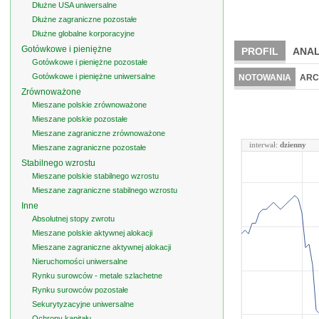
Dłużne USA uniwersalne
Dłużne zagraniczne pozostałe
Dłużne globalne korporacyjne
Gotówkowe i pieniężne
PROFIL
ANAL
Gotówkowe i pieniężne pozostałe
Gotówkowe i pieniężne uniwersalne
NOTOWANIA
ARC
Zrównoważone
Mieszane polskie zrównoważone
Mieszane polskie pozostałe
Mieszane zagraniczne zrównoważone
interwał:
dzienny
Mieszane zagraniczne pozostałe
Stabilnego wzrostu
Mieszane polskie stabilnego wzrostu
Mieszane zagraniczne stabilnego wzrostu
Inne
Absolutnej stopy zwrotu
Mieszane polskie aktywnej alokacji
Mieszane zagraniczne aktywnej alokacji
Nieruchomości uniwersalne
Rynku surowców - metale szlachetne
Rynku surowców pozostałe
Sekurytyzacyjne uniwersalne
Ochrony kapitału