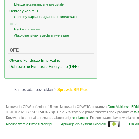
Mieszane zagraniczne pozostałe
Ochrony kapitału
Ochrony kapitału zagraniczne uniwersalne
Inne
Rynku surowców
Absolutnej stopy zwrotu uniwersalne
OFE
Otwarte Fundusze Emerytalne
Dobrowolne Fundusze Emerytalne (DFE)
Biznesradar bez reklam?
Sprawdź BR Plus
Notowania GPW opóźnione 15 min.
Notowania GPW/NC dostarcza
Dom Maklerski BDM 
© 2010-2026 BIZNESRADAR sp. z o.o. • Wszystkie prawa zastrzeżone • produkcja:
W3
Korzystanie z serwisu oznacza akceptację
regulaminu
. Prezentowanie kwotowania nie m
Mobilna wersja BiznesRadar.pl
Aplikacja dla systemu Android
Dla wła