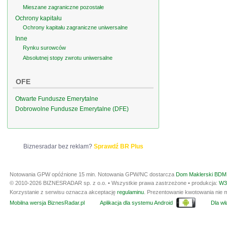
Mieszane zagraniczne pozostałe
Ochrony kapitału
Ochrony kapitału zagraniczne uniwersalne
Inne
Rynku surowców
Absolutnej stopy zwrotu uniwersalne
OFE
Otwarte Fundusze Emerytalne
Dobrowolne Fundusze Emerytalne (DFE)
Biznesradar bez reklam?
Sprawdź BR Plus
Notowania GPW opóźnione 15 min.
Notowania GPW/NC dostarcza
Dom Maklerski BDM 
© 2010-2026 BIZNESRADAR sp. z o.o. • Wszystkie prawa zastrzeżone • produkcja:
W3
Korzystanie z serwisu oznacza akceptację
regulaminu
. Prezentowanie kwotowania nie m
Mobilna wersja BiznesRadar.pl
Aplikacja dla systemu Android
Dla wła