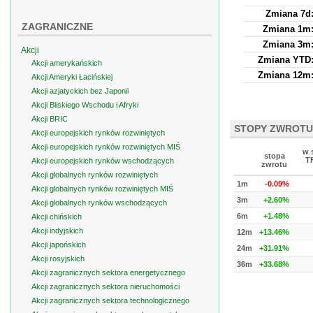
Zmiana 7d
ZAGRANICZNE
Zmiana 1m
Zmiana 3m
Akcji
Zmiana YTD
Akcji amerykańskich
Zmiana 12m
Akcji Ameryki Łacińskiej
Akcji azjatyckich bez Japonii
Akcji Bliskiego Wschodu i Afryki
Akcji BRIC
STOPY ZWROTU
Akcji europejskich rynków rozwiniętych
Akcji europejskich rynków rozwiniętych MIŚ
w 
stopa
T
Akcji europejskich rynków wschodzących
zwrotu
Akcji globalnych rynków rozwiniętych
1m
-0.09%
Akcji globalnych rynków rozwiniętych MIŚ
3m
+2.60%
Akcji globalnych rynków wschodzących
6m
+1.48%
Akcji chińskich
Akcji indyjskich
12m
+13.46%
Akcji japońskich
24m
+31.91%
Akcji rosyjskich
36m
+33.68%
Akcji zagranicznych sektora energetycznego
Akcji zagranicznych sektora nieruchomości
Akcji zagranicznych sektora technologicznego