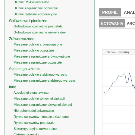
Dłużne USA uniwersalne
Dłużne zagraniczne pozostałe
PROFIL
ANAL
Dłużne globalne korporacyjne
Gotówkowe i pieniężne
NOTOWANIA
ARC
Gotówkowe i pieniężne pozostałe
Gotówkowe i pieniężne uniwersalne
Zrównoważone
Mieszane polskie zrównoważone
Mieszane polskie pozostałe
interwał:
dzienny
Mieszane zagraniczne zrównoważone
Mieszane zagraniczne pozostałe
Stabilnego wzrostu
Mieszane polskie stabilnego wzrostu
Mieszane zagraniczne stabilnego wzrostu
Inne
Absolutnej stopy zwrotu
Mieszane polskie aktywnej alokacji
Mieszane zagraniczne aktywnej alokacji
Nieruchomości uniwersalne
Rynku surowców - metale szlachetne
Rynku surowców pozostałe
Sekurytyzacyjne uniwersalne
Ochrony kapitału