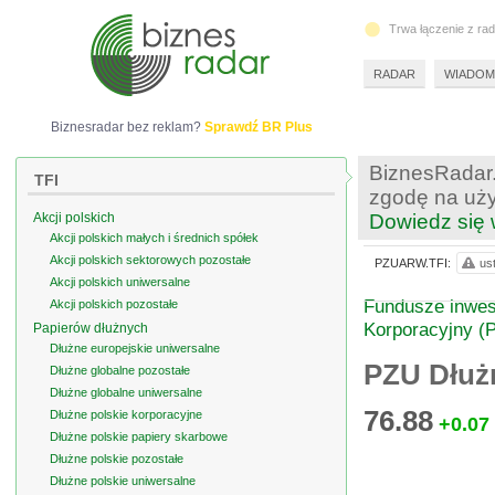
Trwa łączenie z ra
RADAR
WIADOM
Biznesradar bez reklam?
Sprawdź BR Plus
BiznesRadar.
TFI
zgodę na uży
Akcji polskich
Dowiedz się 
Akcji polskich małych i średnich spółek
Akcji polskich sektorowych pozostałe
PZUARW.TFI:
us
Akcji polskich uniwersalne
Fundusze inwest
Akcji polskich pozostałe
Korporacyjny (
Papierów dłużnych
Dłużne europejskie uniwersalne
PZU Dłuż
Dłużne globalne pozostałe
Dłużne globalne uniwersalne
76.88
Dłużne polskie korporacyjne
+0.07
Dłużne polskie papiery skarbowe
Dłużne polskie pozostałe
Dłużne polskie uniwersalne