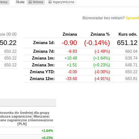
iniowy
Skala:
liniowa
logarytmiczna
Biznesradar bez reklam?
Sprawd
sie 00:00
Zmiana
Zmiana %
Kurs odn.
50.22
-0.90
(-0.14%)
651.12
Zmiana 1d:
650.22
Zmiana 7d:
-9.83
(-1.49%)
660.04
650.22
Zmiana 1m:
+10.48
(+1.64%)
639.74
650.22
Zmiana 3m:
+1.51
(+0.23%)
648.71
Zmiana YTD:
-0.00
(-0.00%)
650.22
Zmiana 12m:
-33.60
(-4.91%)
683.81
tosunku do średniej dla grupy
dusze zagraniczne: Mieszane:
zane zagraniczne zrównoważone
[PLN]
+1.64%
+0.23%