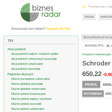
Trwa łączenie z ra
RADAR
WIADOM
Biznesradar bez reklam?
Sprawdź BR Plus
BiznesRadar.pl korzy
TFI
SCHGDG.FFU:
u
Akcji polskich
Akcji polskich małych i średnich spółek
Fundusze inwestycyjne
Akcji polskich sektorowych pozostałe
Schroder 
Akcji polskich uniwersalne
Akcji polskich pozostałe
650.22
-0.9
Papierów dłużnych
Dłużne europejskie uniwersalne
Dłużne globalne pozostałe
PROFIL
ANAL
Dłużne globalne uniwersalne
NOTOWANIA
ARC
Dłużne polskie korporacyjne
Dłużne polskie papiery skarbowe
Dłużne polskie pozostałe
Dłużne polskie uniwersalne