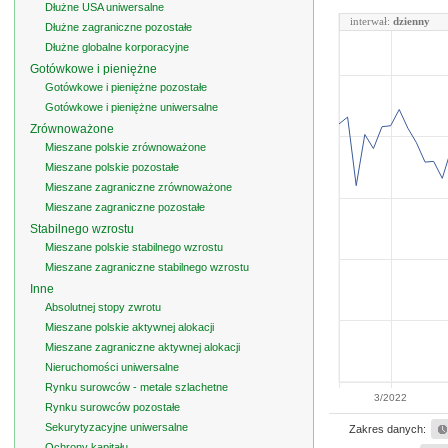
Dłużne USA uniwersalne
interwał:
dzienny
Dłużne zagraniczne pozostałe
Dłużne globalne korporacyjne
Gotówkowe i pieniężne
Gotówkowe i pieniężne pozostałe
Gotówkowe i pieniężne uniwersalne
Zrównoważone
Mieszane polskie zrównoważone
Mieszane polskie pozostałe
Mieszane zagraniczne zrównoważone
Mieszane zagraniczne pozostałe
Stabilnego wzrostu
Mieszane polskie stabilnego wzrostu
Mieszane zagraniczne stabilnego wzrostu
Inne
Absolutnej stopy zwrotu
Mieszane polskie aktywnej alokacji
Mieszane zagraniczne aktywnej alokacji
Nieruchomości uniwersalne
Rynku surowców - metale szlachetne
3/2022
Rynku surowców pozostałe
Sekurytyzacyjne uniwersalne
Zakres danych:
Ochrony kapitału