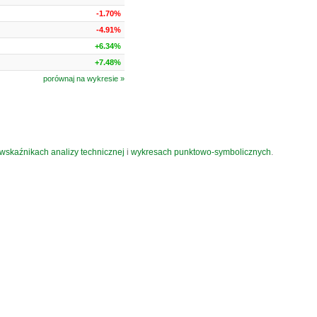
-1.70%
-4.91%
+6.34%
+7.48%
porównaj na wykresie »
wskaźnikach analizy technicznej
i
wykresach punktowo-symbolicznych
.