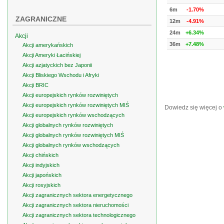
6m
-1.70%
ZAGRANICZNE
12m
-4.91%
24m
+6.34%
Akcji
36m
+7.48%
Akcji amerykańskich
Akcji Ameryki Łacińskiej
Akcji azjatyckich bez Japonii
Akcji Bliskiego Wschodu i Afryki
Akcji BRIC
Akcji europejskich rynków rozwiniętych
Akcji europejskich rynków rozwiniętych MIŚ
Dowiedz się więcej o
Akcji europejskich rynków wschodzących
Akcji globalnych rynków rozwiniętych
Akcji globalnych rynków rozwiniętych MIŚ
Akcji globalnych rynków wschodzących
Akcji chińskich
Akcji indyjskich
Akcji japońskich
Akcji rosyjskich
Akcji zagranicznych sektora energetycznego
Akcji zagranicznych sektora nieruchomości
Akcji zagranicznych sektora technologicznego