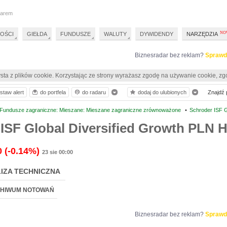
darem
OŚCI
GIEŁDA
FUNDUSZE
WALUTY
DYWIDENDY
NARZĘDZIA
Biznesradar bez reklam?
Sprawd
sta z plików cookie. Korzystając ze strony wyrażasz zgodę na używanie cookie, zg
staw alert
do portfela
do radaru
dodaj do ulubionych
Znajdź p
 Fundusze zagraniczne: Mieszane: Mieszane zagraniczne zrównoważone
•
Schroder ISF G
ISF Global Diversified Growth PLN 
0
(-0.14%)
23 sie 00:00
IZA TECHNICZNA
HIWUM NOTOWAŃ
Biznesradar bez reklam?
Sprawd