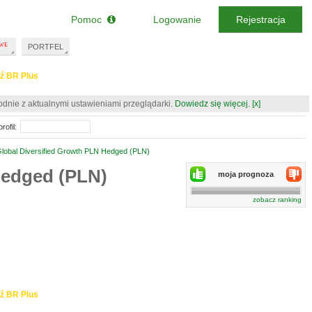
Pomoc
Logowanie
Rejestracja
PORTFEL
ź BR Plus
odnie z aktualnymi ustawieniami przeglądarki.
Dowiedz się więcej.
[x]
rofil:
lobal Diversified Growth PLN Hedged (PLN)
Hedged (PLN)
moja prognoza
zobacz ranking
ź BR Plus