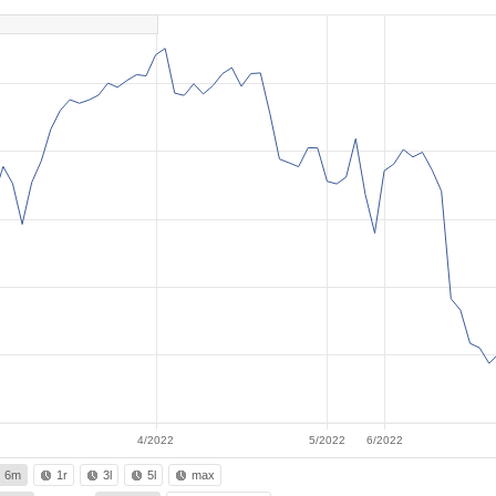
4/2022
5/2022
6/2022
6m
1r
3l
5l
max