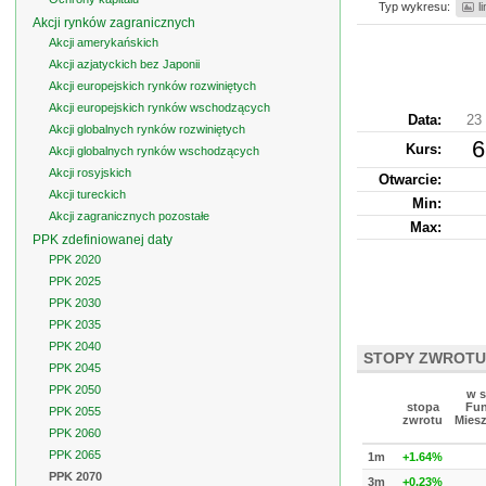
Typ wykresu:
l
Akcji rynków zagranicznych
Akcji amerykańskich
Akcji azjatyckich bez Japonii
Akcji europejskich rynków rozwiniętych
Akcji europejskich rynków wschodzących
Data:
23 
Akcji globalnych rynków rozwiniętych
6
Kurs
:
Akcji globalnych rynków wschodzących
Akcji rosyjskich
Otwarcie:
Akcji tureckich
Min:
Akcji zagranicznych pozostałe
Max:
PPK zdefiniowanej daty
PPK 2020
PPK 2025
PPK 2030
PPK 2035
PPK 2040
STOPY ZWROTU
PPK 2045
PPK 2050
w s
stopa
Fun
PPK 2055
zwrotu
Mies
PPK 2060
PPK 2065
1m
+1.64%
PPK 2070
3m
+0.23%