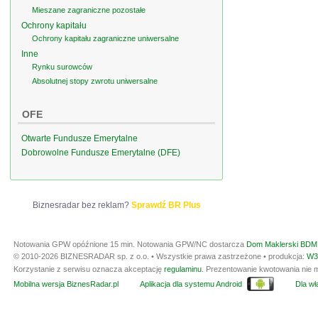
Mieszane zagraniczne pozostałe
Ochrony kapitału
Ochrony kapitału zagraniczne uniwersalne
Inne
Rynku surowców
Absolutnej stopy zwrotu uniwersalne
OFE
Otwarte Fundusze Emerytalne
Dobrowolne Fundusze Emerytalne (DFE)
Biznesradar bez reklam?
Sprawdź BR Plus
Notowania GPW opóźnione 15 min.
Notowania GPW/NC dostarcza
Dom Maklerski BDM 
© 2010-2026 BIZNESRADAR sp. z o.o. • Wszystkie prawa zastrzeżone • produkcja:
W3
Korzystanie z serwisu oznacza akceptację
regulaminu
. Prezentowanie kwotowania nie m
Mobilna wersja BiznesRadar.pl
Aplikacja dla systemu Android
Dla wła