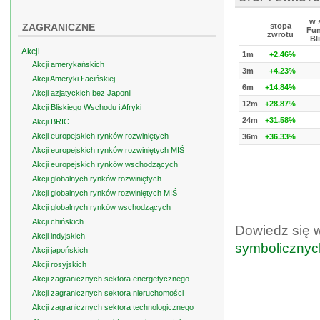
w 
ZAGRANICZNE
stopa
Fun
zwrotu
Bl
Akcji
1m
+2.46%
Akcji amerykańskich
3m
+4.23%
Akcji Ameryki Łacińskiej
6m
+14.84%
Akcji azjatyckich bez Japonii
12m
+28.87%
Akcji Bliskiego Wschodu i Afryki
24m
+31.58%
Akcji BRIC
Akcji europejskich rynków rozwiniętych
36m
+36.33%
Akcji europejskich rynków rozwiniętych MIŚ
Akcji europejskich rynków wschodzących
Akcji globalnych rynków rozwiniętych
Akcji globalnych rynków rozwiniętych MIŚ
Akcji globalnych rynków wschodzących
Akcji chińskich
Dowiedz się 
Akcji indyjskich
symbolicznyc
Akcji japońskich
Akcji rosyjskich
Akcji zagranicznych sektora energetycznego
Akcji zagranicznych sektora nieruchomości
Akcji zagranicznych sektora technologicznego