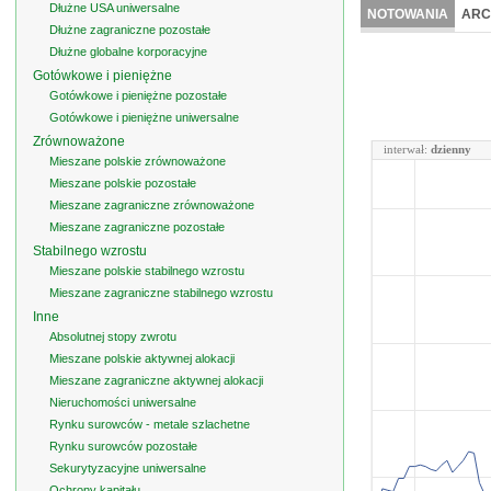
Dłużne USA uniwersalne
NOTOWANIA
ARC
Dłużne zagraniczne pozostałe
Dłużne globalne korporacyjne
Gotówkowe i pieniężne
Gotówkowe i pieniężne pozostałe
Gotówkowe i pieniężne uniwersalne
Zrównoważone
interwał:
dzienny
Mieszane polskie zrównoważone
Mieszane polskie pozostałe
Mieszane zagraniczne zrównoważone
Mieszane zagraniczne pozostałe
Stabilnego wzrostu
Mieszane polskie stabilnego wzrostu
Mieszane zagraniczne stabilnego wzrostu
Inne
Absolutnej stopy zwrotu
Mieszane polskie aktywnej alokacji
Mieszane zagraniczne aktywnej alokacji
Nieruchomości uniwersalne
Rynku surowców - metale szlachetne
Rynku surowców pozostałe
Sekurytyzacyjne uniwersalne
Ochrony kapitału