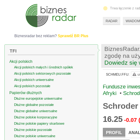
Trwa łączenie z ra
RADAR
WIADOM
Biznesradar bez reklam?
Sprawdź BR Plus
BiznesRadar.
TFI
zgodę na uży
Akcji polskich
Dowiedz się 
Akcji polskich małych i średnich spółek
Akcji polskich sektorowych pozostałe
SCHMEU.FFU:
u
Akcji polskich uniwersalne
Fundusze inwest
Akcji polskich pozostałe
Afryki
•
Schrod
Papierów dłużnych
Dłużne europejskie uniwersalne
Schroder 
Dłużne globalne pozostałe
Dłużne globalne uniwersalne
16.25
Dłużne polskie korporacyjne
-0.07
Dłużne polskie papiery skarbowe
Dłużne polskie pozostałe
PROFIL
ANAL
Dłużne polskie uniwersalne