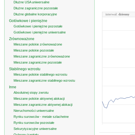
Dłużne USA uniwersalne
Dłużne zagraniczne pozostałe
Dłużne globalne korporacyjne
interwał:
dzienny
Gotówkowe i pieniężne
Gotówkowe i pieniężne pozostałe
Gotówkowe i pieniężne uniwersalne
Zrównoważone
Mieszane polskie zrównoważone
Mieszane polskie pozostałe
Mieszane zagraniczne zrównoważone
Mieszane zagraniczne pozostałe
Stabilnego wzrostu
Mieszane polskie stabilnego wzrostu
Mieszane zagraniczne stabilnego wzrostu
Inne
Absolutnej stopy zwrotu
Mieszane polskie aktywnej alokacji
Mieszane zagraniczne aktywnej alokacji
Nieruchomości uniwersalne
Rynku surowców - metale szlachetne
Rynku surowców pozostałe
Sekurytyzacyjne uniwersalne
Ochrony kapitału