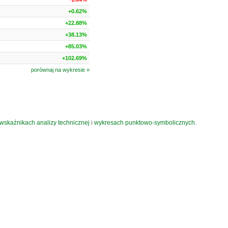
+0.62%
+22.88%
+38.13%
+85.03%
+102.69%
porównaj na wykresie »
wskaźnikach analizy technicznej
i
wykresach punktowo-symbolicznych
.