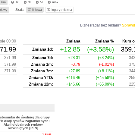
6m
1r
3l
5l
max
iniowy
Skala:
liniowa
logarytmiczna
Biznesradar bez reklam?
Sprawd
sie 00:00
Zmiana
Zmiana %
Kurs o
71.99
+12.85
(+3.58%)
359.
Zmiana 1d:
371.99
Zmiana 7d:
+28.31
(+8.24%)
343
371.99
Zmiana 1m:
-3.79
(-1.01%)
375
371.99
Zmiana 3m:
+27.89
(+8.11%)
344
Zmiana YTD:
+116.46
(+45.58%)
255
Zmiana 12m:
+146.66
(+65.09%)
225
stosunku do średniej dla grupy
I: Akcji rynków zagranicznych:
Akcji globalnych rynków
rozwiniętych [PLN]
-1.64%