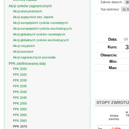
Zakres danych:
Akcji rynków zagranicznych
Typ wykresu:
l
Akcji amerykańskich
Akcji azjatyckich bez Japonii
Akcji europejskich rynków rozwiniętych
Akcji europejskich rynków wschodzących
Akcji globalnych rynków rozwiniętych
Data:
04 
Akcji globalnych rynków wschodzących
3
Akcji rosyjskich
Kurs
:
Akcji tureckich
Otwarcie:
Akcji zagranicznych pozostałe
Min:
PPK zdefiniowanej daty
Max:
PPK 2020
PPK 2025
PPK 2030
PPK 2035
PPK 2040
PPK 2045
STOPY ZWROTU
PPK 2050
PPK 2055
w 
PPK 2060
stopa
TF
zwrotu
PPK 2065
PPK 2070
1m
-1.01%