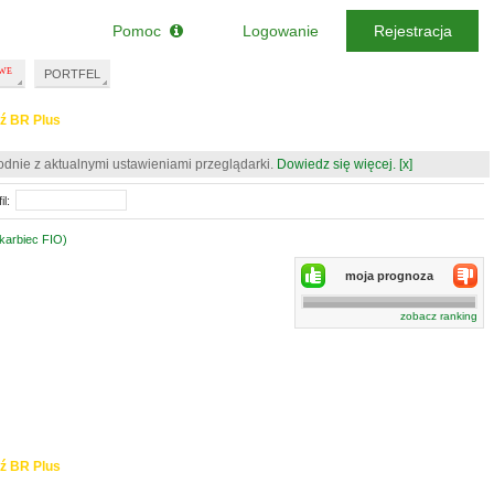
Pomoc
Logowanie
Rejestracja
PORTFEL
ź BR Plus
odnie z aktualnymi ustawieniami przeglądarki.
Dowiedz się więcej.
[x]
il:
karbiec FIO)
moja prognoza
zobacz ranking
ź BR Plus