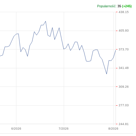
Popularność:
35
(+245)
438.15
405.93
373.70
341.48
309.26
277.03
244.81
6/2026
7/2026
8/2026