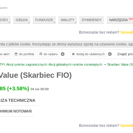
darem
OŚCI
GIEŁDA
FUNDUSZE
WALUTY
DYWIDENDY
NARZĘDZIA
Biznesradar bez reklam?
Sprawd
sta z plików cookie. Korzystając ze strony wyrażasz zgodę na używanie cookie, zg
w alert
do portfela
do radaru
dodaj do ulubionych
Znajdź prof
FI: Akcji rynków zagranicznych: Akcji globalnych rynków rozwiniętych
•
Skarbiec Value (S
Value (Skarbiec FIO)
.85
(+3.58%)
04 sie 00:00
IZA TECHNICZNA
HIWUM NOTOWAŃ
Biznesradar bez reklam?
Sprawd