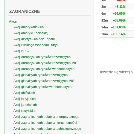
3m
+8.11%
ZAGRANICZNE
6m
+36.65%
12m
+65.09%
Akcji
Akcji amerykańskich
24m
+131.63%
Akcji Ameryki Łacińskiej
36m
+165.14%
Akcji azjatyckich bez Japonii
Akcji Bliskiego Wschodu i Afryki
Akcji BRIC
Akcji europejskich rynków rozwiniętych
Akcji europejskich rynków rozwiniętych MIŚ
Akcji europejskich rynków wschodzących
Dowiedz się więcej o
Akcji globalnych rynków rozwiniętych
Akcji globalnych rynków rozwiniętych MIŚ
Akcji globalnych rynków wschodzących
Akcji chińskich
Akcji indyjskich
Akcji japońskich
Akcji rosyjskich
Akcji zagranicznych sektora energetycznego
Akcji zagranicznych sektora nieruchomości
Akcji zagranicznych sektora technologicznego