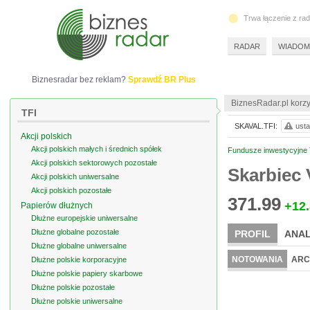
Trwa łączenie z ra
RADAR
WIADOM
Biznesradar bez reklam?
Sprawdź BR Plus
BiznesRadar.pl korzy
TFI
SKAVAL.TFI:
usta
Akcji polskich
Akcji polskich małych i średnich spółek
Fundusze inwestycyjne T
Akcji polskich sektorowych pozostałe
Skarbiec 
Akcji polskich uniwersalne
Akcji polskich pozostałe
371.99
+12
Papierów dłużnych
Dłużne europejskie uniwersalne
Dłużne globalne pozostałe
PROFIL
ANAL
Dłużne globalne uniwersalne
NOTOWANIA
ARC
Dłużne polskie korporacyjne
Dłużne polskie papiery skarbowe
Dłużne polskie pozostałe
Dłużne polskie uniwersalne