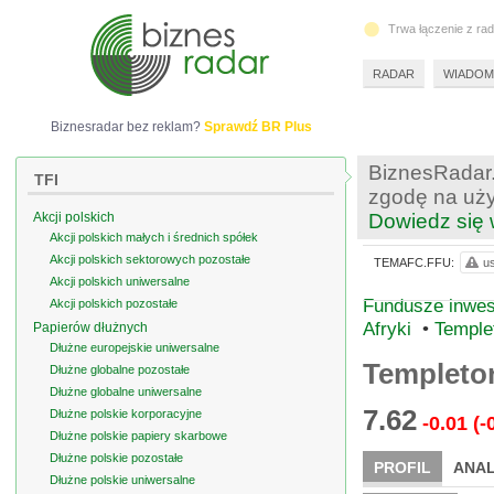
Trwa łączenie z ra
RADAR
WIADOM
Biznesradar bez reklam?
Sprawdź BR Plus
BiznesRadar.
TFI
zgodę na uży
Akcji polskich
Dowiedz się 
Akcji polskich małych i średnich spółek
Akcji polskich sektorowych pozostałe
TEMAFC.FFU:
us
Akcji polskich uniwersalne
Fundusze inwest
Akcji polskich pozostałe
Afryki
•
Temple
Papierów dłużnych
Dłużne europejskie uniwersalne
Templeton
Dłużne globalne pozostałe
Dłużne globalne uniwersalne
7.62
Dłużne polskie korporacyjne
-0.01
(-
Dłużne polskie papiery skarbowe
Dłużne polskie pozostałe
PROFIL
ANAL
Dłużne polskie uniwersalne