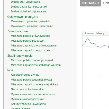
Dłużne USA uniwersalne
NOTOWANIA
ARC
Dłużne zagraniczne pozostałe
Dłużne globalne korporacyjne
Gotówkowe i pieniężne
Gotówkowe i pieniężne pozostałe
Gotówkowe i pieniężne uniwersalne
Zrównoważone
interwał:
dzienny
Mieszane polskie zrównoważone
Mieszane polskie pozostałe
Mieszane zagraniczne zrównoważone
Mieszane zagraniczne pozostałe
Stabilnego wzrostu
Mieszane polskie stabilnego wzrostu
Mieszane zagraniczne stabilnego wzrostu
Inne
Absolutnej stopy zwrotu
Mieszane polskie aktywnej alokacji
Mieszane zagraniczne aktywnej alokacji
Nieruchomości uniwersalne
Rynku surowców - metale szlachetne
Rynku surowców pozostałe
Sekurytyzacyjne uniwersalne
Ochrony kapitału