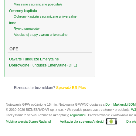
Mieszane zagraniczne pozostałe
Ochrony kapitału
Ochrony kapitału zagraniczne uniwersalne
Inne
Rynku surowców
Absolutnej stopy zwrotu uniwersalne
OFE
Otwarte Fundusze Emerytalne
Dobrowolne Fundusze Emerytalne (DFE)
Biznesradar bez reklam?
Sprawdź BR Plus
Notowania GPW opóźnione 15 min.
Notowania GPW/NC dostarcza
Dom Maklerski BDM 
© 2010-2026 BIZNESRADAR sp. z o.o. • Wszystkie prawa zastrzeżone • produkcja:
W3
Korzystanie z serwisu oznacza akceptację
regulaminu
. Prezentowanie kwotowania nie m
Mobilna wersja BiznesRadar.pl
Aplikacja dla systemu Android
Dla wła