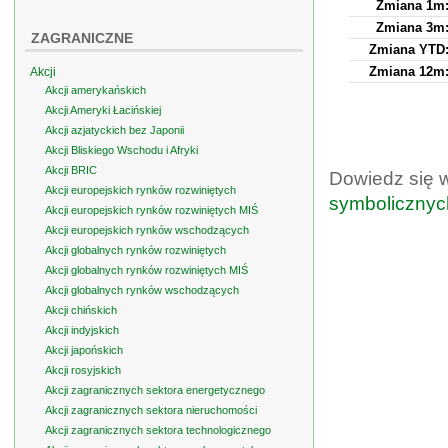
Zmiana 1m
Zmiana 3m
ZAGRANICZNE
Zmiana YTD
Zmiana 12m
Akcji
Akcji amerykańskich
Akcji Ameryki Łacińskiej
Akcji azjatyckich bez Japonii
Akcji Bliskiego Wschodu i Afryki
Akcji BRIC
Dowiedz się 
Akcji europejskich rynków rozwiniętych
symbolicznyc
Akcji europejskich rynków rozwiniętych MIŚ
Akcji europejskich rynków wschodzących
Akcji globalnych rynków rozwiniętych
Akcji globalnych rynków rozwiniętych MIŚ
Akcji globalnych rynków wschodzących
Akcji chińskich
Akcji indyjskich
Akcji japońskich
Akcji rosyjskich
Akcji zagranicznych sektora energetycznego
Akcji zagranicznych sektora nieruchomości
Akcji zagranicznych sektora technologicznego