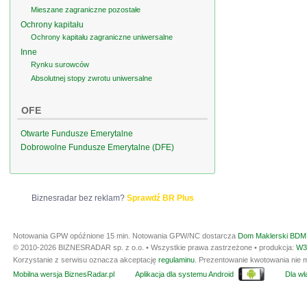
Mieszane zagraniczne pozostałe
Ochrony kapitału
Ochrony kapitału zagraniczne uniwersalne
Inne
Rynku surowców
Absolutnej stopy zwrotu uniwersalne
OFE
Otwarte Fundusze Emerytalne
Dobrowolne Fundusze Emerytalne (DFE)
Biznesradar bez reklam?
Sprawdź BR Plus
Notowania GPW opóźnione 15 min.
Notowania GPW/NC dostarcza
Dom Maklerski BDM 
© 2010-2026 BIZNESRADAR sp. z o.o. • Wszystkie prawa zastrzeżone • produkcja:
W3
Korzystanie z serwisu oznacza akceptację
regulaminu
. Prezentowanie kwotowania nie m
Mobilna wersja BiznesRadar.pl
Aplikacja dla systemu Android
Dla wła