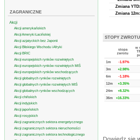
Zmiana YTD
ZAGRANICZNE
Zmiana 12m
Akcji
Akcji amerykańskich
Akcji Ameryki Łacińskiej
STOPY ZWROTU
Akcji azjatyckich bez Japonii
Akcji Bliskiego Wschodu i Afryki
w 
stopa
T
Akcji BRIC
zwrotu
p
Akcji europejskich rynków rozwiniętych
1m
-1.97%
Akcji europejskich rynków rozwiniętych MIŚ
3m
+2.98%
Akcji europejskich rynków wschodzących
6m
-1.18%
Akcji globalnych rynków rozwiniętych
12m
+3.35%
Akcji globalnych rynków rozwiniętych MIŚ
Akcji globalnych rynków wschodzących
24m
+8.32%
Akcji chińskich
36m
+16.33%
Akcji indyjskich
Akcji japońskich
Akcji rosyjskich
Akcji zagranicznych sektora energetycznego
Akcji zagranicznych sektora nieruchomości
Akcji zagranicznych sektora technologicznego
Dowiedz się 