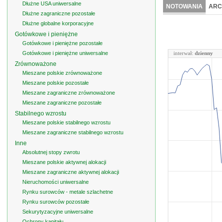
Dłużne USA uniwersalne
NOTOWANIA
ARC
Dłużne zagraniczne pozostałe
Dłużne globalne korporacyjne
Gotówkowe i pieniężne
Gotówkowe i pieniężne pozostałe
Gotówkowe i pieniężne uniwersalne
interwał:
dzienny
Zrównoważone
Mieszane polskie zrównoważone
Mieszane polskie pozostałe
Mieszane zagraniczne zrównoważone
Mieszane zagraniczne pozostałe
Stabilnego wzrostu
Mieszane polskie stabilnego wzrostu
Mieszane zagraniczne stabilnego wzrostu
Inne
Absolutnej stopy zwrotu
Mieszane polskie aktywnej alokacji
Mieszane zagraniczne aktywnej alokacji
Nieruchomości uniwersalne
Rynku surowców - metale szlachetne
Rynku surowców pozostałe
Sekurytyzacyjne uniwersalne
Ochrony kapitału