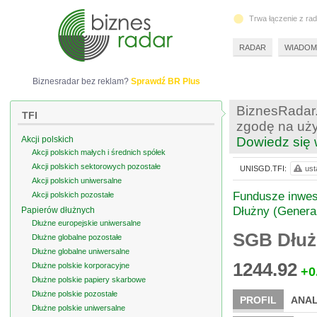
Trwa łączenie z ra
RADAR
WIADOM
Biznesradar bez reklam?
Sprawdź BR Plus
BiznesRadar.
TFI
zgodę na uży
Akcji polskich
Dowiedz się 
Akcji polskich małych i średnich spółek
Akcji polskich sektorowych pozostałe
UNISGD.TFI:
ust
Akcji polskich uniwersalne
Fundusze inwes
Akcji polskich pozostałe
Dłużny (Genera
Papierów dłużnych
Dłużne europejskie uniwersalne
SGB Dłuż
Dłużne globalne pozostałe
Dłużne globalne uniwersalne
1244.92
Dłużne polskie korporacyjne
+0
Dłużne polskie papiery skarbowe
Dłużne polskie pozostałe
PROFIL
ANAL
Dłużne polskie uniwersalne