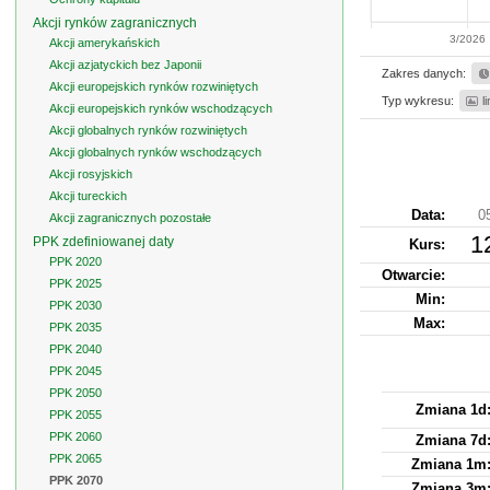
Akcji rynków zagranicznych
3/2026
Akcji amerykańskich
Akcji azjatyckich bez Japonii
Zakres danych:
Akcji europejskich rynków rozwiniętych
Typ wykresu:
l
Akcji europejskich rynków wschodzących
Akcji globalnych rynków rozwiniętych
Akcji globalnych rynków wschodzących
Akcji rosyjskich
Akcji tureckich
Data:
0
Akcji zagranicznych pozostałe
1
PPK zdefiniowanej daty
Kurs
:
PPK 2020
Otwarcie:
PPK 2025
Min:
PPK 2030
Max:
PPK 2035
PPK 2040
PPK 2045
PPK 2050
Zmiana 1d
PPK 2055
PPK 2060
Zmiana 7d
PPK 2065
Zmiana 1m
PPK 2070
Zmiana 3m