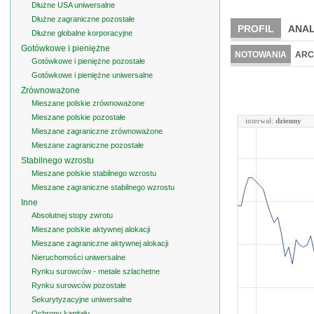
Dłużne USA uniwersalne
Dłużne zagraniczne pozostałe
PROFIL
ANAL
Dłużne globalne korporacyjne
Gotówkowe i pieniężne
NOTOWANIA
ARC
Gotówkowe i pieniężne pozostałe
Gotówkowe i pieniężne uniwersalne
Zrównoważone
Mieszane polskie zrównoważone
Mieszane polskie pozostałe
interwał:
dzienny
Mieszane zagraniczne zrównoważone
Mieszane zagraniczne pozostałe
Stabilnego wzrostu
Mieszane polskie stabilnego wzrostu
Mieszane zagraniczne stabilnego wzrostu
Inne
Absolutnej stopy zwrotu
Mieszane polskie aktywnej alokacji
Mieszane zagraniczne aktywnej alokacji
Nieruchomości uniwersalne
Rynku surowców - metale szlachetne
Rynku surowców pozostałe
Sekurytyzacyjne uniwersalne
Ochrony kapitału