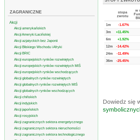
STOPY ZWROTU
w 
ZAGRANICZNE
stopa
Fun
zwrotu
Bl
Akcji
1m
-1.67%
Akcji amerykańskich
3m
+11.45%
Akcji Ameryki Łacińskiej
6m
+1.92%
Akcji azjatyckich bez Japonii
12m
-14.42%
Akcji Bliskiego Wschodu i Afryki
Akcji BRIC
24m
-11.49%
Akcji europejskich rynków rozwiniętych
36m
-25.45%
Akcji europejskich rynków rozwiniętych MIŚ
Akcji europejskich rynków wschodzących
Akcji globalnych rynków rozwiniętych
Akcji globalnych rynków rozwiniętych MIŚ
Akcji globalnych rynków wschodzących
Akcji chińskich
Dowiedz się 
Akcji indyjskich
symbolicznyc
Akcji japońskich
Akcji rosyjskich
Akcji zagranicznych sektora energetycznego
Akcji zagranicznych sektora nieruchomości
Akcji zagranicznych sektora technologicznego