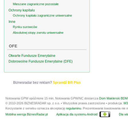
Mieszane zagraniczne pozostałe
Ochrony kapitału
Ochrony kapitału zagraniczne uniwersalne
Inne
Rynku surowców
Absolutnej stopy zwrotu uniwersalne
OFE
Otwarte Fundusze Emerytalne
Dobrowolne Fundusze Emerytalne (DFE)
Biznesradar bez reklam?
Sprawdź BR Plus
Notowania GPW opóźnione 15 min.
Notowania GPW/NC dostarcza
Dom Maklerski BDM 
© 2010-2026 BIZNESRADAR sp. z o.o. • Wszystkie prawa zastrzeżone • produkcja:
W3
Korzystanie z serwisu oznacza akceptację
regulaminu
. Prezentowanie kwotowania nie m
Mobilna wersja BiznesRadar.pl
Aplikacja dla systemu Android
Dla wła