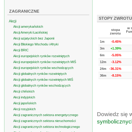
ZAGRANICZNE
STOPY ZWROTU
Akcji
Akcji amerykańskich
w 
stopa
Fun
Akcji Ameryki Łacińskiej
zwrotu
Akcji azjatyckich bez Japonii
1m
-0.45%
Akcji Bliskiego Wschodu i Afryki
3m
+1.39%
Akcji BRIC
6m
-5.05%
Akcji europejskich rynków rozwiniętych
Akcji europejskich rynków rozwiniętych MIŚ
12m
-3.12%
Akcji europejskich rynków wschodzących
24m
-36.31%
Akcji globalnych rynków rozwiniętych
36m
-8.15%
Akcji globalnych rynków rozwiniętych MIŚ
Akcji globalnych rynków wschodzących
Akcji chińskich
Akcji indyjskich
Akcji japońskich
Akcji rosyjskich
Dowiedz się 
Akcji zagranicznych sektora energetycznego
symbolicznyc
Akcji zagranicznych sektora nieruchomości
Akcji zagranicznych sektora technologicznego