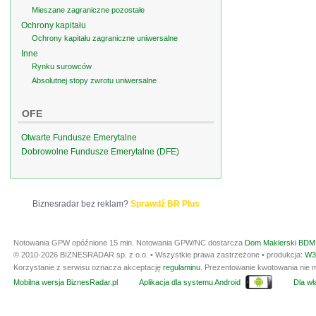
Mieszane zagraniczne pozostałe
Ochrony kapitału
Ochrony kapitału zagraniczne uniwersalne
Inne
Rynku surowców
Absolutnej stopy zwrotu uniwersalne
OFE
Otwarte Fundusze Emerytalne
Dobrowolne Fundusze Emerytalne (DFE)
Biznesradar bez reklam?
Sprawdź BR Plus
Notowania GPW opóźnione 15 min.
Notowania GPW/NC dostarcza
Dom Maklerski BDM 
© 2010-2026 BIZNESRADAR sp. z o.o. • Wszystkie prawa zastrzeżone • produkcja:
W3
Korzystanie z serwisu oznacza akceptację
regulaminu
. Prezentowanie kwotowania nie m
Mobilna wersja BiznesRadar.pl
Aplikacja dla systemu Android
Dla wła