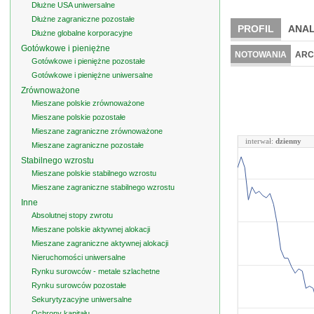
Dłużne USA uniwersalne
Dłużne zagraniczne pozostałe
PROFIL
ANAL
Dłużne globalne korporacyjne
Gotówkowe i pieniężne
NOTOWANIA
ARC
Gotówkowe i pieniężne pozostałe
Gotówkowe i pieniężne uniwersalne
Zrównoważone
Mieszane polskie zrównoważone
Mieszane polskie pozostałe
Mieszane zagraniczne zrównoważone
interwał:
dzienny
Mieszane zagraniczne pozostałe
Stabilnego wzrostu
Mieszane polskie stabilnego wzrostu
Mieszane zagraniczne stabilnego wzrostu
Inne
Absolutnej stopy zwrotu
Mieszane polskie aktywnej alokacji
Mieszane zagraniczne aktywnej alokacji
Nieruchomości uniwersalne
Rynku surowców - metale szlachetne
Rynku surowców pozostałe
Sekurytyzacyjne uniwersalne
Ochrony kapitału