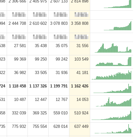
398
2 306 666
2 405 975
2 607 133
2 814 898
994
2 444 708
2 610 602
3 078 803
3 358 808
538
27 581
35 438
35 075
31 556
023
99 369
99 250
99 242
103 549
422
36 982
33 505
31 936
41 181
724
1 118 458
1 137 326
1 199 791
1 162 426
531
10 487
12 447
12 767
14 053
458
332 039
369 325
559 010
510 924
735
775 932
755 554
628 014
637 449