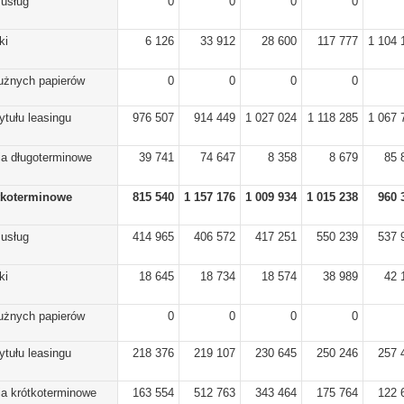
 usług
0
0
0
0
ki
6 126
33 912
28 600
117 777
1 104 
dłużnych papierów
0
0
0
0
ytułu leasingu
976 507
914 449
1 027 024
1 118 285
1 067 
ia długoterminowe
39 741
74 647
8 358
8 679
85 
tkoterminowe
815 540
1 157 176
1 009 934
1 015 238
960 
 usług
414 965
406 572
417 251
550 239
537 
ki
18 645
18 734
18 574
38 989
42 
dłużnych papierów
0
0
0
0
ytułu leasingu
218 376
219 107
230 645
250 246
257 
ia krótkoterminowe
163 554
512 763
343 464
175 764
122 