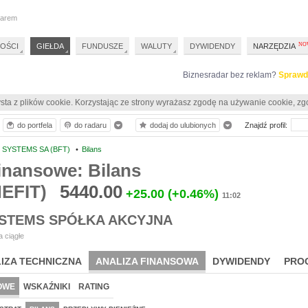
darem
OŚCI
GIEŁDA
FUNDUSZE
WALUTY
DYWIDENDY
NARZĘDZIA
Biznesradar bez reklam?
Sprawd
sta z plików cookie. Korzystając ze strony wyrażasz zgodę na używanie cookie, zg
do portfela
do radaru
dodaj do ulubionych
Znajdź profil:
 SYSTEMS SA (BFT)
•
Bilans
inansowe: Bilans
EFIT)
5440.00
+25.00
(+0.46%)
11:02
YSTEMS SPÓŁKA AKCYJNA
 ciągłe
IZA TECHNICZNA
ANALIZA FINANSOWA
DYWIDENDY
PRO
OWE
WSKAŹNIKI
RATING