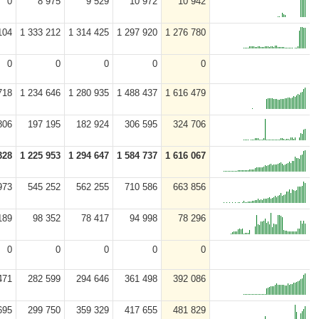
0
8 975
9 529
10 972
10 942
104
1 333 212
1 314 425
1 297 920
1 276 780
0
0
0
0
0
718
1 234 646
1 280 935
1 488 437
1 616 479
806
197 195
182 924
306 595
324 706
328
1 225 953
1 294 647
1 584 737
1 616 067
973
545 252
562 255
710 586
663 856
189
98 352
78 417
94 998
78 296
0
0
0
0
0
471
282 599
294 646
361 498
392 086
695
299 750
359 329
417 655
481 829