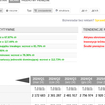
STRAT
BILANS
PRZEPŁYWY PIENIĘŻNE
ne
roczne
Typ:
zestawienie
struktura
r/r
k/k
Biznesradar bez reklam?
Sprawd
ZYTYWNE
TENDENCJE 
 o 67.87% r/r
Aktywa obrotowe:
t o 117.44% r/r
Inwestycje krótk
ajątku trwałego: wzrost o 81.75% r/r
Środki pieniężne 
45% r/r
minowe: wzrost o 78.36% r/r
nariuszy jednostki dominującej: wzrost o 112.73% r/r
2024/Q1
2024/Q2
2024/Q3
2024/Q4
2025/
(mar 24)
(cze 24)
(wrz 24)
(gru 24)
(mar 2
2 172 683
2 301 287
2 481 917
2 756 974
2 920 