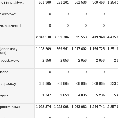
ne i inne aktywa
561 369
521 161
361 586
309 498
1 254 
a obrotowe
0
0
0
0
rzeznaczone do
0
0
0
0
2 947 530
3 052 784
3 095 553
3 419 940
4 475 
cjonariuszy
1 108 269
869 941
1 017 602
1 154 725
1 251 
ącej
) podstawowy
2 958
2 958
2 958
2 958
2 
własne
0
0
0
0
) zapasowy
309 965
309 965
309 965
309 965
333 
lujące
1 347
2 659
4 035
5 236
5 
goterminowe
1 022 374
1 023 008
1 063 982
1 244 741
2 257 