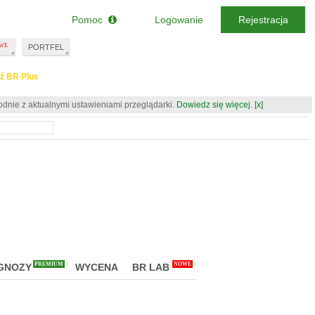
Pomoc
Logowanie
Rejestracja
PORTFEL
ź BR Plus
odnie z aktualnymi ustawieniami przeglądarki.
Dowiedz się więcej.
[x]
PREMIUM
NOWE
GNOZY
WYCENA
BR LAB