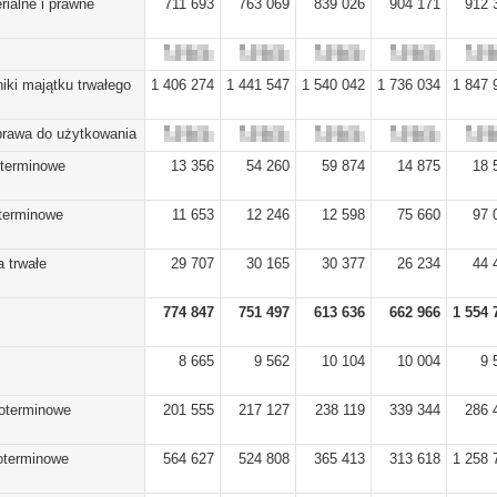
rialne i prawne
711 693
763 069
839 026
904 171
912 
iki majątku trwałego
1 406 274
1 441 547
1 540 042
1 736 034
1 847 
prawa do użytkowania
oterminowe
13 356
54 260
59 874
14 875
18 
oterminowe
11 653
12 246
12 598
75 660
97 
 trwałe
29 707
30 165
30 377
26 234
44 
774 847
751 497
613 636
662 966
1 554 
8 665
9 562
10 104
10 004
9 
koterminowe
201 555
217 127
238 119
339 344
286 
koterminowe
564 627
524 808
365 413
313 618
1 258 