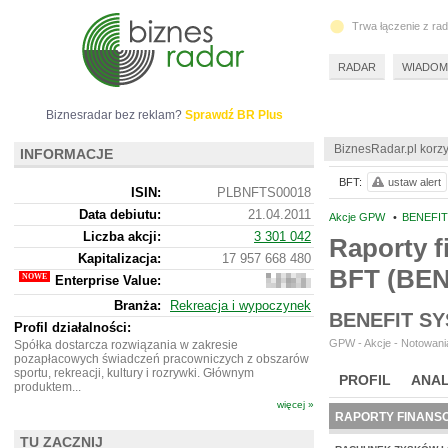
Trwa łączenie z ra
RADAR
WIADOM
Biznesradar bez reklam?
Sprawdź BR Plus
BiznesRadar.pl korzy
INFORMACJE
BFT:
ustaw alert
ISIN:
PLBNFTS00018
Data debiutu:
21.04.2011
Akcje GPW
•
BENEFIT
Liczba akcji:
3 301 042
Raporty f
Kapitalizacja:
17 957 668 480
BFT (BEN
Enterprise Value:
20
722
Branża:
Rekreacja i wypoczynek
209
BENEFIT S
480
Profil działalności:
GPW - Akcje - Notowania
Spółka dostarcza rozwiązania w zakresie
pozapłacowych świadczeń pracowniczych z obszarów
sportu, rekreacji, kultury i rozrywki. Głównym
PROFIL
ANAL
produktem...
więcej »
RAPORTY FINANS
TU ZACZNIJ