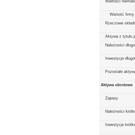
Wartości niemate
Wartość firmy
Rzeczowe składn
Aktywa z tytułu 
Należności dług
Inwestycje dług
Pozostałe aktywa
Aktywa obrotowe
Zapasy
Należności krót
Inwestycje krót