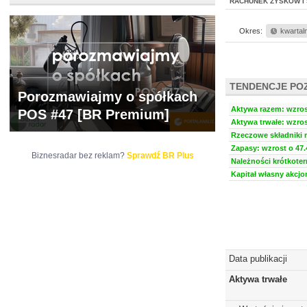
RACHUNEK ZYSKÓW I 
Okres:
kwartal
TENDENCJE PO
Porozmawiajmy o spółkach
Aktywa razem: wzrost
POS #47 [BR Premium]
Aktywa trwałe: wzros
Rzeczowe składniki m
Zapasy: wzrost o 47.
Biznesradar bez reklam?
Sprawdź BR Plus
Należności krótkoter
Kapitał własny akcjo
Data publikacji
Aktywa trwałe