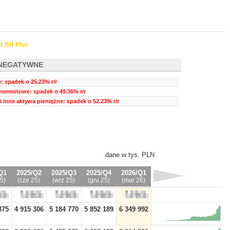
ź BR Plus
NEGATYWNE
 spadek o 25.23% r/r
oterminowe: spadek o 49.36% r/r
i inne aktywa pieniężne: spadek o 52.23% r/r
dane w tys. PLN
Q1
2025/Q2
2025/Q3
2025/Q4
2026/Q1
5)
(cze 25)
(wrz 25)
(gru 25)
(mar 26)
375
4 915 306
5 184 770
5 852 189
6 349 992