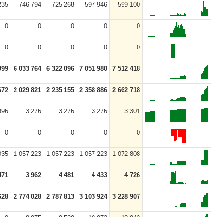
235
746 794
725 268
597 946
599 100
0
0
0
0
0
0
0
0
0
0
099
6 033 764
6 322 096
7 051 980
7 512 418
672
2 029 821
2 235 155
2 358 886
2 662 718
996
3 276
3 276
3 276
3 301
0
0
0
0
0
035
1 057 223
1 057 223
1 057 223
1 072 808
471
3 962
4 481
4 433
4 726
628
2 774 028
2 787 813
3 103 924
3 228 907