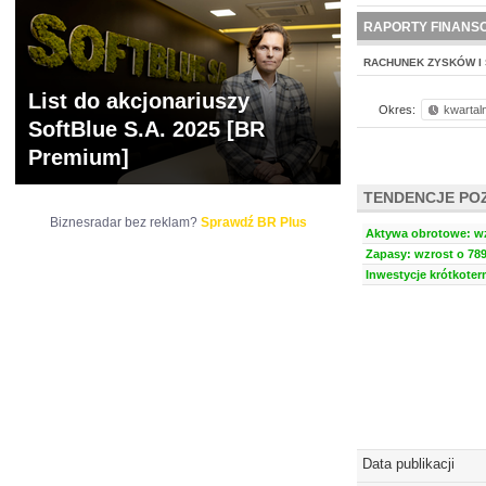
NOWE
BR LAB
RAPORTY FINANS
RACHUNEK ZYSKÓW I 
List do akcjonariuszy
Okres:
kwartal
SoftBlue S.A. 2025 [BR
Premium]
TENDENCJE PO
Biznesradar bez reklam?
Sprawdź BR Plus
Aktywa obrotowe: wzr
Zapasy: wzrost o 789
Inwestycje krótkoter
Data publikacji