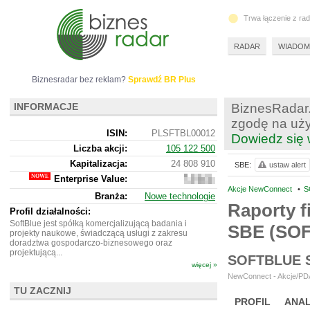
Trwa łączenie z ra
RADAR
WIADOM
Biznesradar bez reklam?
Sprawdź BR Plus
INFORMACJE
BiznesRadar.
zgodę na uży
ISIN:
PLSFTBL00012
Dowiedz się 
Liczba akcji:
105 122 500
Kapitalizacja:
24 808 910
SBE:
ustaw alert
Enterprise Value:
20
020
Akcje NewConnect
•
S
Branża:
Nowe technologie
910
Raporty f
Profil działalności:
SoftBlue jest spółką komercjalizującą badania i
SBE (SO
projekty naukowe, świadczącą usługi z zakresu
doradztwa gospodarczo-biznesowego oraz
projektującą...
SOFTBLUE 
więcej »
NewConnect - Akcje/PDA
TU ZACZNIJ
PROFIL
ANAL