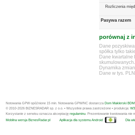
Rozliczenia mię
Pasywa razem
porównaj z i
Dane pozyskiwan
spółka tylko taki
Dane kwartalne 
skumulowanych.
Dynamika zmian d
Dane w tys. PLN
Notowania GPW opóźnione 15 min.
Notowania GPW/NC dostarcza
Dom Maklerski BDM 
© 2010-2026 BIZNESRADAR sp. z o.o. • Wszystkie prawa zastrzeżone • produkcja:
W3
Korzystanie z serwisu oznacza akceptację
regulaminu
. Prezentowanie kwotowania nie m
Mobilna wersja BiznesRadar.pl
Aplikacja dla systemu Android
Dla wła