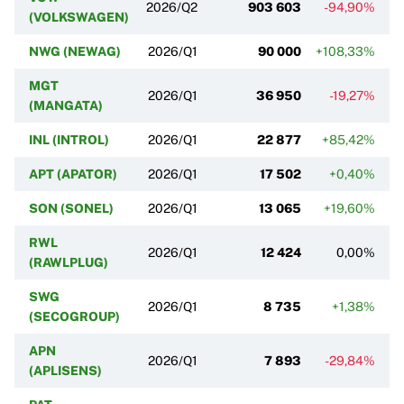
2026/Q2
903 603
-94,90%
(VOLKSWAGEN)
NWG (NEWAG)
2026/Q1
90 000
+108,33%
MGT
2026/Q1
36 950
-19,27%
(MANGATA)
INL (INTROL)
2026/Q1
22 877
+85,42%
APT (APATOR)
2026/Q1
17 502
+0,40%
SON (SONEL)
2026/Q1
13 065
+19,60%
RWL
2026/Q1
12 424
0,00%
(RAWLPLUG)
SWG
2026/Q1
8 735
+1,38%
(SECOGROUP)
APN
2026/Q1
7 893
-29,84%
(APLISENS)