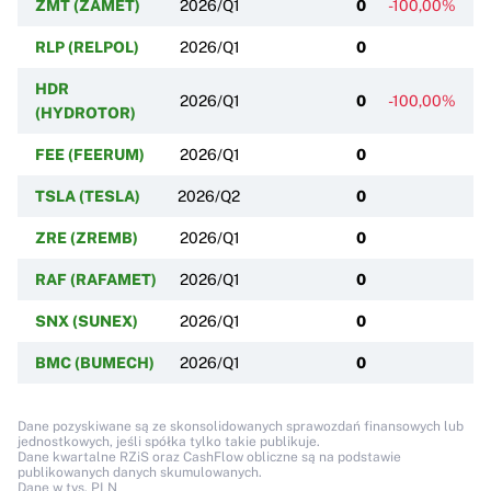
ZMT (ZAMET)
2026/Q1
0
-100,00%
RLP (RELPOL)
2026/Q1
0
HDR
2026/Q1
0
-100,00%
(HYDROTOR)
FEE (FEERUM)
2026/Q1
0
TSLA (TESLA)
2026/Q2
0
ZRE (ZREMB)
2026/Q1
0
RAF (RAFAMET)
2026/Q1
0
SNX (SUNEX)
2026/Q1
0
BMC (BUMECH)
2026/Q1
0
Dane pozyskiwane są ze skonsolidowanych sprawozdań finansowych lub
jednostkowych, jeśli spółka tylko takie publikuje.
Dane kwartalne RZiS oraz CashFlow obliczne są na podstawie
publikowanych danych skumulowanych.
Dane w tys. PLN