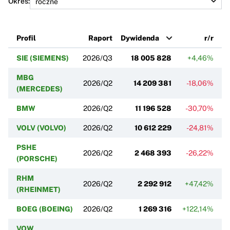
Okres:
Profil
Raport
Dywidenda
r/r
SIE (SIEMENS)
2026/Q3
18 005 828
+4,46%
MBG
2026/Q2
14 209 381
-18,06%
(MERCEDES)
BMW
2026/Q2
11 196 528
-30,70%
VOLV (VOLVO)
2026/Q2
10 612 229
-24,81%
PSHE
2026/Q2
2 468 393
-26,22%
(PORSCHE)
RHM
2026/Q2
2 292 912
+47,42%
(RHEINMET)
BOEG (BOEING)
2026/Q2
1 269 316
+122,14%
VOW