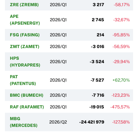
ZRE (ZREMB)
2026/Q1
3 217
-58,17%
APE
2026/Q1
2 745
-32,67%
(APSENERGY)
FSG (FASING)
2026/Q1
214
-95,85%
ZMT (ZAMET)
2026/Q1
-3 016
-56,59%
HPS
2026/Q1
-3 524
-29,94%
(HYDRAPRES)
PAT
2026/Q1
-7 527
+62,70%
(PATENTUS)
BMC (BUMECH)
2026/Q1
-7 716
-123,23%
RAF (RAFAMET)
2026/Q1
-19 015
-475,57%
MBG
2026/Q2
-24 421 979
-127,58%
(MERCEDES)