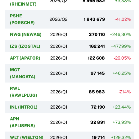
2026/Q2
5 465 982
+3,38%
(RHEINMET)
PSHE
2026/Q2
1 843 679
-41,02%
(PORSCHE)
NWG (NEWAG)
2026/Q1
370 110
+246,30%
IZS (IZOSTAL)
2026/Q1
162 241
+477,99%
APT (APATOR)
2026/Q1
122 608
-26,05%
MGT
2026/Q1
97 145
+46,25%
(MANGATA)
RWL
2026/Q1
85 983
-7,14%
(RAWLPLUG)
INL (INTROL)
2026/Q1
72 190
+23,44%
APN
2026/Q1
32 891
+73,93%
(APLISENS)
WLT (WIELTON)
2026/Q1
19 714
+129,32%