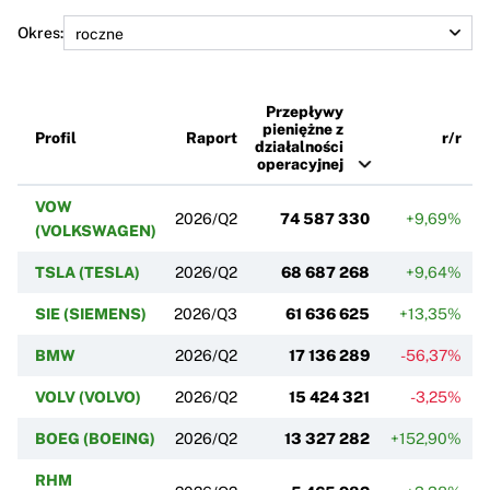
Okres:
Przepływy
pieniężne z
Profil
Raport
r/r
działalności
operacyjnej
VOW
2026/Q2
74 587 330
+9,69%
(VOLKSWAGEN)
TSLA (TESLA)
2026/Q2
68 687 268
+9,64%
SIE (SIEMENS)
2026/Q3
61 636 625
+13,35%
BMW
2026/Q2
17 136 289
-56,37%
VOLV (VOLVO)
2026/Q2
15 424 321
-3,25%
BOEG (BOEING)
2026/Q2
13 327 282
+152,90%
RHM