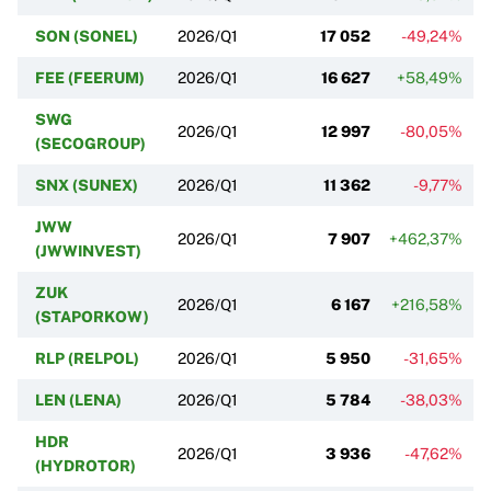
SON (SONEL)
2026/Q1
17 052
-49,24%
FEE (FEERUM)
2026/Q1
16 627
+58,49%
SWG
2026/Q1
12 997
-80,05%
(SECOGROUP)
SNX (SUNEX)
2026/Q1
11 362
-9,77%
JWW
2026/Q1
7 907
+462,37%
(JWWINVEST)
ZUK
2026/Q1
6 167
+216,58%
(STAPORKOW)
RLP (RELPOL)
2026/Q1
5 950
-31,65%
LEN (LENA)
2026/Q1
5 784
-38,03%
HDR
2026/Q1
3 936
-47,62%
(HYDROTOR)