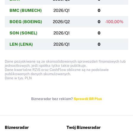
BMC (BUMECH)
2026/Q1
0
BOEG (BOEING)
2026/Q2
0
-100,00%
SON (SONEL)
2026/Q1
0
LEN (LENA)
2026/Q1
0
Dane pozyskiwane są ze skonsolidowanych sprawozdań finansowych lub
jednostkowych, jeśli spółka tylko takie publikuje.
Dane kwartalne RZiS oraz CashFlow obliczne są na podstawie
publikowanych danych skumulowanych.
Dane w tys. PLN
Biznesradar bez reklam?
Sprawdź BR Plus
Biznesradar
Twój Biznesradar