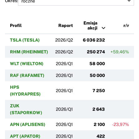
Okres:
Emisja
Profil
Raport
r/r
akcji
TSLA (TESLA)
2026/Q2
6 036 232
RHM (RHEINMET)
2026/Q2
250 274
+59,46%
WLT (WIELTON)
2026/Q1
58 000
RAF (RAFAMET)
2026/Q1
50 000
HPS
2026/Q1
7 250
(HYDRAPRES)
ZUK
2026/Q1
2 643
(STAPORKOW)
APN (APLISENS)
2026/Q1
2 100
-23,97%
APT (APATOR)
2026/Q1
422