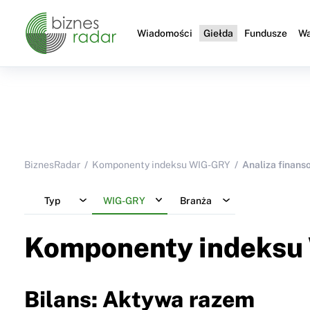
Wiadomości
Giełda
Fundusze
Wa
BiznesRadar
Komponenty indeksu WIG-GRY
Analiza finans
Typ
WIG-GRY
Branża
Komponenty indeksu
Bilans: Aktywa razem