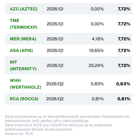
AZC (AZTEC)
2026/Q1
0,00%
7,72%
TME
2026/Q1
0,00%
7,72%
(TERMOEXP)
MER (MERA)
2026/Q1
4,18%
7,72%
ASA (APIS)
2026/Q1
19,65%
7,72%
INT
2026/Q1
25,24%
7,72%
(INTERNITY)
WHH
2026/Q2
0,83%
0,83%
(WERTHHOLZ)
RCA (ROCCA)
2026/Q2
0,81%
0,81%
Dane pozyskiwane są ze skonsolidowanych sprawozdań finansowych lub
jednostkowych, jeśli spółka tylko takie publikuje.
Dane kwartalne RZiS oraz CashFlow obliczne są na podstawie
publikowanych danych skumulowanych.
Dane w tys. PLN