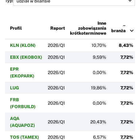
Typ:
Inne
~
Profil
Raport
zobowiązania
branża
krótkoterminowe
KLN (KLON)
2026/Q1
10,70%
8,43%
EBX (EKOBOX)
2026/Q1
9,59%
7,72%
EPR
2026/Q1
0,00%
7,72%
(EKOPARK)
LUG
2026/Q1
19,86%
7,72%
FRB
2026/Q1
0,00%
7,72%
(FORBUILD)
AQA
2026/Q1
20,43%
7,72%
(AQUAPOZ)
TOS (TAMEX)
2026/Q1
6,57%
7,72%