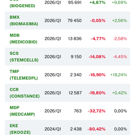
2026/Q1
95 691
+4,87%
+9,69%
(BIOGENED)
BMX
2026/Q1
79 450
-0,05%
+2,56%
(BIOMAXIMA)
MDB
2026/Q1
13 836
-4,77%
-2,58%
(MEDICOBIO)
SCS
2026/Q1
9 150
-14,08%
-4,45%
(STEMCELLS)
TMP
2026/Q1
2 340
-16,90%
+18,24%
(TELEMEDPL)
CCR
2026/Q1
12 587
-19,80%
+0,42%
(CONSTANCE)
MDP
2026/Q1
763
-32,72%
0,00%
(MEDCAMP)
EKE
2024/Q1
2 438
-80,42%
0,00%
(EKOOZE)