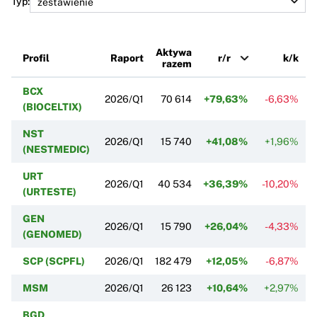
Typ:
Aktywa
Profil
Raport
r/r
k/k
razem
BCX
2026/Q1
70 614
+79,63%
-6,63%
(BIOCELTIX)
NST
2026/Q1
15 740
+41,08%
+1,96%
(NESTMEDIC)
URT
2026/Q1
40 534
+36,39%
-10,20%
(URTESTE)
GEN
2026/Q1
15 790
+26,04%
-4,33%
(GENOMED)
SCP (SCPFL)
2026/Q1
182 479
+12,05%
-6,87%
MSM
2026/Q1
26 123
+10,64%
+2,97%
BGD