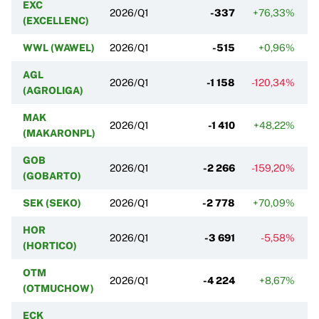
EXC
2026/Q1
-337
+76,33%
+
(EXCELLENC)
WWL (WAWEL)
2026/Q1
-515
+0,96%
AGL
2026/Q1
-1 158
-120,34%
-
(AGROLIGA)
MAK
2026/Q1
-1 410
+48,22%
(MAKARONPL)
GOB
2026/Q1
-2 266
-159,20%
+
(GOBARTO)
SEK (SEKO)
2026/Q1
-2 778
+70,09%
-
HOR
2026/Q1
-3 691
-5,58%
-
(HORTICO)
OTM
2026/Q1
-4 224
+8,67%
(OTMUCHOW)
ECK