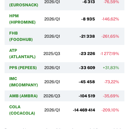
2026/Q1
-6 313
-76,59%
-
(EUROSNACK)
HPM
2026/Q1
-8 935
-146,62%
-
(HIPROMINE)
FHB
2026/Q1
-21 338
-261,65%
-
(FOODHUB)
ATP
2025/Q3
-23 226
-1 277,19%
-
(ATLANTAPL)
PPS (PEPEES)
2026/Q1
-33 609
+31,83%
-
IMC
2026/Q1
-45 458
-73,22%
(IMCOMPANY)
AMB (AMBRA)
2026/Q3
-104 519
-35,69%
-
COLA
2026/Q1
-14 469 414
-209,10%
+
(COCACOLA)