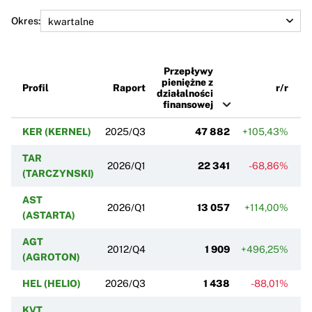
Okres:
Przepływy
pieniężne z
Profil
Raport
r/r
działalności
finansowej
KER (KERNEL)
2025/Q3
47 882
+105,43%
TAR
2026/Q1
22 341
-68,86%
+
(TARCZYNSKI)
AST
2026/Q1
13 057
+114,00%
(ASTARTA)
AGT
2012/Q4
1 909
+496,25%
+
(AGROTON)
HEL (HELIO)
2026/Q3
1 438
-88,01%
+
KVT