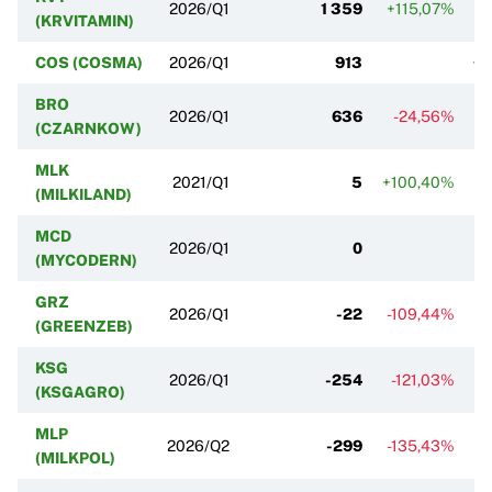
2026/Q1
1 359
+115,07%
+
(KRVITAMIN)
COS (COSMA)
2026/Q1
913
+2
BRO
2026/Q1
636
-24,56%
(CZARNKOW)
MLK
2021/Q1
5
+100,40%
(MILKILAND)
MCD
2026/Q1
0
-
(MYCODERN)
GRZ
2026/Q1
-22
-109,44%
-
(GREENZEB)
KSG
2026/Q1
-254
-121,03%
-
(KSGAGRO)
MLP
2026/Q2
-299
-135,43%
(MILKPOL)