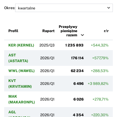
Okres:
Przepływy
Profil
Raport
pieniężne
r/r
razem
KER (KERNEL)
2025/Q3
1 235 893
+544,32%
AST
2026/Q1
176 114
+577,79%
(ASTARTA)
WWL (WAWEL)
2026/Q1
62 234
+288,53%
KVT
2026/Q1
6 496
+3 989,82%
+3
(KRVITAMIN)
MAK
2026/Q1
6 026
+278,71%
(MAKARONPL)
AGL
2026/Q1
4 354
+220,30%