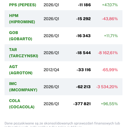
PPS (PEPEES)
2026/Q1
-11 186
+47,07%
HPM
2026/Q1
-15 292
-43,86%
(HIPROMINE)
GOB
2026/Q1
-16 343
+11,71%
(GOBARTO)
TAR
2026/Q1
-18 544
-8 162,61%
(TARCZYNSKI)
AGT
2012/Q4
-33 116
-65,99%
-
(AGROTON)
IMC
2026/Q1
-62 213
-3 534,20%
(IMCOMPANY)
COLA
2026/Q1
-377 821
+96,55%
(COCACOLA)
Dane pozyskiwane są ze skonsolidowanych sprawozdań finansowych lub