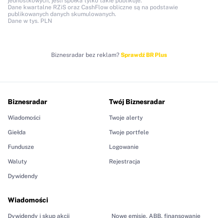
jednostkowych, jeśli spółka tylko takie publikuje.
Dane kwartalne RZiS oraz CashFlow obliczne są na podstawie
publikowanych danych skumulowanych.
Dane w tys. PLN
Biznesradar bez reklam?
Sprawdź BR Plus
Biznesradar
Twój Biznesradar
Wiadomości
Twoje alerty
Giełda
Twoje portfele
Fundusze
Logowanie
Waluty
Rejestracja
Dywidendy
Wiadomości
Dywidendy i skup akcji
Nowe emisje, ABB, finansowanie