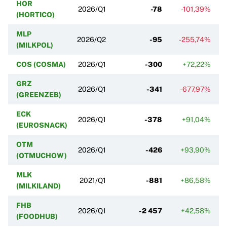
HOR
2026/Q1
-78
-101,39%
(HORTICO)
MLP
2026/Q2
-95
-255,74%
-4
(MILKPOL)
COS (COSMA)
2026/Q1
-300
+72,22%
GRZ
2026/Q1
-341
-677,97%
(GREENZEB)
ECK
2026/Q1
-378
+91,04%
-
(EUROSNACK)
OTM
2026/Q1
-426
+93,90%
(OTMUCHOW)
MLK
2021/Q1
-881
+86,58%
(MILKILAND)
FHB
2026/Q1
-2 457
+42,58%
(FOODHUB)