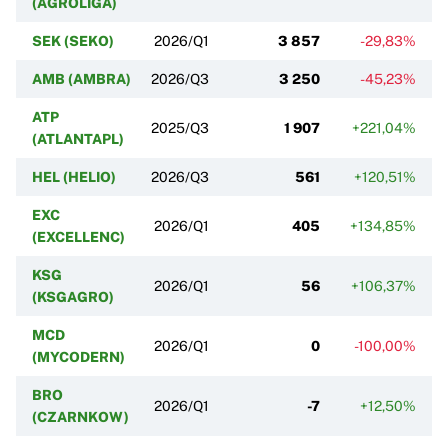
(AGROLIGA)
SEK (SEKO)
2026/Q1
3 857
-29,83%
AMB (AMBRA)
2026/Q3
3 250
-45,23%
ATP
2025/Q3
1 907
+221,04%
(ATLANTAPL)
HEL (HELIO)
2026/Q3
561
+120,51%
EXC
2026/Q1
405
+134,85%
(EXCELLENC)
KSG
2026/Q1
56
+106,37%
(KSGAGRO)
MCD
2026/Q1
0
-100,00%
(MYCODERN)
BRO
2026/Q1
-7
+12,50%
(CZARNKOW)