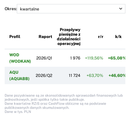
Okres:
Przepływy
pieniężne z
Profil
Raport
r/r
k/k
działalności
operacyjnej
WOD
2026/Q1
1 976
+119,56%
+65,08%
(WODKAN)
AQU
2026/Q2
11 724
+63,70%
+46,60%
(AQUABB)
Dane pozyskiwane są ze skonsolidowanych sprawozdań finansowych lub
jednostkowych, jeśli spółka tylko takie publikuje.
Dane kwartalne RZiS oraz CashFlow obliczne są na podstawie
publikowanych danych skumulowanych.
Dane w tys. PLN