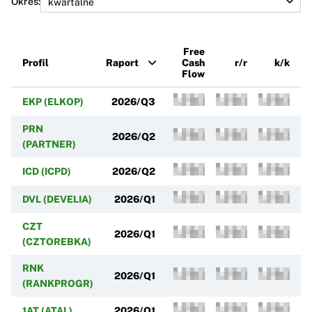
Okres:
Free
Profil
Raport
Cash
r/r
k/k
Flow
EKP (ELKOP)
2026/Q3
PRN
2026/Q2
(PARTNER)
ICD (ICPD)
2026/Q2
DVL (DEVELIA)
2026/Q1
CZT
2026/Q1
(CZTOREBKA)
RNK
2026/Q1
(RANKPROGR)
1AT (ATAL)
2026/Q1