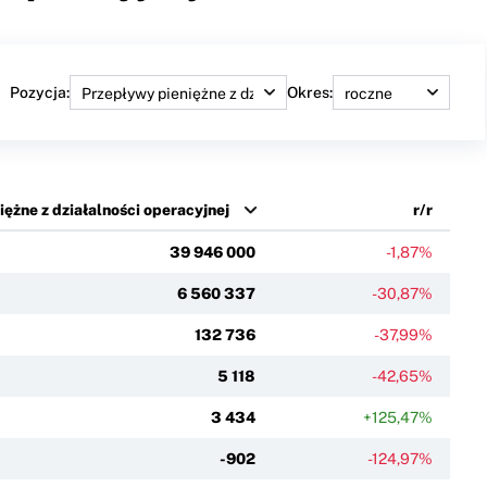
Pozycja:
Okres:
ężne z działalności operacyjnej
r/r
39 946 000
-1,87%
6 560 337
-30,87%
132 736
-37,99%
5 118
-42,65%
3 434
+125,47%
-902
-124,97%