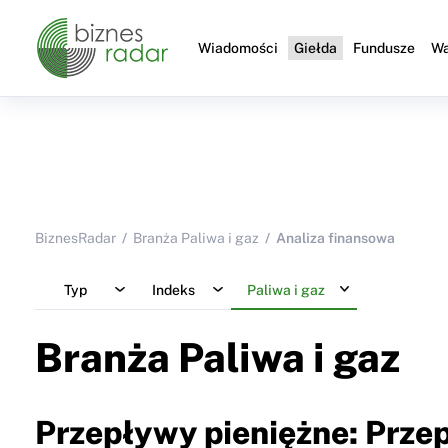
Wiadomości
Giełda
Fundusze
Wa
BiznesRadar
Branża Paliwa i gaz
Analiza finansowa
Typ
Indeks
Paliwa i gaz
Branża Paliwa i gaz
Przepływy pieniężne: Przep