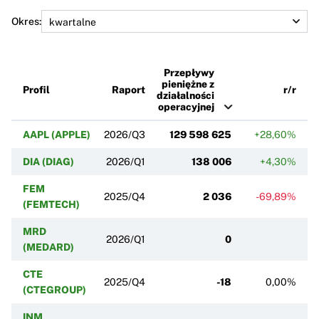
Okres:
Przepływy
pieniężne z
Profil
Raport
r/r
działalności
operacyjnej
AAPL (APPLE)
2026/Q3
129 598 625
+28,60%
+
DIA (DIAG)
2026/Q1
138 006
+4,30%
FEM
2025/Q4
2 036
-69,89%
+1
(FEMTECH)
MRD
2026/Q1
0
(MEDARD)
CTE
2025/Q4
-18
0,00%
+
(CTEGROUP)
INM