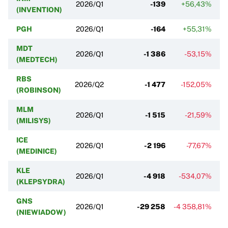
2026/Q1
-139
+56,43%
-
(INVENTION)
PGH
2026/Q1
-164
+55,31%
+
MDT
2026/Q1
-1 386
-53,15%
(MEDTECH)
RBS
2026/Q2
-1 477
-152,05%
-
(ROBINSON)
MLM
2026/Q1
-1 515
-21,59%
-
(MILISYS)
ICE
2026/Q1
-2 196
-77,67%
-
(MEDINICE)
KLE
2026/Q1
-4 918
-534,07%
-
(KLEPSYDRA)
GNS
2026/Q1
-29 258
-4 358,81%
-3
(NIEWIADOW)