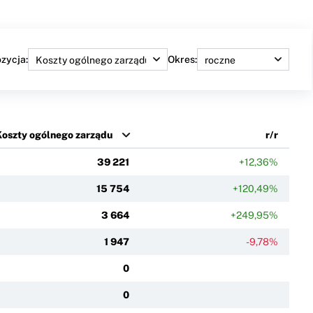
zycja:
Okres:
oszty ogólnego zarządu
r/r
39 221
+12,36%
15 754
+120,49%
3 664
+249,95%
1 947
-9,78%
0
0