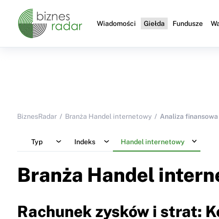
Wiadomości
Giełda
Fundusze
Wa
BiznesRadar
Branża Handel internetowy
Analiza finansowa
Typ
Indeks
Handel internetowy
Branża Handel inter
Rachunek zysków i strat: 