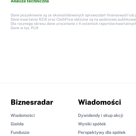
Analiza techniczna
Dane pozyskiwane są ze skonsolidowanych sprawozdań finansowych lub jed
Dane kwartalne RZiS oraz CashFlow obliczne są na podstawie publikow
Dla rocznego okresu dane urocznione z 4 ostatnich raportów kwartalnych
Dane w tys. PLN
Biznesradar
Wiadomości
Wiadomości
Dywidendy i skup akcji
Giełda
Wyniki spółek
Fundusze
Perspektywy dla spółek