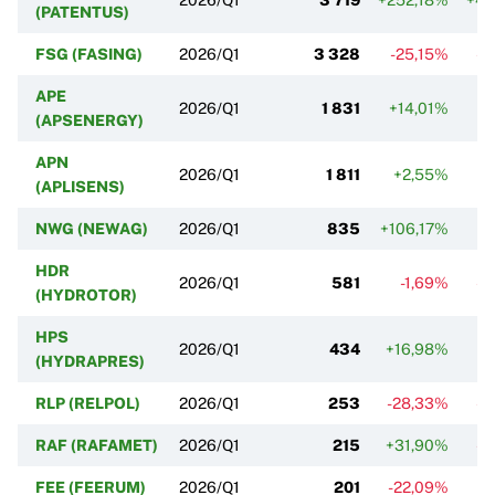
(PATENTUS)
FSG (FASING)
2026/Q1
3 328
-25,15%
-2
APE
2026/Q1
1 831
+14,01%
-
(APSENERGY)
APN
2026/Q1
1 811
+2,55%
-
(APLISENS)
NWG (NEWAG)
2026/Q1
835
+106,17%
-
HDR
2026/Q1
581
-1,69%
-2
(HYDROTOR)
HPS
2026/Q1
434
+16,98%
-
(HYDRAPRES)
RLP (RELPOL)
2026/Q1
253
-28,33%
-2
RAF (RAFAMET)
2026/Q1
215
+31,90%
-4
FEE (FEERUM)
2026/Q1
201
-22,09%
-