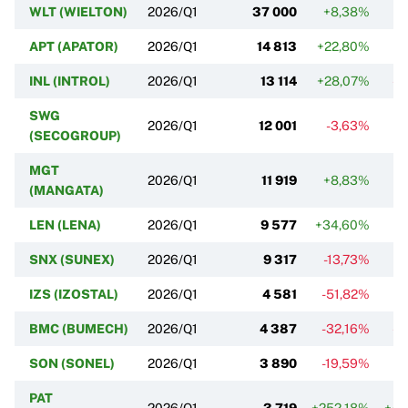
WLT (WIELTON)
2026/Q1
37 000
+8,38%
-2
APT (APATOR)
2026/Q1
14 813
+22,80%
-
INL (INTROL)
2026/Q1
13 114
+28,07%
-2
SWG
2026/Q1
12 001
-3,63%
(SECOGROUP)
MGT
2026/Q1
11 919
+8,83%
-
(MANGATA)
LEN (LENA)
2026/Q1
9 577
+34,60%
-
SNX (SUNEX)
2026/Q1
9 317
-13,73%
-
IZS (IZOSTAL)
2026/Q1
4 581
-51,82%
-5
BMC (BUMECH)
2026/Q1
4 387
-32,16%
-2
SON (SONEL)
2026/Q1
3 890
-19,59%
-
PAT
2026/Q1
3 719
+252,18%
+43