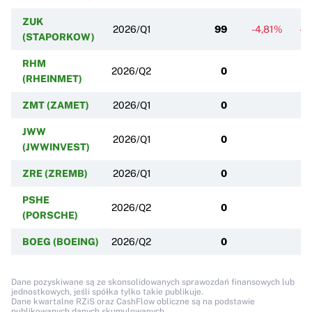
ZUK
2026/Q1
99
-4,81%
-4
(STAPORKOW)
RHM
2026/Q2
0
(RHEINMET)
ZMT (ZAMET)
2026/Q1
0
JWW
2026/Q1
0
(JWWINVEST)
ZRE (ZREMB)
2026/Q1
0
PSHE
2026/Q2
0
(PORSCHE)
BOEG (BOEING)
2026/Q2
0
Dane pozyskiwane są ze skonsolidowanych sprawozdań finansowych lub
jednostkowych, jeśli spółka tylko takie publikuje.
Dane kwartalne RZiS oraz CashFlow obliczne są na podstawie
publikowanych danych skumulowanych.