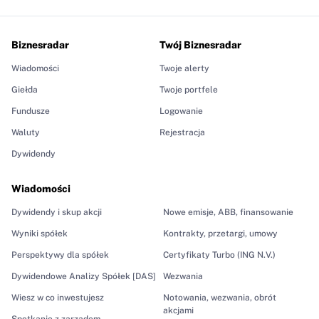
Biznesradar
Twój Biznesradar
Wiadomości
Twoje alerty
Giełda
Twoje portfele
Fundusze
Logowanie
Waluty
Rejestracja
Dywidendy
Wiadomości
Dywidendy i skup akcji
Nowe emisje, ABB, finansowanie
Wyniki spółek
Kontrakty, przetargi, umowy
Perspektywy dla spółek
Certyfikaty Turbo (ING N.V.)
Dywidendowe Analizy Spółek [DAS]
Wezwania
Wiesz w co inwestujesz
Notowania, wezwania, obrót
akcjami
Spotkanie z zarządem