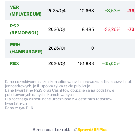
VER
2025/Q4
10 663
+3,53%
-36,
(MPLVERBUM)
RSP
2026/Q1
8 485
-32,26%
-73,
(REMORSOL)
MRH
2026/Q1
0
(HAMBURGER)
REX
2026/Q1
181 893
+65,00%
Dane pozyskiwane są ze skonsolidowanych sprawozdań finansowych lub
jednostkowych, jeśli spółka tylko takie publikuje.
Dane kwartalne RZiS oraz CashFlow obliczne są na podstawie
publikowanych danych skumulowanych.
Dla rocznego okresu dane urocznione z 4 ostatnich raportów
kwartalnych.
Dane w tys. PLN
Biznesradar bez reklam?
Sprawdź BR Plus