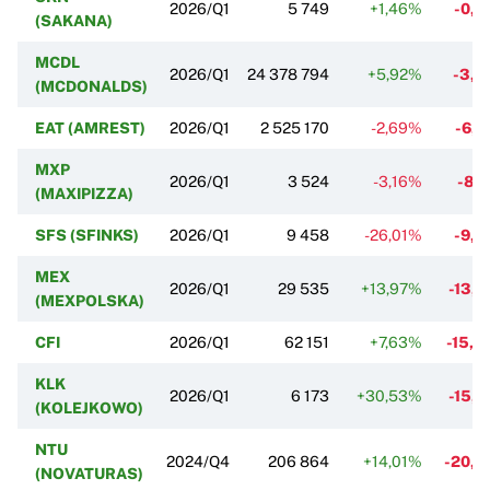
2026/Q1
5 749
+1,46%
-0,
(SAKANA)
MCDL
2026/Q1
24 378 794
+5,92%
-3,
(MCDONALDS)
EAT (AMREST)
2026/Q1
2 525 170
-2,69%
-6,
MXP
2026/Q1
3 524
-3,16%
-8,
(MAXIPIZZA)
SFS (SFINKS)
2026/Q1
9 458
-26,01%
-9,
MEX
2026/Q1
29 535
+13,97%
-13,
(MEXPOLSKA)
CFI
2026/Q1
62 151
+7,63%
-15,
KLK
2026/Q1
6 173
+30,53%
-15,
(KOLEJKOWO)
NTU
2024/Q4
206 864
+14,01%
-20,
(NOVATURAS)