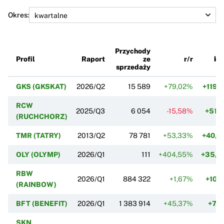
Okres:
Przychody
Profil
Raport
ze
r/r
k/
sprzedaży
GKS (GKSKAT)
2026/Q2
15 589
+79,02%
+119,
RCW
2025/Q3
6 054
-15,58%
+51,
(RUCHCHORZ)
TMR (TATRY)
2013/Q2
78 781
+53,33%
+40,
OLY (OLYMP)
2026/Q1
111
+404,55%
+35,3
RBW
2026/Q1
884 322
+1,67%
+10,
(RAINBOW)
BFT (BENEFIT)
2026/Q1
1 383 914
+45,37%
+7,
SKN